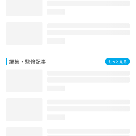
お
問
loading...
い
合
わ
せ
は
loading...
こ
ち
ら
編集・監修記事
もっと見る
loading...
loading...