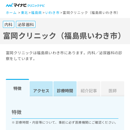
一
般
ホーム
東北
福島県
いわき市
富岡クリニック（福島県いわき市）
ユ
内科
泌尿器科
ー
ザ
富岡クリニック（福島県いわき市）
ー
の
方
富岡クリニックは福島県いわき市にあります。内科／泌尿器科の診
は
察をしています。
こ
ち
ら
特徴
医
アクセス
診療時間
紹介記事
医師
マ
療
イ
関
ナ
係
ビ
特徴
者
ク
の
リ
診療時間・内容等について、事前に必ず医療機関にご確認ください。
方
ニ