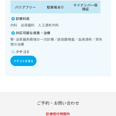
ッ
は
マイナンバー保
バリアフリー
駐車場あり
ク
こ
険証
ナ
ち
ビ
診療科目
ら
に
内科 泌尿器科 人工透析内科
関
広
対応可能な疾患・治療
す
広
告
る
腎･泌尿器系領域の一次診療／膀胱鏡検査／血液透析／尿失
告
代
お
禁の治療
出
理
問
稿
クチコミ
店
い
の
合
の
お
クチコミを見る
わ
方
問
せ
い
は
は
合
こ
こ
わ
ち
ち
せ
ら
ら
は
こ
こち
ち
ご予約・お問い合わせ
広
らは
広
ら
告
マイ
告
出
ナビ
診療受付時間外