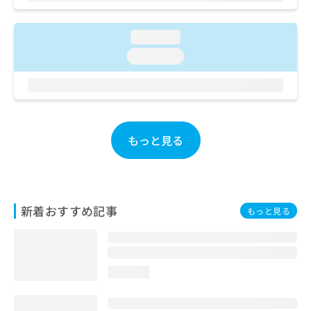
ご了
ら
み
承く
は
ださ
こ
無
loading...
い。
ち
料
loading...
ら
情
報
拡
掲
充
載
の
情
お
報
もっと見る
申
の
し
修
込
正
み
は
は
こ
新着おすすめ記事
もっと見る
こ
ち
ち
ら
ら
そ
loading...
の
他
の