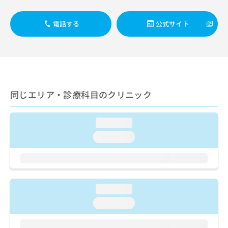
出
稿
クリ
資
稿
ニッ
の
料
クナ
の
電話する
公式サイト
お
の
ビサ
お
問
ご
イト
問
い
請
への
い
合
お問
求
合
合せ
わ
は
フォ
わ
せ
こ
ーム
せ
は
ち
とな
同じエリア・診療科目のクリニック
は
こ
ら
りま
こ
ち
す。
ち
ら
クリ
無
loading...
ら
ニッ
料
クの
loading...
資
情
予
料
報
約・
の
症状
拡
のご
ご
充
相談
請
の
など
loading...
求
お
はで
は
申
loading...
きま
こ
せん
し
ので
ち
込