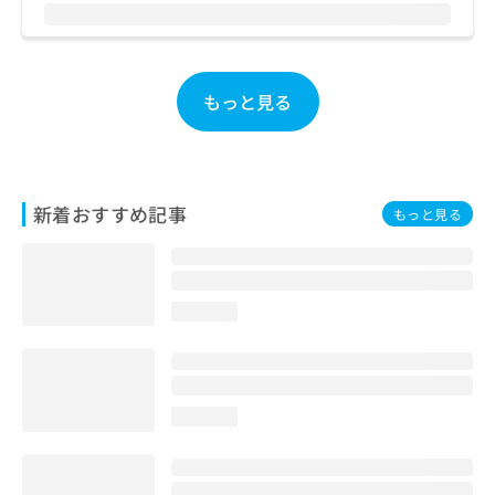
お
問
い
合
もっと見る
わ
せ
は
こ
ち
新着おすすめ記事
ら
もっと見る
loading...
loading...