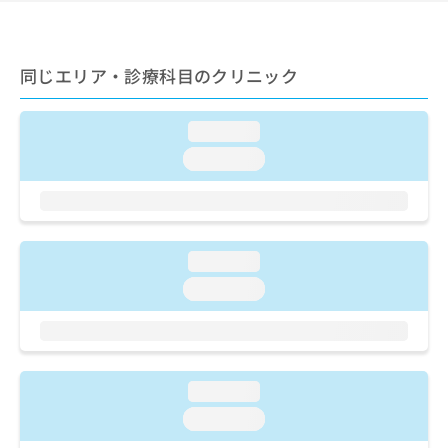
ご了
ら
み
承く
は
ださ
こ
無
い。
ち
同じエリア・診療科目のクリニック
料
ら
情
報
loading...
拡
掲
充
載
loading...
の
情
お
報
申
の
し
修
込
正
loading...
み
は
loading...
は
こ
こ
ち
ち
ら
ら
そ
loading...
の
loading...
他
の