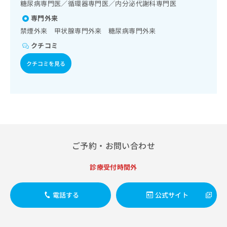
出
糖尿病専門医／循環器専門医／内分泌代謝科専門医
稿
クリ
資
稿
ニッ
の
料
専門外来
クナ
の
お
の
ビサ
禁煙外来 甲状腺専門外来 糖尿病専門外来
お
問
ご
イト
問
い
クチコミ
請
への
い
合
お問
求
合
クチコミを見る
合せ
わ
は
フォ
わ
せ
こ
ーム
せ
は
ち
とな
は
こ
ら
りま
こ
ち
す。
ち
ら
クリ
無
ら
ニッ
料
クの
資
情
予
ご予約・お問い合わせ
料
報
約・
の
症状
拡
診療受付時間外
のご
ご
充
相談
請
の
など
求
お
はで
電話する
公式サイト
は
申
きま
こ
せん
し
ので
ち
込