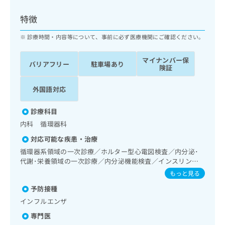
ッ
は
ク
こ
特徴
ナ
ち
ビ
診療時間・内容等について、事前に必ず医療機関にご確認ください。
ら
に
関
マイナンバー保
広
バリアフリー
駐車場あり
す
広
険証
告
る
告
代
お
出
外国語対応
理
問
稿
店
い
の
診療科目
合
の
お
内科 循環器科
わ
方
問
せ
い
は
対応可能な疾患・治療
は
合
こ
循環器系領域の一次診療／ホルター型心電図検査／内分泌･
こ
わ
ち
代謝･栄養領域の一次診療／内分泌機能検査／インスリン療
ち
せ
法／糖尿病患者教育（食事療法、運動療法、自己血糖測定）
ら
もっと見る
ら
は
／糖尿病による合併症に対する継続的な管理及び指導
こ
予防接種
こち
ち
広
インフルエンザ
らは
広
ら
告
マイ
専門医
告
出
ナビ