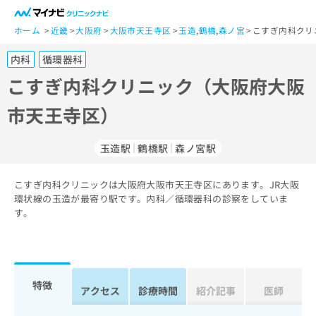
一
般
ホーム
近畿
大阪府
大阪市天王寺区
玉造
,
鶴橋
,
森ノ宮
こすぎ内科クリ
ユ
内科
循環器科
ー
ザ
こすぎ内科クリニック（大阪府大阪
ー
市天王寺区）
の
方
は
玉造駅
鶴橋駅
森ノ宮駅
こ
ち
こすぎ内科クリニックは大阪府大阪市天王寺区にあります。JR大阪
ら
環状線の玉造が最寄り駅です。内科／循環器科の診察をしていま
す。
医
マ
療
イ
関
ナ
係
ビ
者
ク
特徴
アクセス
診療時間
紹介記事
医師
の
リ
方
ニ