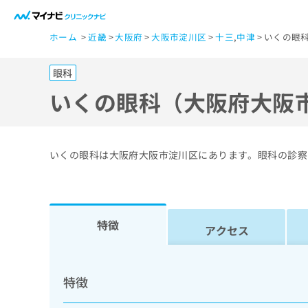
一
ホーム
近畿
大阪府
大阪市淀川区
十三
,
中津
いくの眼
般
ユ
眼科
ー
ザ
いくの眼科（大阪府大阪
ー
の
方
いくの眼科は大阪府大阪市淀川区にあります。眼科の診察
は
こ
ち
ら
特徴
アクセス
医
マ
療
イ
特徴
ナ
関
ビ