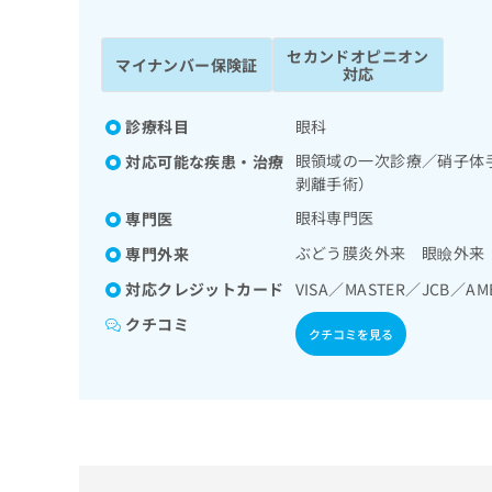
係
ク
者
リ
セカンドオピニオン
の
ニ
マイナンバー保険証
対応
ッ
方
ク
は
ナ
診療科目
眼科
こ
ビ
眼領域の一次診療／硝子体
対応可能な疾患・治療
ち
に
剥離手術）
関
ら
す
眼科専門医
専門医
る
ぶどう膜炎外来 眼瞼外来
専門外来
お
広
広
問
対応クレジットカード
VISA／MASTER／JCB／AM
告
告
い
出
代
合
クチコミ
クチコミを見る
稿
わ
理
の
せ
店
お
は
の
問
こ
い
方
ち
合
ら
は
わ
こ