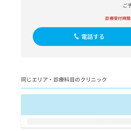
せ
こち
ご
ち
らは
は
マイ
こ
ら
ナビ
診療受付時間
ち
クリ
ら
ニッ
クナ
電話する
広
ビサ
広
資
イト
告
告
への
料
出
出
お問
の
稿
合せ
稿
ご
の
フォ
の
請
お
ーム
お
求
問
とな
問
りま
は
い
同じエリア・診療科目のクリニック
い
す。
こ
合
合
クリ
ち
わ
ニッ
わ
ら
せ
クの
せ
は
予
は
約・
こ
こ
無
症状
ち
ち
のご
料
ら
相談
ら
情
など
報
はで