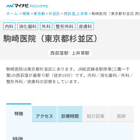
一
般
ホーム
関東
東京都
杉並区
西荻窪
,
上井草
駒崎医院（東京都杉並区 西
ユ
内科
消化器科
外科
整形外科
皮膚科
ー
ザ
駒崎医院（東京都杉並区）
ー
の
西荻窪駅
上井草駅
方
は
こ
駒崎医院は東京都杉並区にあります。JR総武線各駅停車(三鷹～千
葉)の西荻窪が最寄り駅（徒歩10分）です。内科／消化器科／外科／
ち
整形外科／皮膚科の診察をしています。
ら
医
マ
療
イ
関
ナ
特徴
アクセス
診療時間
紹介記事
医師
係
ビ
者
ク
の
リ
方
ニ
特徴