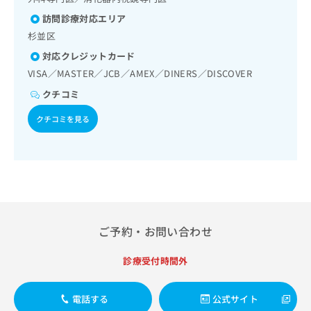
出
稿
クリ
資
稿
ニッ
訪問診療対応エリア
の
料
クナ
の
お
の
杉並区
ビサ
お
問
ご
イト
対応クレジットカード
問
い
請
への
い
VISA／MASTER／JCB／AMEX／DINERS／DISCOVER
合
お問
求
合
合せ
わ
は
クチコミ
フォ
わ
せ
こ
ーム
せ
は
ち
クチコミを見る
とな
は
こ
ら
りま
こ
ち
す。
ち
ら
クリ
無
ら
ニッ
料
クの
資
情
予
料
報
約・
の
症状
拡
ご予約・お問い合わせ
のご
ご
充
相談
請
の
など
求
診療受付時間外
お
はで
は
申
きま
こ
せん
し
電話する
公式サイト
ので
ち
込