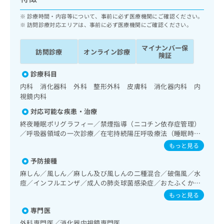
ッ
は
ク
診療時間・内容等について、事前に必ず医療機関にご確認ください。
こ
ナ
訪問診療対応エリアは、事前に必ず医療機関にご確認ください。
ち
ビ
ら
に
マイナンバー保
訪問診療
オンライン診療
関
険証
広
す
広
告
診療科目
る
告
代
お
内科 消化器科 外科 整形外科 皮膚科 消化器内科 内
出
理
問
視鏡内科
稿
店
い
の
対応可能な疾患・治療
合
の
お
終夜睡眠ポリグラフィー／禁煙指導（ニコチン依存症管理）
わ
方
問
／呼吸器領域の一次診療／在宅持続陽圧呼吸療法（睡眠時無
せ
い
は
呼吸症候群治療）／在宅酸素療法／消化器系領域の一次診療
は
もっと見る
合
こ
／上部消化管内視鏡検査／下部消化管内視鏡検査／肝･胆
こ
わ
ち
予防接種
道・膵臓領域の一次診療／循環器系領域の一次診療／ホルタ
ち
せ
ら
ー型心電図検査／腎･泌尿器系領域の一次診療／内分泌･代
麻しん／風しん／麻しん及び風しんの二種混合／破傷風／水
ら
は
謝･栄養領域の一次診療／筋・骨格系及び外傷領域の一次診
痘／インフルエンザ／成人の肺炎球菌感染症／おたふくかぜ
こ
療／漢方薬の処方
／A型肝炎／B型肝炎
こち
もっと見る
ち
広
らは
広
ら
告
専門医
マイ
告
出
ナビ
外科専門医／消化器内視鏡専門医