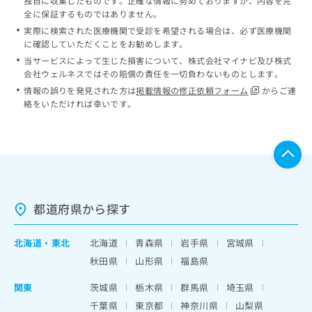
独自に収集したものです。正確な情報に努めておりますが、内容を完
全に保証するものではありません。
実際に検索された医療機関で受診を希望される場合は、必ず医療機関
に確認していただくことをお勧めします。
当サービスによって生じた損害について、株式会社マイナビ及び株式
会社ウェルネスではその賠償の責任を一切負わないものとします。
情報の誤りを発見された方は
掲載情報の修正依頼フォーム
からご連
絡をいただければ幸いです。
都道府県から探す
北海道
・
東北
北海道
青森県
岩手県
宮城県
秋田県
山形県
福島県
関東
茨城県
栃木県
群馬県
埼玉県
千葉県
東京都
神奈川県
山梨県