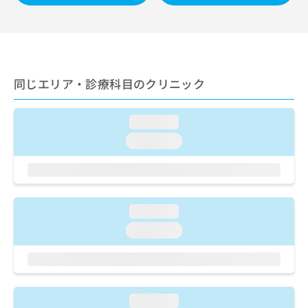
ご了
ら
み
承く
は
ださ
こ
無
い。
ち
料
ら
情
報
同じエリア・診療科目のクリニック
拡
掲
充
載
の
情
loading...
お
報
loading...
申
の
し
修
込
正
み
は
は
こ
loading...
こ
ち
ち
loading...
ら
ら
そ
の
他
loading...
の