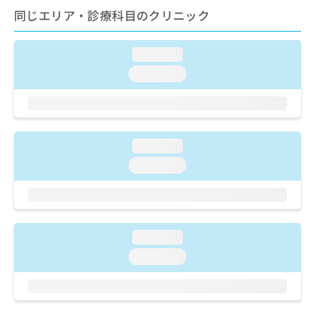
ご了
ら
み
同じエリア・診療科目のクリニック
承く
は
ださ
こ
無
い。
ち
料
loading...
ら
情
loading...
報
拡
掲
充
載
の
情
お
報
loading...
申
の
し
loading...
修
込
正
み
は
は
こ
こ
ち
ち
ら
loading...
ら
loading...
そ
の
他
の