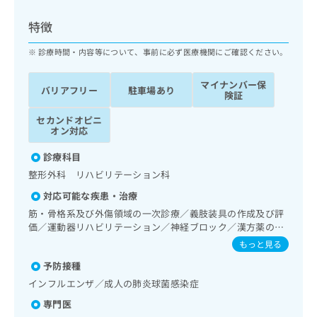
ッ
は
ク
こ
特徴
ナ
ち
ビ
診療時間・内容等について、事前に必ず医療機関にご確認ください。
ら
に
関
マイナンバー保
広
バリアフリー
駐車場あり
す
広
険証
告
る
告
代
セカンドオピニ
お
出
オン対応
理
問
稿
店
い
の
診療科目
合
の
お
整形外科 リハビリテーション科
わ
方
問
せ
い
は
対応可能な疾患・治療
は
合
こ
筋・骨格系及び外傷領域の一次診療／義肢装具の作成及び評
こ
わ
ち
価／運動器リハビリテーション／神経ブロック／漢方薬の処
ち
せ
方
ら
もっと見る
ら
は
こ
予防接種
こち
ち
広
インフルエンザ／成人の肺炎球菌感染症
らは
広
ら
告
マイ
専門医
告
出
ナビ