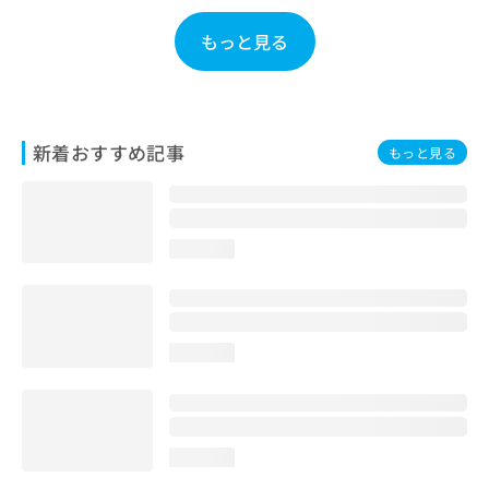
お
問
もっと見る
い
合
わ
せ
は
新着おすすめ記事
もっと見る
こ
ち
ら
loading...
loading...
loading...