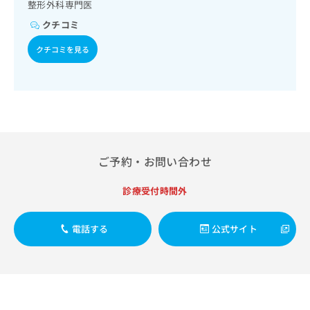
出
整形外科専門医
稿
クリ
資
稿
ニッ
の
料
クチコミ
クナ
の
お
の
ビサ
お
問
ご
クチコミを見る
イト
問
い
請
への
い
合
お問
求
合
合せ
わ
は
フォ
わ
せ
こ
ーム
せ
は
ち
とな
は
こ
ら
りま
こ
ち
す。
ち
ら
クリ
ご予約・お問い合わせ
無
ら
ニッ
料
クの
資
診療受付時間外
情
予
料
報
約・
の
症状
拡
電話する
公式サイト
のご
ご
充
相談
請
の
など
求
お
はで
は
申
きま
こ
せん
し
ので
ち
込