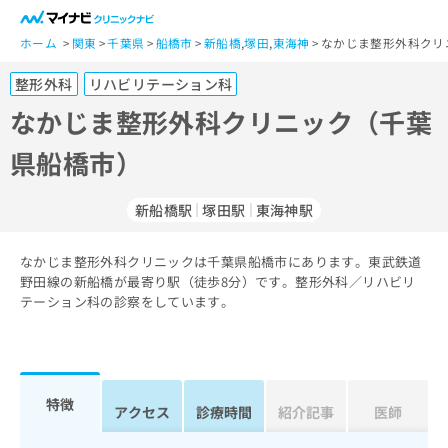
一
般
ホーム
関東
千葉県
船橋市
新船橋
,
塚田
,
東海神
なかじま整形外科クリ
ユ
整形外科
リハビリテーション科
ー
ザ
なかじま整形外科クリニック（千葉
ー
県船橋市）
の
方
は
新船橋駅
塚田駅
東海神駅
こ
ち
なかじま整形外科クリニックは千葉県船橋市にあります。東武鉄道
ら
野田線の新船橋が最寄り駅（徒歩8分）です。整形外科／リハビリ
テーション科の診察をしています。
医
マ
療
イ
関
ナ
係
ビ
者
ク
特徴
アクセス
診療時間
紹介記事
医師
の
リ
方
ニ