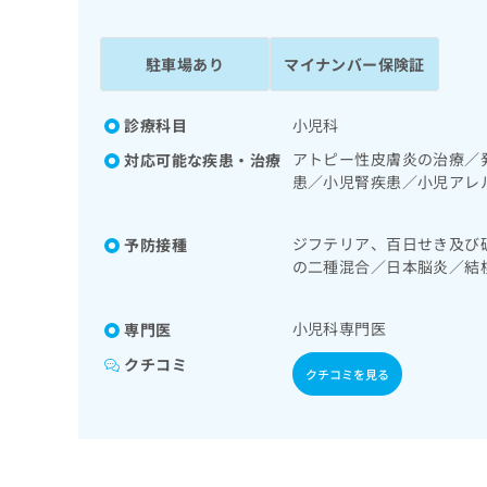
係
ク
者
リ
の
ニ
駐車場あり
マイナンバー保険証
ッ
方
ク
は
ナ
診療科目
小児科
こ
ビ
アトピー性皮膚炎の治療／
対応可能な疾患・治療
ち
に
患／小児腎疾患／小児アレ
関
ら
治療
す
る
ジフテリア、百日せき及び
予防接種
お
広
の二種混合／日本脳炎／結
広
問
症／水痘／インフルエンザ
告
告
い
出
代
合
小児科専門医
専門医
稿
わ
理
の
せ
クチコミ
店
クチコミを見る
お
は
の
問
こ
い
方
ち
合
ら
は
わ
こ