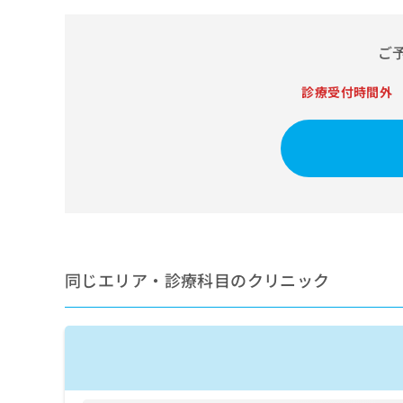
せ
こち
ち
らは
は
マイ
こ
ら
ナビ
ご
ち
クリ
ら
ニッ
診療受付時間外
クナ
広
ビサ
広
資
イト
告
告
への
料
出
出
お問
の
稿
合せ
稿
ご
の
フォ
の
請
お
ーム
お
求
問
とな
問
りま
は
い
い
す。
こ
合
合
クリ
ち
わ
同じエリア・診療科目のクリニック
ニッ
わ
ら
せ
クの
せ
は
予
は
約・
こ
こ
無
症状
ち
ち
のご
料
ら
相談
ら
情
など
報
はで