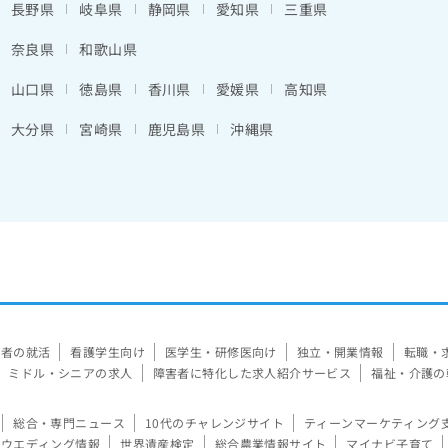
長野県
岐阜県
静岡県
愛知県
三重県
奈良県
和歌山県
山口県
徳島県
香川県
愛媛県
高知県
大分県
宮崎県
鹿児島県
沖縄県
験者の就活
看護学生向け
医学生・研修医向け
独立・開業情報
転職・
ミドル・シニアの求人
障害者に特化した求人紹介サービス
福祉・介護の
総合・専門ニュース
10代のチャレンジサイト
ティーンマーケティング
ウエディング情報
世界遺産検定
総合農業情報サイト
マイナビ子育て