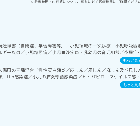
診療時間・内容等について、事前に必ず医療機関にご確認くださ
発達障害（自閉症、学習障害等）／小児領域の一次診療／小児呼吸器
ルギー疾患／小児糖尿病／小児血液疾患／乳幼児の育児相談／夜尿症
もっと見
破傷風の三種混合／急性灰白髄炎／麻しん／風しん／麻しん及び風し
核／Hib感染症／小児の肺炎球菌感染症／ヒトパピローマウイルス感
／おたふくかぜ／B型肝炎／ロタウイルス感染症
もっと見