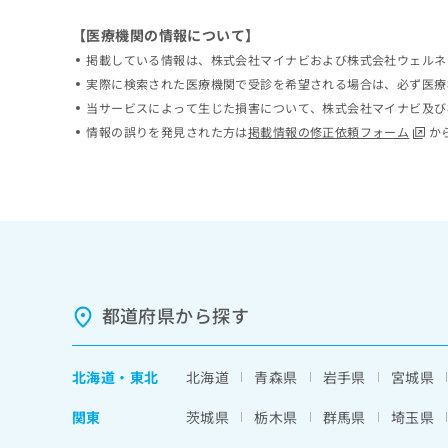
ち
み
【医療機関の情報について】
ら
は
こ
掲載している情報は、株式会社マイナビおよび株式会社ウェルネ
ち
実際に検索された医療機関で受診を希望される場合は、必ず医療
そ
ら
当サービスによって生じた損害について、株式会社マイナビ及び
の
他
情報の誤りを発見された方は
掲載情報の修正依頼フォーム
か
の
お
問
い
合
わ
せ
は
都道府県から探す
こ
ち
ら
北海道
・
東北
北海道
青森県
岩手県
宮城県
関東
茨城県
栃木県
群馬県
埼玉県