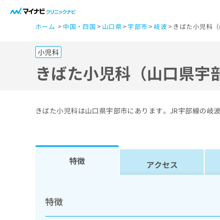
一
ホーム
中国・四国
山口県
宇部市
岐波
きばた小児科（
般
ユ
小児科
ー
ザ
きばた小児科（山口県宇
ー
の
方
きばた小児科は山口県宇部市にあります。JR宇部線の岐
は
こ
ち
ら
特徴
アクセス
医
マ
療
イ
特徴
ナ
関
ビ