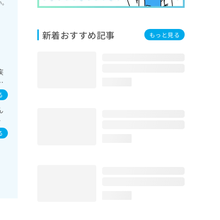
い。
新着おすすめ記事
もっと見る
疾
の
loading...
る
ん
染
る
loading...
loading...