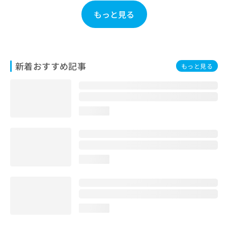
お
もっと見る
問
い
合
わ
せ
新着おすすめ記事
もっと見る
は
こ
ち
ら
loading...
loading...
loading...