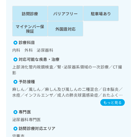
ッ
は
ク
こ
訪問診療
バリアフリー
駐車場あり
ナ
ち
ビ
ら
マイナンバー保
に
外国語対応
険証
関
広
す
広
診療科目
告
る
告
内科 外科 泌尿器科
代
お
出
理
問
稿
対応可能な疾患・治療
店
い
の
上部消化管内視鏡検査／腎･泌尿器系領域の一次診療／CT撮
合
の
お
影
わ
方
問
予防接種
せ
い
は
は
麻しん／風しん／麻しん及び風しんの二種混合／日本脳炎／
合
こ
こ
水痘／インフルエンザ／成人の肺炎球菌感染症／おたふくか
わ
ち
ぜ
ち
せ
もっと見る
ら
ら
は
専門医
こ
こち
泌尿器科専門医
ち
広
らは
広
ら
告
訪問診療対応エリア
マイ
告
出
ナビ
宍粟市