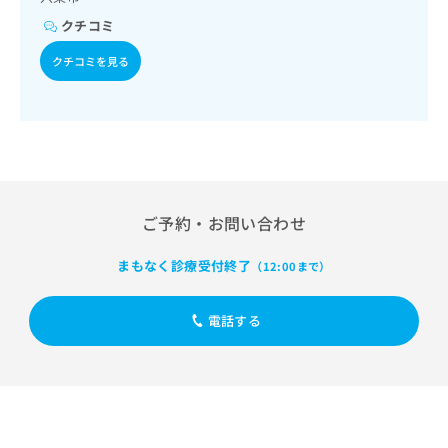
出
稿
クリ
資
稿
ニッ
クチコミ
の
料
クナ
の
お
の
ビサ
クチコミを見る
お
問
ご
イト
問
い
請
への
い
合
お問
求
合
合せ
わ
は
フォ
わ
せ
こ
ーム
せ
は
ち
とな
は
こ
ら
りま
こ
ち
す。
ご予約・お問い合わせ
ち
ら
クリ
無
ら
ニッ
料
クの
まもなく診療受付終了
（12:00まで）
資
情
予
料
報
約・
の
症状
拡
電話する
のご
ご
充
相談
請
の
など
求
お
はで
は
申
きま
こ
せん
し
ので
ち
込