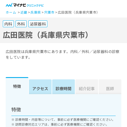
一
般
ホーム
近畿
兵庫県
宍粟市
広田医院（兵庫県宍粟市）
ユ
内科
外科
泌尿器科
ー
ザ
広田医院（兵庫県宍粟市）
ー
の
方
広田医院は兵庫県宍粟市にあります。内科／外科／泌尿器科の診察
は
をしています。
こ
ち
ら
特徴
医
アクセス
診療時間
紹介記事
医師
マ
療
イ
関
ナ
係
ビ
特徴
者
ク
の
リ
診療時間・内容等について、事前に必ず医療機関にご確認ください。
方
ニ
訪問診療対応エリアは、事前に必ず医療機関にご確認ください。