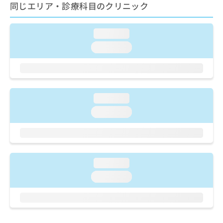
ご了
ら
同じエリア・診療科目のクリニック
み
承く
は
ださ
こ
無
い。
loading...
ち
料
ら
情
loading...
報
拡
掲
充
載
の
情
お
報
loading...
申
の
loading...
し
修
込
正
み
は
は
こ
こ
ち
loading...
ち
ら
ら
loading...
そ
の
他
の