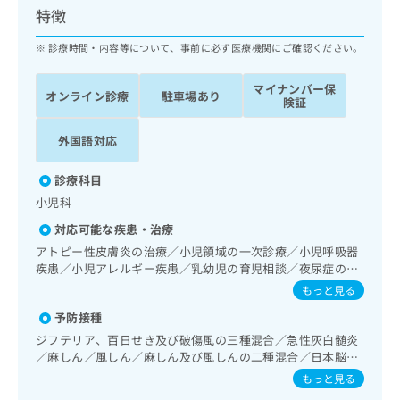
ッ
は
特徴
ク
こ
ナ
診療時間・内容等について、事前に必ず医療機関にご確認ください。
ち
ビ
ら
に
マイナンバー保
オンライン診療
駐車場あり
関
険証
広
す
広
告
る
告
外国語対応
代
お
出
理
問
稿
診療科目
店
い
の
小児科
合
の
お
わ
方
問
対応可能な疾患・治療
せ
い
は
アトピー性皮膚炎の治療／小児領域の一次診療／小児呼吸器
は
合
こ
疾患／小児アレルギー疾患／乳幼児の育児相談／夜尿症の治
こ
わ
ち
療／漢方薬の処方
もっと見る
ち
せ
ら
ら
は
予防接種
こ
ジフテリア、百日せき及び破傷風の三種混合／急性灰白髄炎
こち
ち
広
／麻しん／風しん／麻しん及び風しんの二種混合／日本脳炎
らは
広
ら
告
／結核／Hib感染症／小児の肺炎球菌感染症／ヒトパピロー
マイ
もっと見る
告
出
マウイルス感染症／水痘／インフルエンザ／おたふくかぜ／
ナビ