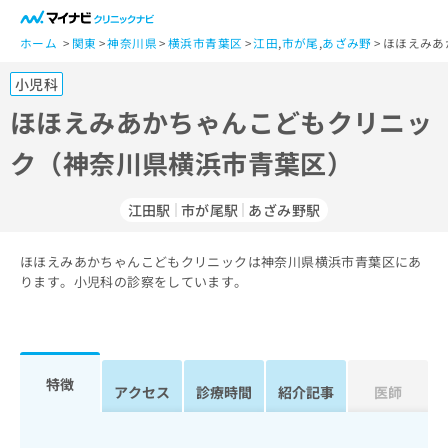
一
般
ホーム
関東
神奈川県
横浜市青葉区
江田
,
市が尾
,
あざみ野
ほほえみあ
ユ
小児科
ー
ザ
ほほえみあかちゃんこどもクリニッ
ー
ク（神奈川県横浜市青葉区）
の
方
は
江田駅
市が尾駅
あざみ野駅
こ
ち
ほほえみあかちゃんこどもクリニックは神奈川県横浜市青葉区にあ
ら
ります。小児科の診察をしています。
医
マ
療
イ
関
ナ
係
ビ
特徴
アクセス
診療時間
紹介記事
医師
者
ク
の
リ
方
ニ