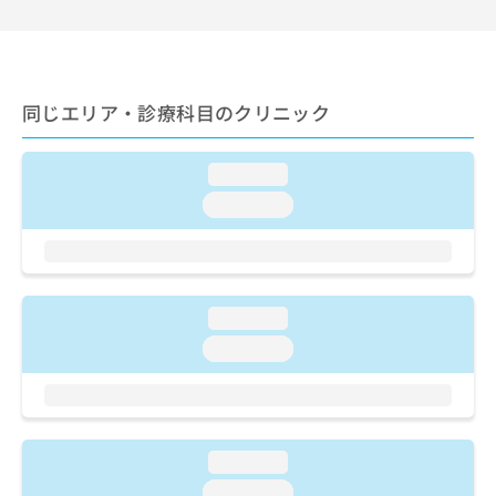
ご了
ら
み
承く
は
ださ
こ
無
い。
ち
料
ら
情
同じエリア・診療科目のクリニック
報
拡
掲
充
載
loading...
の
情
loading...
お
報
申
の
し
修
込
正
み
は
loading...
は
こ
こ
loading...
ち
ち
ら
ら
そ
の
loading...
他
の
loading...