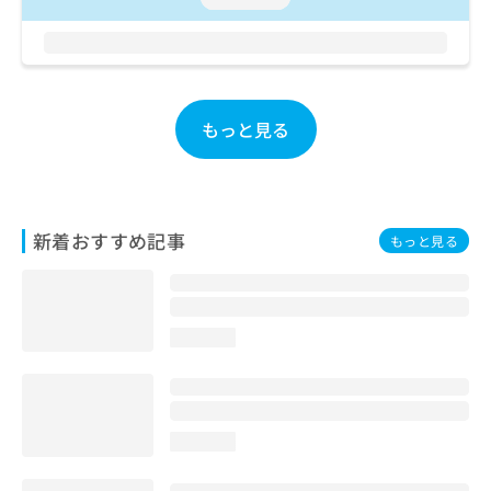
お
問
い
合
わ
せ
もっと見る
は
こ
ち
ら
新着おすすめ記事
もっと見る
loading...
loading...