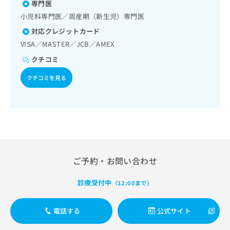
出
専門医
稿
クリ
B型肝炎／ロタウイルス感染症
資
稿
ニッ
の
料
小児科専門医／周産期（新生児）専門医
クナ
の
お
の
ビサ
対応クレジットカード
お
問
ご
イト
問
VISA／MASTER／JCB／AMEX
い
請
への
い
合
お問
求
クチコミ
合
合せ
わ
は
フォ
わ
せ
こ
クチコミを見る
ーム
せ
は
ち
とな
は
こ
ら
りま
こ
ち
す。
ち
ら
クリ
無
ら
ニッ
料
クの
資
情
予
料
報
約・
ご予約・お問い合わせ
の
症状
拡
のご
ご
充
相談
請
診療受付中
の
（12:00まで）
など
求
お
はで
は
申
きま
電話する
公式サイト
こ
せん
し
ので
ち
込