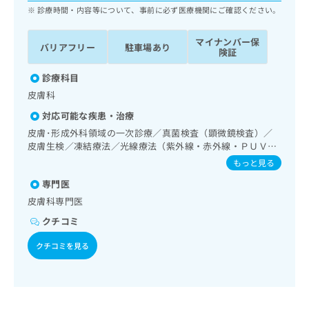
ッ
は
診療時間・内容等について、事前に必ず医療機関にご確認ください。
ク
こ
ナ
ち
マイナンバー保
バリアフリー
駐車場あり
ビ
険証
ら
に
関
診療科目
広
す
広
皮膚科
告
る
告
代
対応可能な疾患・治療
お
出
理
問
皮膚･形成外科領域の一次診療／真菌検査（顕微鏡検査）／
稿
店
い
皮膚生検／凍結療法／光線療法（紫外線・赤外線・ＰＵＶ
の
合
Ａ）／アトピー性皮膚炎の治療
の
お
もっと見る
わ
方
問
専門医
せ
い
は
は
皮膚科専門医
合
こ
こ
わ
ち
クチコミ
ち
せ
ら
ら
は
クチコミを見る
こ
こち
ち
広
らは
広
ら
告
マイ
告
出
ナビ