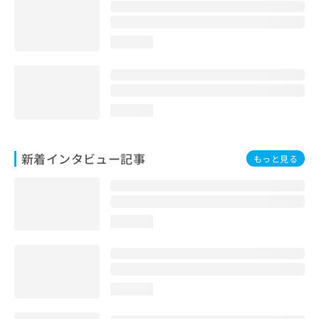
loading...
loading...
新着インタビュー記事
もっと見る
loading...
loading...