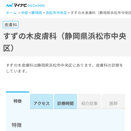
一
般
ホーム
中部
静岡県
浜松市中央区
すずの木皮膚科（静岡県浜松市中央
ユ
皮膚科
ー
ザ
すずの木皮膚科（静岡県浜松市中央
ー
区）
の
方
は
こ
すずの木皮膚科は静岡県浜松市中央区にあります。皮膚科の診察を
ち
しています。
ら
医
マ
療
イ
特徴
関
アクセス
診療時間
紹介記事
医師
ナ
係
ビ
者
ク
の
リ
特徴
方
ニ