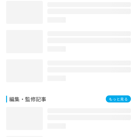
お
問
い
loading...
合
わ
せ
は
こ
loading...
ち
ら
loading...
編集・監修記事
もっと見る
loading...