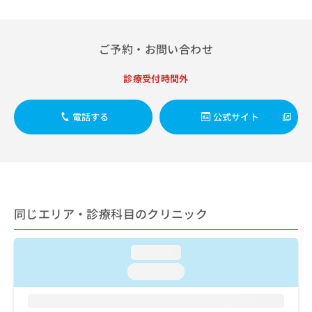
出
稿
クリ
資
稿
ニッ
の
料
クナ
の
お
の
ビサ
お
ご予約・お問い合わせ
問
ご
イト
問
い
請
への
い
合
お問
求
診療受付時間外
合
合せ
わ
は
フォ
わ
せ
こ
ーム
せ
電話する
公式サイト
は
ち
とな
は
こ
ら
りま
こ
ち
す。
ち
ら
クリ
無
ら
ニッ
料
クの
資
情
予
料
報
約・
同じエリア・診療科目のクリニック
の
症状
拡
のご
ご
充
相談
請
の
loading...
など
求
お
はで
loading...
は
申
きま
こ
せん
し
ので
ち
込