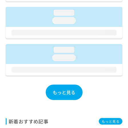
ご了
ら
み
承く
は
ださ
loading...
こ
無
い。
ち
loading...
料
ら
情
報
拡
掲
充
載
の
loading...
情
お
報
loading...
申
の
し
修
込
正
み
は
は
こ
こ
ち
もっと見る
ち
ら
ら
そ
の
他
新着おすすめ記事
もっと見る
の