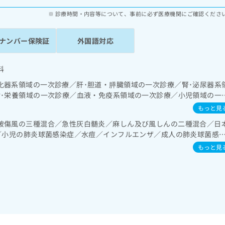
診療時間・内容等について、事前に必ず医療機関にご確認くださ
ナンバー保険証
外国語対応
科
化器系領域の一次診療／肝･胆道・膵臓領域の一次診療／腎･泌尿器系
謝･栄養領域の一次診療／血液・免疫系領域の一次診療／小児領域の一
もっと見
破傷風の三種混合／急性灰白髄炎／麻しん及び風しんの二種混合／日
症／小児の肺炎球菌感染症／水痘／インフルエンザ／成人の肺炎球菌感
炎／B型肝炎
もっと見