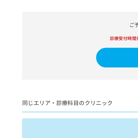
せ
こち
ち
らは
は
マイ
こ
ら
ナビ
ち
クリ
ご
ら
ニッ
クナ
広
ビサ
診療受付時間
広
資
イト
告
告
への
料
出
出
お問
の
稿
合せ
稿
ご
の
フォ
の
請
お
ーム
お
求
問
とな
問
りま
は
い
い
す。
こ
合
合
クリ
ち
わ
ニッ
わ
ら
せ
クの
同じエリア・診療科目のクリニック
せ
は
予
は
約・
こ
こ
無
症状
ち
ち
のご
料
ら
相談
ら
情
など
報
はで