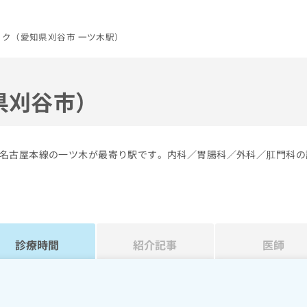
ク（愛知県刈谷市 一ツ木駅）
県刈谷市）
名古屋本線の一ツ木が最寄り駅です。内科／胃腸科／外科／肛門科の
診療時間
紹介記事
医師