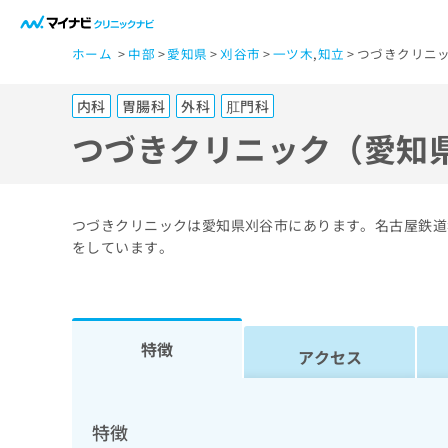
一
ホーム
中部
愛知県
刈谷市
一ツ木
,
知立
つづきクリニッ
般
ユ
内科
胃腸科
外科
肛門科
ー
ザ
つづきクリニック（愛知
ー
の
方
つづきクリニックは愛知県刈谷市にあります。名古屋鉄道
は
をしています。
こ
ち
ら
特徴
アクセス
医
マ
療
イ
ナ
関
特徴
ビ