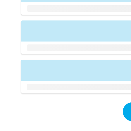
拡
資
きま
充
料
せん
の
ので
の
ご了
お
ご
承く
申
請
ださ
し
求
い。
込
は
み
こ
は
ち
こ
ら
ち
ら
無
料
掲
情
載
報
情
拡
報
充
の
の
修
お
正
申
は
し
こ
込