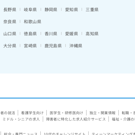
長野県
岐阜県
静岡県
愛知県
三重県
奈良県
和歌山県
山口県
徳島県
香川県
愛媛県
高知県
大分県
宮崎県
鹿児島県
沖縄県
験者の就活
看護学生向け
医学生・研修医向け
独立・開業情報
転職・
ミドル・シニアの求人
障害者に特化した求人紹介サービス
福祉・介護の
総合・専門ニュース
10代のチャレンジサイト
ティーンマーケティング