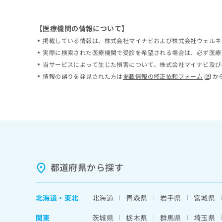
ち
み
ら
は
【医療機関の情報について】
こ
ち
掲載している情報は、株式会社マイナビおよび株式会社ウェルネ
そ
ら
実際に検索された医療機関で受診を希望される場合は、必ず医療
の
当サービスによって生じた損害について、株式会社マイナビ及び
他
の
情報の誤りを発見された方は
掲載情報の修正依頼フォーム
か
お
問
い
合
わ
せ
は
こ
ち
都道府県から探す
ら
北海道
・
東北
北海道
青森県
岩手県
宮城県
関東
茨城県
栃木県
群馬県
埼玉県