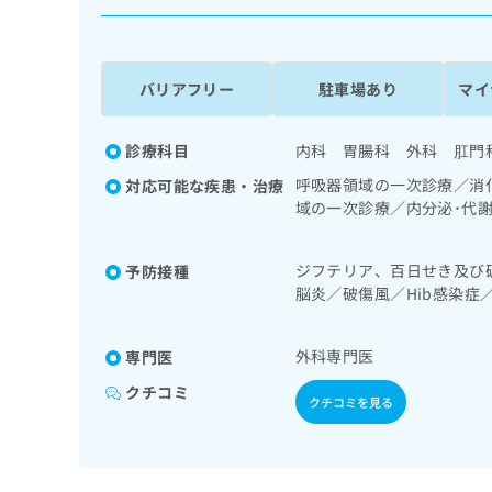
係
ク
者
リ
の
ニ
ッ
方
バリアフリー
駐車場あり
マイ
ク
は
ナ
こ
ビ
診療科目
内科 胃腸科 外科 肛門
ち
に
呼吸器領域の一次診療／消
対応可能な疾患・治療
関
ら
域の一次診療／内分泌･代
す
診療
る
お
広
ジフテリア、百日せき及び
予防接種
広
問
脳炎／破傷風／Hib感染
告
告
い
症／おたふくかぜ／A型肝
出
代
合
稿
わ
理
外科専門医
専門医
の
せ
店
お
は
クチコミ
クチコミを見る
の
問
こ
い
方
ち
合
ら
は
わ
こ