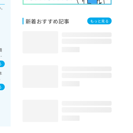
い。
新着おすすめ記事
もっと見る
領
loading...
次
る
本
染
loading...
る
loading...