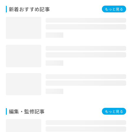
お
新着おすすめ記事
もっと見る
問
い
合
わ
せ
loading...
は
こ
ち
ら
loading...
loading...
編集・監修記事
もっと見る