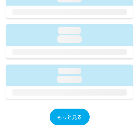
ご了
ら
み
承く
は
ださ
こ
無
い。
ち
料
ら
情
loading...
報
loading...
拡
掲
充
載
の
情
お
報
申
の
loading...
し
修
込
正
loading...
み
は
は
こ
こ
ち
ち
ら
ら
もっと見る
そ
の
他
の