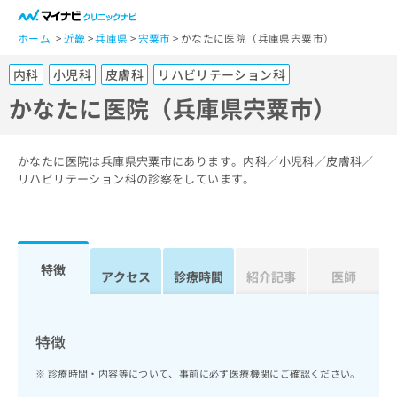
一
般
ホーム
近畿
兵庫県
宍粟市
かなたに医院（兵庫県宍粟市）
ユ
内科
小児科
皮膚科
リハビリテーション科
ー
ザ
かなたに医院（兵庫県宍粟市）
ー
の
方
かなたに医院は兵庫県宍粟市にあります。内科／小児科／皮膚科／
は
リハビリテーション科の診察をしています。
こ
ち
ら
特徴
医
アクセス
診療時間
紹介記事
医師
マ
療
イ
関
ナ
係
ビ
特徴
者
ク
の
リ
診療時間・内容等について、事前に必ず医療機関にご確認ください。
方
ニ