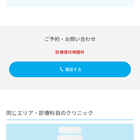
小児アレルギー疾患
出
稿
クリ
資
稿
ニッ
の
料
クナ
の
お
の
ビサ
お
問
ご
イト
問
い
請
への
い
合
お問
求
ご予約・お問い合わせ
合
合せ
わ
は
フォ
わ
せ
こ
ーム
せ
診療受付時間外
は
ち
とな
は
こ
ら
りま
こ
ち
す。
電話する
ち
ら
クリ
無
ら
ニッ
料
クの
資
情
予
料
報
約・
の
症状
拡
のご
ご
充
相談
請
同じエリア・診療科目のクリニック
の
など
求
お
はで
は
申
きま
こ
loading...
せん
し
ので
ち
込
loading...