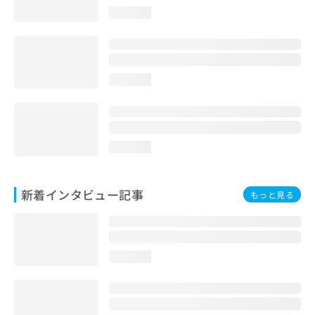
loading...
loading...
loading...
新着インタビュー記事
もっと見る
loading...