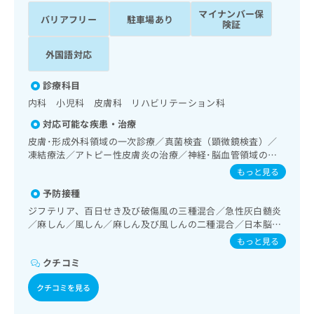
ッ
は
マイナンバー保
バリアフリー
駐車場あり
ク
こ
険証
ナ
ち
ビ
外国語対応
ら
に
関
広
診療科目
す
広
告
内科 小児科 皮膚科 リハビリテーション科
る
告
代
お
出
対応可能な疾患・治療
理
問
稿
皮膚･形成外科領域の一次診療／真菌検査（顕微鏡検査）／
店
い
の
凍結療法／アトピー性皮膚炎の治療／神経･脳血管領域の一
合
の
お
次診療／精神科・神経科領域の一次診療／睡眠障害／神経症
もっと見る
わ
方
問
性障害（強迫性障害、不安障害、パニック障害等）／認知症
せ
い
は
予防接種
／耳鼻咽喉領域の一次診療／純音聴力検査／呼吸器領域の一
は
合
次診療／在宅持続陽圧呼吸療法（睡眠時無呼吸症候群治療）
こ
ジフテリア、百日せき及び破傷風の三種混合／急性灰白髄炎
こ
わ
／在宅酸素療法／消化器系領域の一次診療／肝･胆道・膵臓
ち
／麻しん／風しん／麻しん及び風しんの二種混合／日本脳炎
ち
せ
領域の一次診療／循環器系領域の一次診療／ホルター型心電
／結核／Hib感染症／小児の肺炎球菌感染症／ヒトパピロー
ら
もっと見る
ら
は
図検査／腎･泌尿器系領域の一次診療／内分泌･代謝･栄養領
マウイルス感染症／水痘／インフルエンザ／成人の肺炎球菌
域の一次診療／インスリン療法／糖尿病患者教育（食事療
こ
クチコミ
感染症／おたふくかぜ／B型肝炎／ロタウイルス感染症
こち
法、運動療法、自己血糖測定）／糖尿病による合併症に対す
ち
広
らは
る継続的な管理及び指導／血液・免疫系領域の一次診療／
クチコミを見る
広
ら
告
マイ
筋・骨格系及び外傷領域の一次診療／小児領域の一次診療／
告
出
ナビ