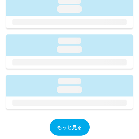
loading...
ご了
ら
み
承く
loading...
は
ださ
こ
無
い。
ち
料
ら
情
報
loading...
拡
掲
充
載
loading...
の
情
お
報
申
の
し
修
込
正
loading...
み
は
loading...
は
こ
こ
ち
ち
ら
ら
そ
の
もっと見る
他
の