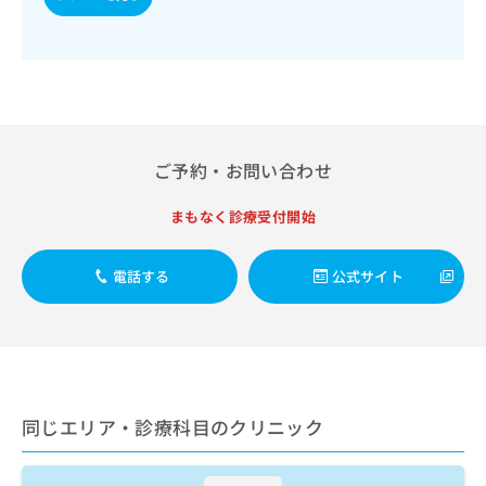
出
稿
クリ
資
稿
ニッ
の
料
クナ
の
お
の
ビサ
お
問
ご
イト
問
い
請
への
い
合
お問
求
合
合せ
わ
は
フォ
わ
せ
こ
ご予約・お問い合わせ
ーム
せ
は
ち
とな
は
こ
ら
りま
まもなく診療受付開始
こ
ち
す。
ち
ら
クリ
無
ら
ニッ
電話する
公式サイト
料
クの
資
情
予
料
報
約・
の
症状
拡
のご
ご
充
相談
請
の
など
求
お
はで
同じエリア・診療科目のクリニック
は
申
きま
こ
せん
し
ので
ち
込