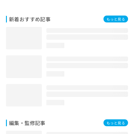
お
問
い
新着おすすめ記事
もっと見る
合
わ
せ
は
こ
loading...
ち
ら
loading...
loading...
編集・監修記事
もっと見る