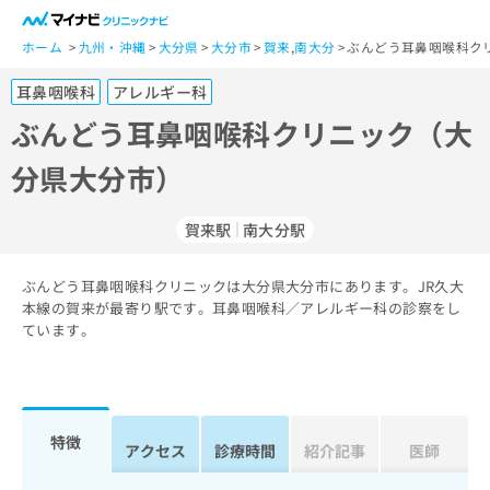
一
般
ホーム
九州・沖縄
大分県
大分市
賀来
,
南大分
ぶんどう耳鼻咽喉科ク
ユ
耳鼻咽喉科
アレルギー科
ー
ザ
ぶんどう耳鼻咽喉科クリニック（大
ー
分県大分市）
の
方
は
賀来駅
南大分駅
こ
ち
ぶんどう耳鼻咽喉科クリニックは大分県大分市にあります。JR久大
ら
本線の賀来が最寄り駅です。耳鼻咽喉科／アレルギー科の診察をし
ています。
医
マ
療
イ
関
ナ
係
ビ
者
ク
特徴
アクセス
診療時間
紹介記事
医師
の
リ
方
ニ