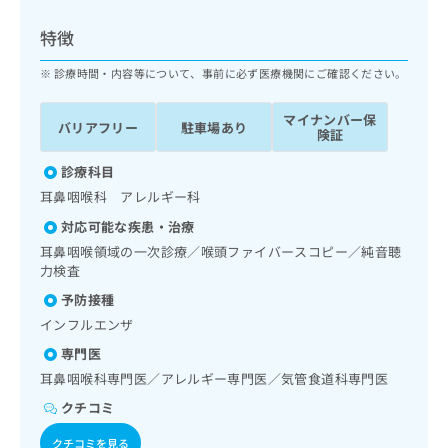
ッ
は
ク
こ
特徴
ナ
ち
ビ
診療時間・内容等について、事前に必ず医療機関にご確認ください。
ら
に
関
マイナンバー保
広
バリアフリー
駐車場あり
す
広
険証
告
る
告
代
お
診療科目
出
理
問
稿
耳鼻咽喉科 アレルギー科
店
い
の
対応可能な疾患・治療
合
の
お
わ
耳鼻咽喉領域の一次診療／喉頭ファイバースコピー／純音聴
方
問
せ
力検査
い
は
は
合
こ
予防接種
こ
わ
ち
インフルエンザ
ち
せ
ら
ら
は
専門医
こ
耳鼻咽喉科専門医／アレルギー専門医／気管食道科専門医
こち
ち
広
らは
クチコミ
広
ら
告
マイ
告
出
ナビ
クチコミを見る