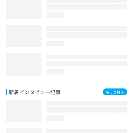
loading...
loading...
loading...
新着インタビュー記事
もっと見る
loading...