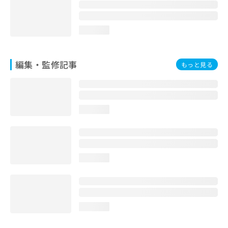
お
問
い
loading...
合
わ
せ
編集・監修記事
もっと見る
は
こ
ち
ら
loading...
loading...
loading...