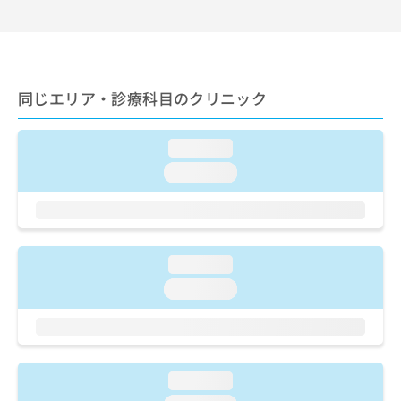
出
稿
クリ
資
稿
ニッ
の
料
クナ
の
お
の
ビサ
お
問
ご
イト
問
い
請
への
い
同じエリア・診療科目のクリニック
合
お問
求
合
合せ
わ
は
フォ
わ
せ
こ
ーム
loading...
せ
は
ち
とな
は
こ
ら
loading...
りま
こ
ち
す。
ち
ら
クリ
無
ら
ニッ
料
クの
資
情
予
料
loading...
報
約・
の
症状
拡
loading...
のご
ご
充
相談
請
の
など
求
お
はで
は
申
きま
こ
せん
し
loading...
ので
ち
込