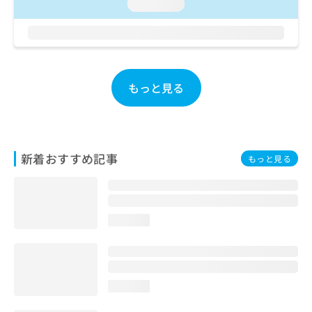
ご了
loading...
ら
み
承く
は
ださ
こ
無
い。
ち
料
ら
情
報
もっと見る
拡
掲
充
載
の
情
お
報
申
の
新着おすすめ記事
もっと見る
し
修
込
正
み
は
は
こ
こ
ち
loading...
ち
ら
ら
そ
の
loading...
他
の