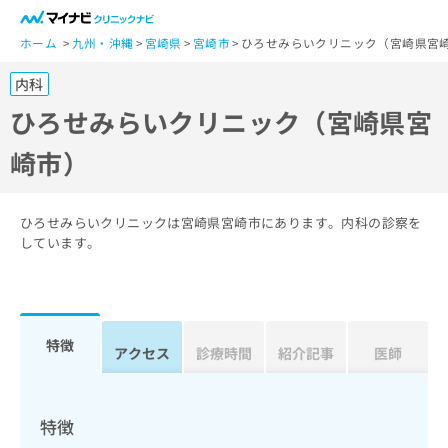
一
般
ホーム
九州・沖縄
宮崎県
宮崎市
ひろせみらいクリニック（宮崎県宮
ユ
内科
ー
ザ
ひろせみらいクリニック（宮崎県宮
ー
崎市）
の
方
は
こ
ひろせみらいクリニックは宮崎県宮崎市にあります。内科の診察を
ち
しています。
ら
医
マ
療
イ
特徴
関
アクセス
診療時間
紹介記事
医師
ナ
係
ビ
者
ク
の
リ
特徴
方
ニ