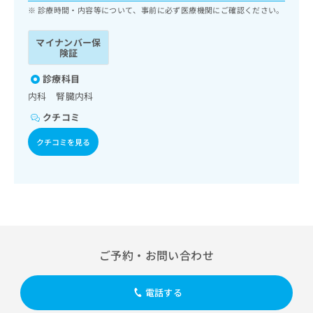
ッ
は
診療時間・内容等について、事前に必ず医療機関にご確認ください。
ク
こ
ナ
ち
マイナンバー保
ビ
険証
ら
に
関
診療科目
広
す
広
内科 腎臓内科
告
る
告
代
クチコミ
お
出
理
問
稿
クチコミを見る
店
い
の
合
の
お
わ
方
問
せ
い
は
は
合
こ
こ
わ
ち
ち
せ
ら
ら
は
ご予約・お問い合わせ
こ
こち
ち
広
らは
広
ら
告
電話する
マイ
告
出
ナビ