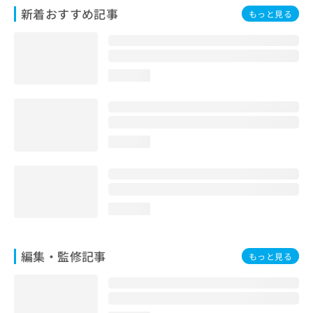
お
新着おすすめ記事
もっと見る
問
い
合
わ
loading...
せ
は
こ
ち
ら
loading...
loading...
編集・監修記事
もっと見る