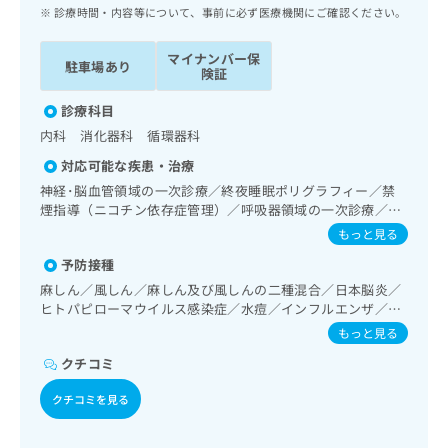
ッ
は
診療時間・内容等について、事前に必ず医療機関にご確認ください。
ク
こ
ナ
ち
マイナンバー保
駐車場あり
ビ
険証
ら
に
関
診療科目
広
す
広
内科 消化器科 循環器科
告
る
告
代
対応可能な疾患・治療
お
出
理
問
神経･脳血管領域の一次診療／終夜睡眠ポリグラフィー／禁
稿
店
煙指導（ニコチン依存症管理）／呼吸器領域の一次診療／在
い
の
宅持続陽圧呼吸療法（睡眠時無呼吸症候群治療）／在宅酸素
合
の
お
もっと見る
療法／消化器系領域の一次診療／肝･胆道・膵臓領域の一次
わ
方
問
予防接種
診療／循環器系領域の一次診療／ホルター型心電図検査／
せ
い
は
腎･泌尿器系領域の一次診療／内分泌･代謝･栄養領域の一次
麻しん／風しん／麻しん及び風しんの二種混合／日本脳炎／
は
合
こ
診療／インスリン療法／血液・免疫系領域の一次診療／小児
ヒトパピローマウイルス感染症／水痘／インフルエンザ／成
こ
わ
ち
領域の一次診療／画像診断管理（専ら画像診断を担当する医
人の肺炎球菌感染症／おたふくかぜ／B型肝炎
ち
せ
もっと見る
ら
師による読影）／漢方薬の処方
ら
は
クチコミ
こ
こち
ち
広
クチコミを見る
らは
広
ら
告
マイ
告
出
ナビ