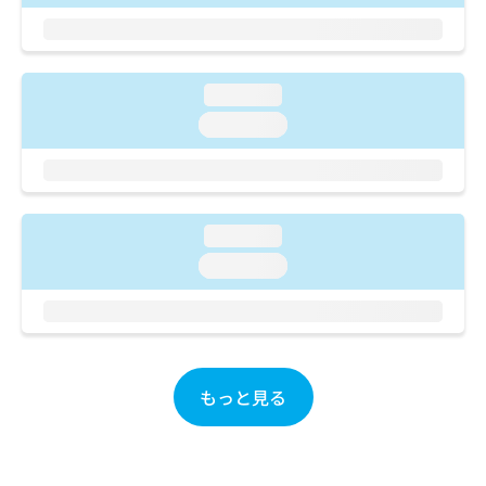
ご了
ら
み
承く
は
ださ
こ
無
い。
ち
料
loading...
ら
情
報
loading...
拡
掲
充
載
の
情
お
報
申
の
loading...
し
修
loading...
込
正
み
は
は
こ
こ
ち
ち
ら
ら
もっと見る
そ
の
他
の