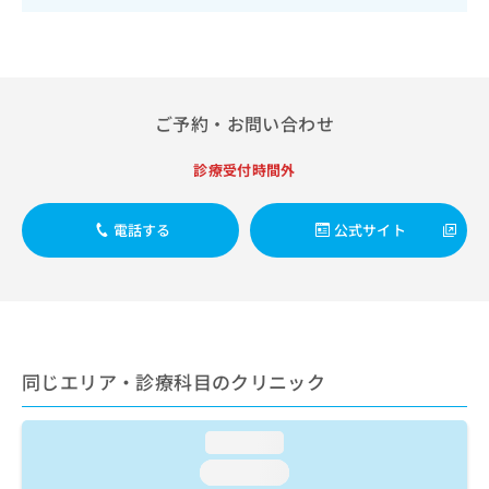
出
稿
クリ
資
稿
ニッ
の
料
クナ
の
お
の
ビサ
お
問
ご
イト
問
い
請
への
い
合
お問
ご予約・お問い合わせ
求
合
合せ
わ
は
フォ
わ
せ
こ
診療受付時間外
ーム
せ
は
ち
とな
は
こ
ら
りま
こ
ち
電話する
公式サイト
す。
ち
ら
クリ
無
ら
ニッ
料
クの
資
情
予
料
報
約・
の
症状
拡
のご
ご
充
同じエリア・診療科目のクリニック
相談
請
の
など
求
お
はで
は
申
きま
loading...
こ
せん
し
loading...
ので
ち
込