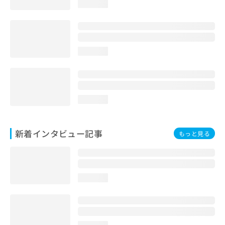
loading...
loading...
loading...
新着インタビュー記事
もっと見る
loading...