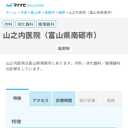
一
般
ホーム
中部
富山県
南砺市
福野
山之内医院（富山県南砺市）
ユ
内科
消化器科
循環器科
ー
ザ
山之内医院（富山県南砺市）
ー
の
福野駅
方
は
こ
山之内医院は富山県南砺市にあります。内科／消化器科／循環器科
の診察をしています。
ち
ら
医
マ
療
イ
特徴
アクセス
診療時間
紹介記事
医師
関
ナ
係
ビ
者
ク
の
リ
特徴
方
ニ