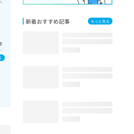
い。
新着おすすめ記事
もっと見る
療
障
loading...
領域
る
loading...
loading...