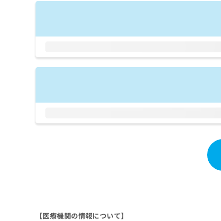
拡
資
きま
充
料
せん
の
ので
の
ご了
お
ご
承く
申
請
ださ
し
求
い。
込
は
み
こ
は
ち
こ
ら
ち
ら
無
料
掲
情
載
報
情
拡
報
充
の
の
修
お
正
申
は
し
【医療機関の情報について】
こ
込