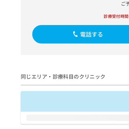
せ
こち
ご
ち
らは
は
マイ
こ
ら
ナビ
診療受付時間
ち
クリ
ら
ニッ
クナ
電話する
広
ビサ
広
資
イト
告
告
への
料
出
出
お問
の
稿
合せ
稿
ご
の
フォ
の
請
お
ーム
お
求
問
とな
問
りま
は
同じエリア・診療科目のクリニック
い
い
す。
こ
合
合
クリ
ち
わ
ニッ
わ
ら
せ
クの
せ
は
予
は
約・
こ
こ
無
症状
ち
ち
のご
料
ら
相談
ら
情
など
報
はで