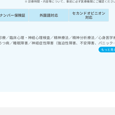
診療時間・内容等について、事前に必ず医療機関にご確認くださ
セカンドオピニオン
ナンバー保険証
外国語対応
対応
診療／臨床心理・神経心理検査／精神療法／精神分析療法／心身医学
うつ病／睡眠障害／神経症性障害（強迫性障害、不安障害、パニック
後ストレス障害（PTSD）／発達障害（自閉症、学習障害等）／小児
もっと見