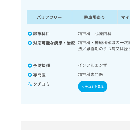
係
ク
者
リ
の
ニ
バリアフリー
駐車場あり
マイ
ッ
方
ク
は
ナ
診療科目
精神科 心療内科
こ
ビ
精神科・神経科領域の一次
対応可能な疾患・治療
ち
に
法／思春期のうつ病又は躁
関
ら
害等）／認知症／心的外傷
す
の一次診療／夜尿症の治療
る
インフルエンザ
予防接種
お
広
広
問
精神科専門医
専門医
告
告
い
クチコミ
出
代
合
クチコミを見る
稿
わ
理
の
せ
店
お
は
の
問
こ
い
方
ち
合
ら
は
わ
こ