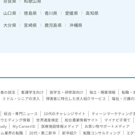
奈良県
和歌山県
山口県
徳島県
香川県
愛媛県
高知県
大分県
宮崎県
鹿児島県
沖縄県
験者の就活
看護学生向け
医学生・研修医向け
独立・開業情報
転職・
ミドル・シニアの求人
障害者に特化した求人紹介サービス
福祉・介護の
総合・専門ニュース
10代のチャレンジサイト
ティーンマーケティング
ウエディング情報
世界遺産検定
総合農業情報サイト
マイナビ子育て
tudy
My CareerID
医療施設情報メディア
お買い物サポートメディア
ーム業界の転職
20代・第二新卒
新卒紹介
転職コンサルティング
エグ