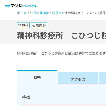
一
ホーム
中部
静岡県
袋井市
精神科診療所 こひつじ診療
般
ユ
精神科
心療内科
ー
ザ
精神科診療所 こひつじ
ー
の
方
精神科診療所 こひつじ診療所は静岡県袋井市にあります
は
こ
ち
ら
特徴
アクセス
医
マ
療
イ
特徴
ナ
関
ビ