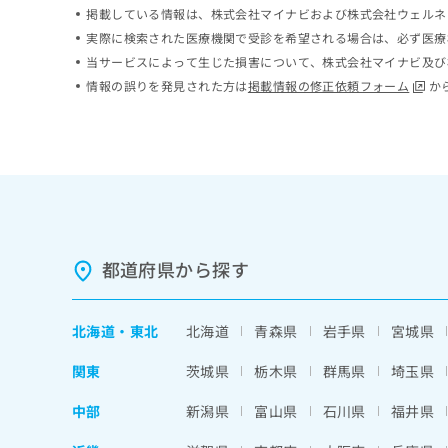
掲載している情報は、株式会社マイナビおよび株式会社ウェルネ
ち
み
ら
は
実際に検索された医療機関で受診を希望される場合は、必ず医療
こ
当サービスによって生じた損害について、株式会社マイナビ及び
ち
情報の誤りを発見された方は
掲載情報の修正依頼フォーム
か
そ
ら
の
他
の
お
問
い
合
わ
都道府県から探す
せ
は
こ
北海道
・
東北
北海道
青森県
岩手県
宮城県
ち
ら
関東
茨城県
栃木県
群馬県
埼玉県
中部
新潟県
富山県
石川県
福井県