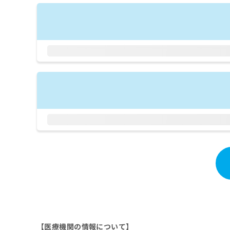
拡
資
きま
充
料
せん
の
ので
の
ご了
お
ご
承く
申
請
ださ
し
求
い。
込
は
み
こ
は
ち
こ
ら
ち
ら
無
料
掲
情
載
報
情
拡
報
充
の
の
修
お
正
申
は
し
【医療機関の情報について】
こ
込