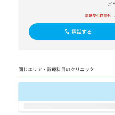
せ
こち
ご
ち
らは
は
マイ
こ
ら
ナビ
診療受付時間外
ち
クリ
ら
ニッ
クナ
電話する
広
ビサ
広
資
イト
告
告
への
料
出
出
お問
の
稿
合せ
稿
ご
の
フォ
の
請
お
ーム
お
求
問
とな
問
りま
は
い
同じエリア・診療科目のクリニック
い
す。
こ
合
合
クリ
ち
わ
ニッ
わ
ら
せ
クの
せ
は
予
は
約・
こ
こ
無
症状
ち
ち
のご
料
ら
相談
ら
情
など
報
はで