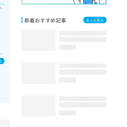
い。
新着おすすめ記事
もっと見る
外
loading...
・
外
る
loading...
loading...