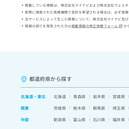
ち
み
掲載している情報は、株式会社マイナビおよび株式会社ウェルネ
ら
は
実際に検索された医療機関で受診を希望される場合は、必ず医療
こ
当サービスによって生じた損害について、株式会社マイナビ及び
ち
情報の誤りを発見された方は
掲載情報の修正依頼フォーム
か
そ
ら
の
他
の
お
問
い
合
わ
都道府県から探す
せ
は
こ
ち
北海道
・
東北
北海道
青森県
岩手県
宮城県
ら
関東
茨城県
栃木県
群馬県
埼玉県
中部
新潟県
富山県
石川県
福井県