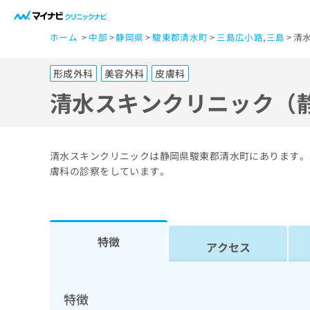
一
ホーム
中部
静岡県
駿東郡清水町
三島広小路
,
三島
清
般
ユ
形成外科
美容外科
皮膚科
ー
ザ
清水スキンクリニック（
ー
の
方
清水スキンクリニックは静岡県駿東郡清水町にあります。
は
膚科の診察をしています。
こ
ち
ら
特徴
アクセス
医
マ
療
イ
ナ
関
特徴
ビ