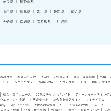
奈良県
和歌山県
山口県
徳島県
香川県
愛媛県
高知県
大分県
宮崎県
鹿児島県
沖縄県
験者の就活
看護学生向け
医学生・研修医向け
独立・開業情報
転職・
ミドル・シニアの求人
障害者に特化した求人紹介サービス
福祉・介護の
総合・専門ニュース
10代のチャレンジサイト
ティーンマーケティング
ウエディング情報
世界遺産検定
総合農業情報サイト
マイナビ子育て
tudy
My CareerID
医療施設情報メディア
お買い物サポートメディア
ーム業界の転職
20代・第二新卒
新卒紹介
転職コンサルティング
エグ