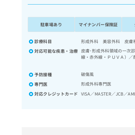
係
ク
者
リ
の
ニ
ッ
方
駐車場あり
マイナンバー保険証
ク
は
ナ
こ
ビ
診療科目
形成外科 美容外科 皮膚
ち
に
皮膚･形成外科領域の一次
対応可能な疾患・治療
関
ら
線・赤外線・ＰＵＶＡ）／
す
縫合手術／アトピー性皮膚
る
科手術／漢方薬の処方
お
広
破傷風
予防接種
広
問
告
告
い
形成外科専門医
専門医
出
代
合
対応クレジットカード
VISA／MASTER／JCB／AM
稿
わ
理
の
せ
店
お
は
の
問
こ
い
方
ち
合
ら
は
わ
こ