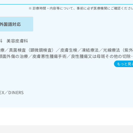
診療時間・内容等について、事前に必ず医療機関にご確認くださ
外国語対応
科 美容皮膚科
診療／真菌検査（顕微鏡検査）／皮膚生検／凍結療法／光線療法（紫
顔面外傷の治療／皮膚悪性腫瘍手術／良性腫瘍又は母斑その他の切除
炎の治療／リンパ節生検／筋・骨格系及び外傷領域の一次診療／手の
もっと見
EX／DINERS