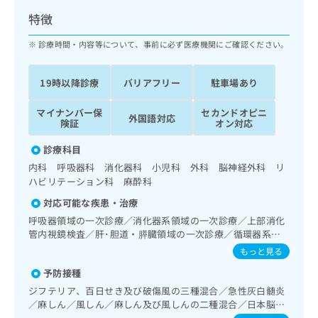
ッ
は
特徴
ク
こ
ナ
ち
診療時間・内容等について、事前に必ず医療機関にご確認ください。
ビ
ら
に
関
19時以降診療
バリアフリー
駐車場あり
広
す
広
告
る
告
マイナンバー保
セカンドオピニ
代
外国語対応
お
出
険証
オン対応
理
問
稿
店
い
診療科目
の
合
の
お
内科 呼吸器科 消化器科 小児科 外科 脳神経外科 リ
わ
方
問
ハビリテーション科 麻酔科
せ
い
は
対応可能な疾患・治療
は
合
こ
こ
呼吸器領域の一次診療／消化器系領域の一次診療／上部消化
わ
ち
管内視鏡検査／肝･胆道・膵臓領域の一次診療／循環器系領
ち
せ
ら
域の一次診療／ホルター型心電図検査／乳腺領域の一次診療
ら
は
もっと見る
／漢方薬の処方
こ
予防接種
こち
ち
広
らは
ジフテリア、百日せき及び破傷風の三種混合／急性灰白髄炎
広
ら
告
マイ
／麻しん／風しん／麻しん及び風しんの二種混合／日本脳炎
告
出
ナビ
／破傷風／結核／Hib感染症／小児の肺炎球菌感染症／ヒト