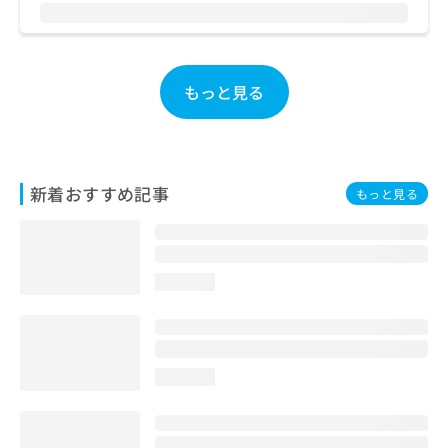
お
問
い
合
もっと見る
わ
せ
は
こ
ち
新着おすすめ記事
ら
もっと見る
loading...
loading...