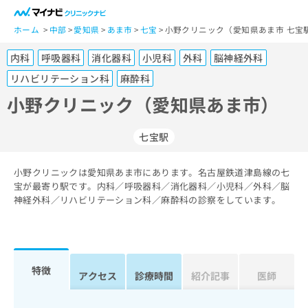
一
般
ホーム
中部
愛知県
あま市
七宝
小野クリニック（愛知県あま市 七宝
ユ
内科
呼吸器科
消化器科
小児科
外科
脳神経外科
ー
ザ
リハビリテーション科
麻酔科
ー
小野クリニック（愛知県あま市）
の
方
は
七宝駅
こ
ち
小野クリニックは愛知県あま市にあります。名古屋鉄道津島線の七
ら
宝が最寄り駅です。内科／呼吸器科／消化器科／小児科／外科／脳
神経外科／リハビリテーション科／麻酔科の診察をしています。
医
マ
療
イ
関
ナ
係
ビ
特徴
者
ク
アクセス
診療時間
紹介記事
医師
の
リ
方
ニ