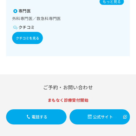
出
もっと見る
稿
クリ
資
パピローマウイルス感染症／水痘／インフルエンザ／成人の
稿
ニッ
の
料
専門医
肺炎球菌感染症／おたふくかぜ／A型肝炎／B型肝炎／狂犬病
クナ
の
お
の
／ロタウイルス感染症
ビサ
外科専門医／救急科専門医
お
問
ご
イト
問
い
クチコミ
請
への
い
合
お問
求
合
クチコミを見る
合せ
わ
は
フォ
わ
せ
こ
ーム
せ
は
ち
とな
は
こ
ら
りま
こ
ち
す。
ち
ら
クリ
無
ら
ニッ
料
クの
資
情
予
ご予約・お問い合わせ
料
報
約・
の
症状
拡
まもなく診療受付開始
のご
ご
充
相談
請
の
など
求
お
はで
電話する
公式サイト
は
申
きま
こ
せん
し
ので
ち
込