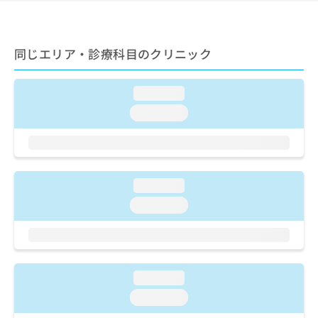
ご了
ら
み
承く
は
ださ
こ
無
い。
ち
同じエリア・診療科目のクリニック
料
ら
情
報
loading...
拡
掲
充
載
loading...
の
情
お
報
申
の
し
修
込
正
loading...
み
は
loading...
は
こ
こ
ち
ち
ら
ら
そ
loading...
の
loading...
他
の