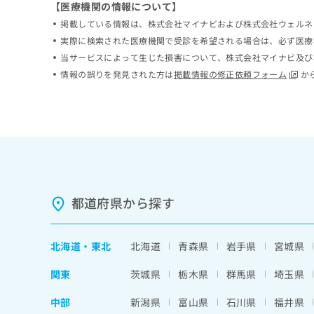
【医療機関の情報について】
ち
み
掲載している情報は、株式会社マイナビおよび株式会社ウェルネ
ら
は
こ
実際に検索された医療機関で受診を希望される場合は、必ず医療
ち
当サービスによって生じた損害について、株式会社マイナビ及び
そ
ら
情報の誤りを発見された方は
掲載情報の修正依頼フォーム
か
の
他
の
お
問
い
合
わ
せ
都道府県から探す
は
こ
ち
北海道
・
東北
北海道
青森県
岩手県
宮城県
ら
関東
茨城県
栃木県
群馬県
埼玉県
中部
新潟県
富山県
石川県
福井県