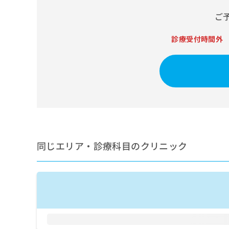
せ
こち
ち
らは
は
ご
マイ
こ
ら
ナビ
ち
クリ
診療受付時間外
ら
ニッ
クナ
広
ビサ
広
資
イト
告
告
への
料
出
出
お問
の
稿
合せ
稿
ご
の
フォ
の
請
お
ーム
お
求
問
とな
問
りま
は
い
い
す。
こ
同じエリア・診療科目のクリニック
合
合
クリ
ち
わ
ニッ
わ
ら
せ
クの
せ
は
予
は
約・
こ
こ
無
症状
ち
ち
のご
料
ら
相談
ら
情
など
報
はで