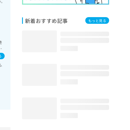
い。
新着おすすめ記事
もっと見る
終
域
loading...
の
る
ペー
ふ
検査
症
診
loading...
loading...