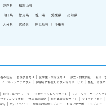
奈良県
和歌山県
山口県
徳島県
香川県
愛媛県
高知県
大分県
宮崎県
鹿児島県
沖縄県
験者の就活
看護学生向け
医学生・研修医向け
独立・開業情報
転職・
ミドル・シニアの求人
障害者に特化した求人紹介サービス
福祉・介護の
総合・専門ニュース
10代のチャレンジサイト
ティーンマーケティング
ウエディング情報
世界遺産検定
総合農業情報サイト
マイナビ子育て
tudy
My CareerID
医療施設情報メディア
お買い物サポートメディア