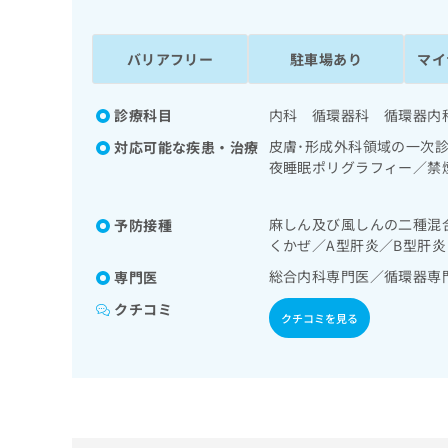
係
ク
者
リ
の
ニ
バリアフリー
駐車場あり
マイ
ッ
方
ク
は
ナ
診療科目
内科 循環器科 循環器内
こ
ビ
皮膚･形成外科領域の一次
対応可能な疾患・治療
ち
に
夜睡眠ポリグラフィー／禁
関
ら
の一次診療／在宅持続陽圧
す
一次診療／肝･胆道・膵臓
る
麻しん及び風しんの二種混
予防接種
スメーカー管理／腎･泌尿
お
広
くかぜ／A型肝炎／B型肝炎
／インスリン療法／糖尿病
広
問
告
に対する継続的な管理及び
告
い
総合内科専門医／循環器専
専門医
出
療
代
合
クチコミ
稿
わ
クチコミを見る
理
の
せ
店
お
は
の
問
こ
い
方
ち
合
ら
は
わ
こ