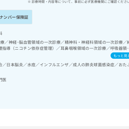
診療時間・内容等について、事前に必ず医療機関にご確認くださ
ナンバー保険証
科
診療／神経･脳血管領域の一次診療／精神科・神経科領域の一次診療／
煙指導（ニコチン依存症管理）／耳鼻咽喉領域の一次診療／呼吸器領
呼吸療法（睡眠時無呼吸症候群治療）／在宅酸素療法／消化器系領域
もっと見
領域の一次診療／循環器系領域の一次診療／ホルター型心電図検査／
合／日本脳炎／水痘／インフルエンザ／成人の肺炎球菌感染症／おた
器系領域の一次診療／内分泌･代謝･栄養領域の一次診療／内分泌機能
患者教育（食事療法、運動療法、自己血糖測定）／糖尿病による合併
指導／血液・免疫系領域の一次診療／筋・骨格系及び外傷領域の一次
門医