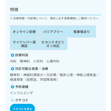
ッ
は
ク
こ
特徴
ナ
ち
ビ
診療時間・内容等について、事前に必ず医療機関にご確認ください。
ら
に
関
広
オンライン診療
バリアフリー
駐車場あり
す
広
告
る
告
代
マイナンバー保
セカンドオピニ
お
出
険証
オン対応
理
問
稿
店
い
の
診療科目
合
の
お
内科 精神科 小児科 心療内科
わ
方
問
せ
い
は
対応可能な疾患・治療
は
合
こ
精神科・神経科領域の一次診療／臨床心理・神経心理検査／
こ
わ
ち
発達障害（自閉症、学習障害等）
ち
せ
ら
予防接種
ら
は
こ
インフルエンザ
こち
ち
広
クチコミ
らは
広
ら
告
マイ
告
出
ナビ
クチコミを見る