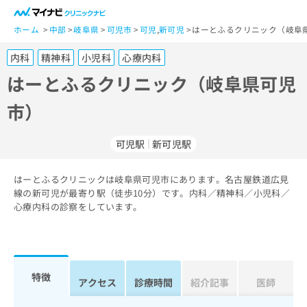
一
般
ホーム
中部
岐阜県
可児市
可児
,
新可児
はーとふるクリニック（岐阜
ユ
内科
精神科
小児科
心療内科
ー
ザ
はーとふるクリニック（岐阜県可児
ー
市）
の
方
は
可児駅
新可児駅
こ
ち
はーとふるクリニックは岐阜県可児市にあります。名古屋鉄道広見
ら
線の新可児が最寄り駅（徒歩10分）です。内科／精神科／小児科／
心療内科の診察をしています。
医
マ
療
イ
関
ナ
係
ビ
者
ク
特徴
アクセス
診療時間
紹介記事
医師
の
リ
方
ニ