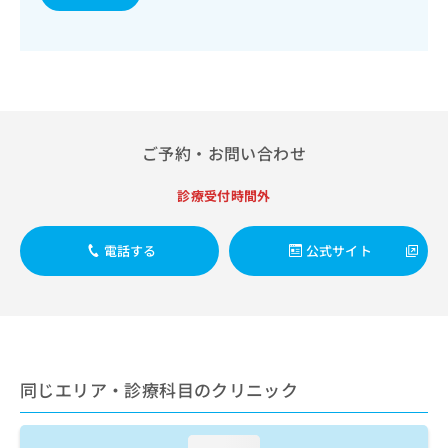
出
稿
クリ
資
稿
ニッ
の
料
クナ
の
お
の
ビサ
お
問
ご
イト
問
い
請
への
い
合
お問
求
合
合せ
わ
は
フォ
わ
せ
ご予約・お問い合わせ
こ
ーム
せ
は
ち
とな
は
こ
ら
りま
診療受付時間外
こ
ち
す。
ち
ら
クリ
無
ら
ニッ
電話する
公式サイト
料
クの
資
情
予
料
報
約・
の
症状
拡
のご
ご
充
相談
請
の
など
求
お
はで
同じエリア・診療科目のクリニック
は
申
きま
こ
せん
し
ので
ち
込
loading...