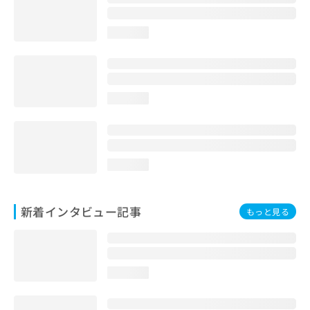
loading...
loading...
loading...
新着インタビュー記事
もっと見る
loading...