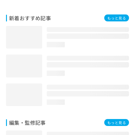
お
問
い
新着おすすめ記事
もっと見る
合
わ
せ
は
loading...
こ
ち
ら
loading...
loading...
編集・監修記事
もっと見る