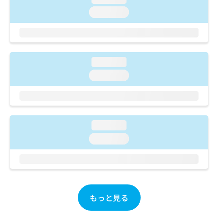
ご了
ら
み
承く
loading...
は
ださ
こ
無
い。
ち
料
ら
情
報
loading...
拡
掲
充
loading...
載
の
情
お
報
申
の
し
修
込
正
loading...
み
は
loading...
は
こ
こ
ち
ち
ら
ら
そ
の
もっと見る
他
の