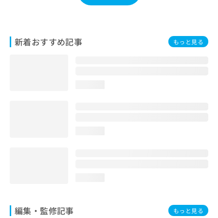
お
問
い
合
新着おすすめ記事
もっと見る
わ
せ
は
こ
ち
loading...
ら
loading...
loading...
編集・監修記事
もっと見る