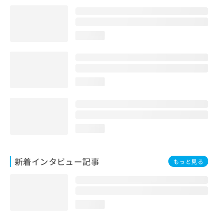
loading...
loading...
loading...
新着インタビュー記事
もっと見る
loading...