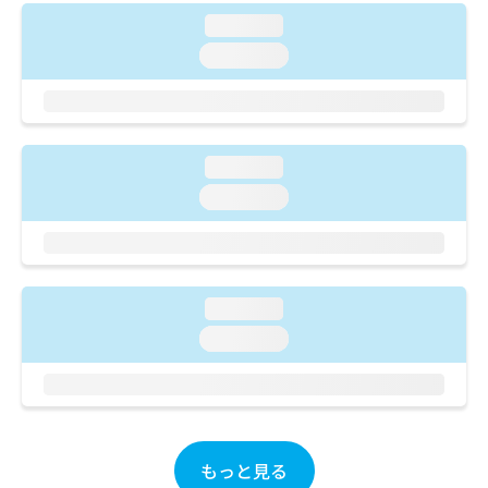
ご了
ら
み
承く
loading...
は
ださ
こ
loading...
無
い。
ち
料
ら
情
報
拡
掲
充
loading...
載
の
情
loading...
お
報
申
の
し
修
込
正
み
は
loading...
は
こ
loading...
こ
ち
ち
ら
ら
そ
の
他
もっと見る
の