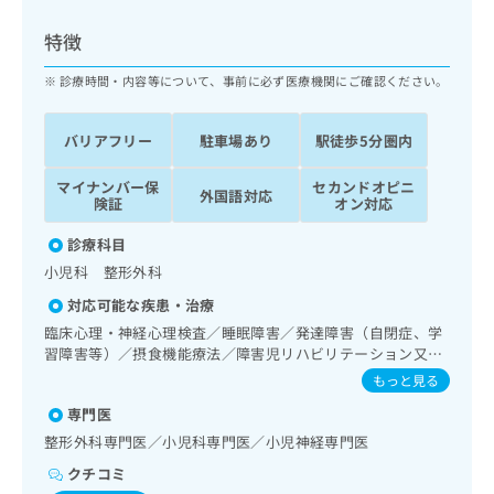
ッ
は
ク
こ
特徴
ナ
ち
ビ
診療時間・内容等について、事前に必ず医療機関にご確認ください。
ら
に
関
広
バリアフリー
駐車場あり
駅徒歩5分圏内
す
広
告
る
告
代
マイナンバー保
セカンドオピニ
お
出
外国語対応
険証
オン対応
理
問
稿
店
い
の
診療科目
合
の
お
小児科 整形外科
わ
方
問
せ
い
は
対応可能な疾患・治療
は
合
こ
臨床心理・神経心理検査／睡眠障害／発達障害（自閉症、学
こ
わ
ち
習障害等）／摂食機能療法／障害児リハビリテーション又は
ち
せ
障害者リハビリテーション／小児神経疾患／乳幼児の育児相
ら
もっと見る
ら
は
談
こ
専門医
こち
ち
広
整形外科専門医／小児科専門医／小児神経専門医
らは
広
ら
告
マイ
クチコミ
告
出
ナビ