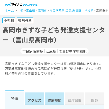
一
般
ホーム
中部
富山県
高岡市
市民病院前
,
江尻
,
志貴野中学校前
高岡市き
ユ
小児科
整形外科
ー
ザ
高岡市きずな子ども発達支援センタ
ー
ー（富山県高岡市）
の
方
は
市民病院前駅
江尻駅
志貴野中学校前駅
こ
ち
高岡市きずな子ども発達支援センターは富山県高岡市にあります。
ら
万葉線高岡軌道線の市民病院前が最寄り駅（徒歩5分）です。小児
科／整形外科の診察をしています。
医
マ
療
イ
関
ナ
係
ビ
者
ク
特徴
アクセス
診療時間
紹介記事
医師
の
リ
方
ニ