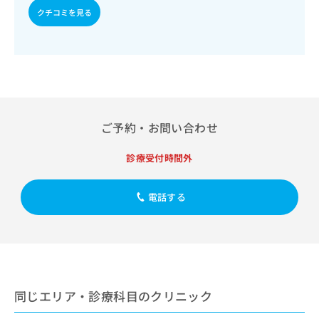
出
稿
クリ
資
クチコミを見る
稿
ニッ
の
料
クナ
の
お
の
ビサ
お
問
ご
イト
問
い
請
への
い
合
お問
求
合
合せ
わ
は
フォ
わ
せ
こ
ーム
せ
は
ち
ご予約・お問い合わせ
とな
は
こ
ら
りま
こ
ち
す。
診療受付時間外
ち
ら
クリ
無
ら
ニッ
料
クの
資
電話する
情
予
料
報
約・
の
症状
拡
のご
ご
充
相談
請
の
など
求
お
はで
は
申
きま
同じエリア・診療科目のクリニック
こ
せん
し
ので
ち
込