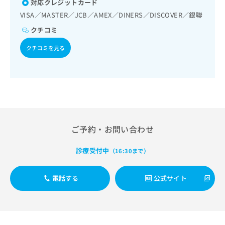
対応クレジットカード
出
稿
クリ
資
稿
ニッ
の
VISA／MASTER／JCB／AMEX／DINERS／DISCOVER／銀聯
料
クナ
の
お
の
ビサ
クチコミ
お
問
ご
イト
問
い
請
への
クチコミを見る
い
合
お問
求
合
合せ
わ
は
フォ
わ
せ
こ
ーム
せ
は
ち
とな
は
こ
ら
りま
こ
ち
す。
ち
ら
クリ
無
ら
ニッ
ご予約・お問い合わせ
料
クの
資
情
予
料
報
約・
診療受付中
（16:30まで）
の
症状
拡
のご
ご
充
相談
請
電話する
公式サイト
の
など
求
お
はで
は
申
きま
こ
せん
し
ので
ち
込