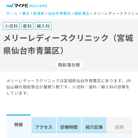
一
般
ホーム
東北
宮城県
仙台市青葉区
陸前落合
メリーレディースクリニッ
ユ
小児科
産科
婦人科
ー
ザ
メリーレディースクリニック（宮城
ー
県仙台市青葉区）
の
方
は
陸前落合駅
こ
ち
メリーレディースクリニックは宮城県仙台市青葉区にあります。JR
ら
仙山線の陸前落合が最寄り駅です。小児科／産科／婦人科の診察を
しています。
医
マ
療
イ
関
ナ
係
ビ
者
ク
特徴
アクセス
診療時間
紹介記事
医師
の
リ
方
ニ