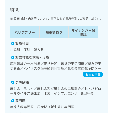
ッ
は
ク
こ
特徴
ナ
ち
ビ
診療時間・内容等について、事前に必ず医療機関にご確認ください。
ら
に
関
マイナンバー保
広
バリアフリー
駐車場あり
す
広
険証
告
る
告
代
お
診療科目
出
理
問
稿
小児科 産科 婦人科
店
い
の
対応可能な疾患・治療
合
の
お
わ
産科領域の一次診療／正常分娩／選択帝王切開術／緊急帝王
方
問
せ
切開術／ハイリスク妊産婦共同管理／乳腺炎重症化予防ケ
い
は
ア・指導／婦人科領域の一次診療／更年期障害治療／乳幼児
は
合
もっと見る
こ
の育児相談／硬膜外麻酔／脊椎麻酔／硬膜外ブロックにおけ
こ
わ
ち
予防接種
る麻酔剤の持続注入／漢方薬の処方
ち
せ
ら
ら
麻しん／風しん／麻しん及び風しんの二種混合／ヒトパピロ
は
ーマウイルス感染症／水痘／インフルエンザ／B型肝炎
こ
こち
ち
広
専門医
らは
広
ら
告
マイ
産婦人科専門医／周産期（新生児）専門医
告
出
ナビ