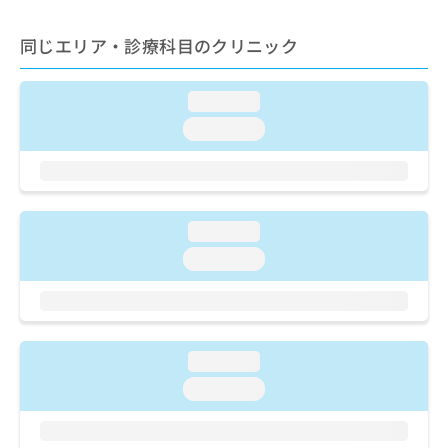
ご了
ら
み
承く
は
ださ
同じエリア・診療科目のクリニック
こ
無
い。
ち
料
ら
情
loading...
報
loading...
拡
掲
充
載
の
情
お
報
申
の
loading...
し
修
込
正
loading...
み
は
は
こ
こ
ち
ち
ら
ら
loading...
そ
loading...
の
他
の