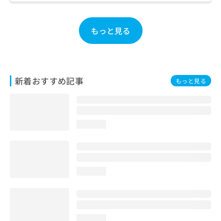
お
問
い
もっと見る
合
わ
せ
は
こ
新着おすすめ記事
もっと見る
ち
ら
loading...
loading...
loading...