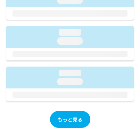
loading...
ご了
ら
み
承く
は
ださ
こ
無
い。
ち
料
ら
情
loading...
報
loading...
拡
掲
充
載
の
情
お
報
申
の
し
loading...
修
込
正
loading...
み
は
は
こ
こ
ち
ち
ら
ら
もっと見る
そ
の
他
の