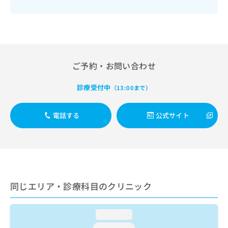
出
稿
クリ
資
稿
ニッ
の
料
クナ
の
お
の
ビサ
お
問
ご
イト
問
い
請
への
い
合
お問
求
合
ご予約・お問い合わせ
合せ
わ
は
フォ
わ
せ
こ
ーム
せ
は
ち
診療受付中
（13:00まで）
とな
は
こ
ら
りま
こ
ち
す。
ち
電話する
公式サイト
ら
クリ
無
ら
ニッ
料
クの
資
情
予
料
報
約・
の
症状
拡
のご
ご
充
相談
請
の
同じエリア・診療科目のクリニック
など
求
お
はで
は
申
きま
こ
せん
し
loading...
ので
ち
込