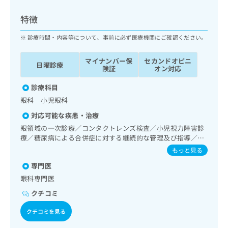
ッ
は
ク
こ
特徴
ナ
ち
ビ
診療時間・内容等について、事前に必ず医療機関にご確認ください。
ら
に
関
マイナンバー保
セカンドオピニ
広
日曜診療
す
広
険証
オン対応
告
る
告
代
お
診療科目
出
理
問
稿
眼科 小児眼科
店
い
の
対応可能な疾患・治療
合
の
お
わ
眼領域の一次診療／コンタクトレンズ検査／小児視力障害診
方
問
せ
療／糖尿病による合併症に対する継続的な管理及び指導／視
い
は
能訓練
は
合
もっと見る
こ
こ
わ
ち
専門医
ち
せ
ら
ら
眼科専門医
は
こ
クチコミ
こち
ち
広
らは
広
ら
クチコミを見る
告
マイ
告
出
ナビ