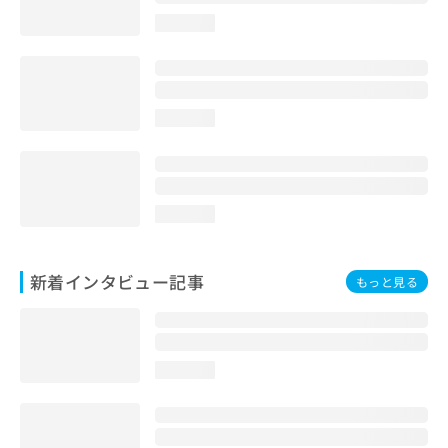
loading...
loading...
loading...
新着インタビュー記事
もっと見る
loading...