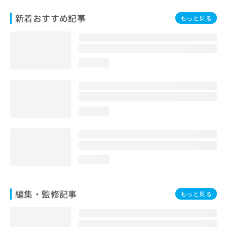
お
新着おすすめ記事
問
もっと見る
い
合
わ
せ
loading...
は
こ
ち
ら
loading...
loading...
編集・監修記事
もっと見る