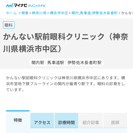
一
般
ホーム
関東
神奈川県
横浜市中区
関内
,
馬車道
,
伊勢佐木長者町
かんな
ユ
眼科
ー
ザ
かんない駅前眼科クリニック（神奈
ー
川県横浜市中区）
の
方
は
関内駅
馬車道駅
伊勢佐木長者町駅
こ
ち
かんない駅前眼科クリニックは神奈川県横浜市中区にあります。横
ら
浜市営地下鉄ブルーラインの関内が最寄り駅です。眼科の診察をし
ています。
医
マ
療
イ
関
ナ
係
ビ
者
ク
特徴
アクセス
診療時間
紹介記事
医師
の
リ
方
ニ