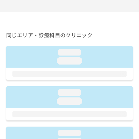
ご了
ら
み
承く
は
ださ
こ
無
い。
ち
料
ら
情
同じエリア・診療科目のクリニック
報
拡
掲
充
載
loading...
の
情
お
報
loading...
申
の
し
修
込
正
み
は
は
こ
loading...
こ
ち
loading...
ち
ら
ら
そ
の
他
loading...
の