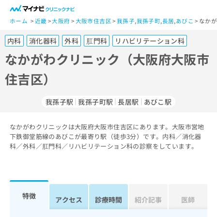
一
般
ホーム
近畿
大阪府
大阪市住吉区
我孫子
,
我孫子町
,
長居
,
あびこ
なかが
ユ
内科
消化器科
外科
肛門科
リハビリテーション科
ー
ザ
なかがわクリニック（大阪府大阪市
ー
住吉区）
の
方
は
我孫子駅
我孫子町駅
長居駅
あびこ駅
こ
ち
なかがわクリニックは大阪府大阪市住吉区にあります。大阪市営地
ら
下鉄御堂筋線のあびこが最寄り駅（徒歩3分）です。内科／消化器
科／外科／肛門科／リハビリテーション科の診察をしています。
医
マ
療
イ
関
ナ
係
ビ
者
ク
特徴
アクセス
診療時間
紹介記事
医師
の
リ
方
ニ