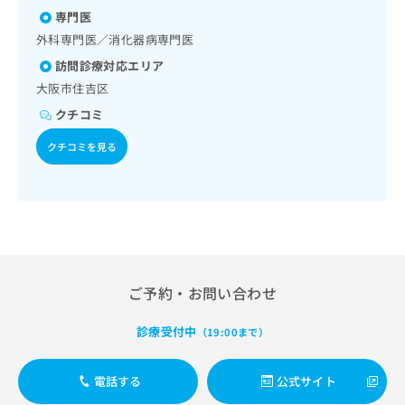
ふくかぜ／B型肝炎
出
稿
クリ
資
専門医
稿
ニッ
の
料
クナ
外科専門医／消化器病専門医
の
お
の
ビサ
お
問
ご
訪問診療対応エリア
イト
問
い
請
への
大阪市住吉区
い
合
お問
求
合
クチコミ
合せ
わ
は
フォ
わ
せ
こ
ーム
クチコミを見る
せ
は
ち
とな
は
こ
ら
りま
こ
ち
す。
ち
ら
クリ
無
ら
ニッ
料
クの
資
情
予
料
報
約・
の
症状
拡
ご予約・お問い合わせ
のご
ご
充
相談
請
の
など
診療受付中
（19:00まで）
求
お
はで
は
申
きま
こ
せん
し
電話する
公式サイト
ので
ち
込