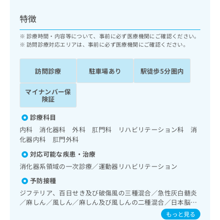
ッ
は
ク
こ
特徴
ナ
ち
ビ
診療時間・内容等について、事前に必ず医療機関にご確認ください。
ら
に
訪問診療対応エリアは、事前に必ず医療機関にご確認ください。
関
広
す
広
告
訪問診療
駐車場あり
駅徒歩5分圏内
る
告
代
お
出
マイナンバー保
理
問
稿
険証
店
い
の
合
の
お
診療科目
わ
方
問
内科 消化器科 外科 肛門科 リハビリテーション科 消
せ
い
は
化器内科 肛門外科
は
合
こ
こ
わ
対応可能な疾患・治療
ち
ち
せ
消化器系領域の一次診療／運動器リハビリテーション
ら
ら
は
予防接種
こ
こち
ジフテリア、百日せき及び破傷風の三種混合／急性灰白髄炎
ち
広
らは
／麻しん／風しん／麻しん及び風しんの二種混合／日本脳炎
広
ら
告
マイ
／破傷風／結核／Hib感染症／水痘／インフルエンザ／おた
告
出
もっと見る
ナビ