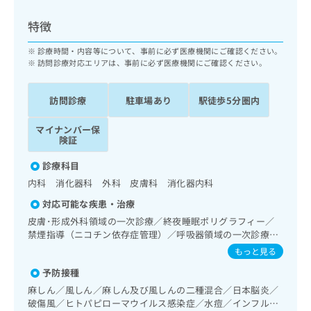
ッ
は
ク
こ
特徴
ナ
ち
ビ
診療時間・内容等について、事前に必ず医療機関にご確認ください。
ら
に
訪問診療対応エリアは、事前に必ず医療機関にご確認ください。
関
広
す
広
告
訪問診療
駐車場あり
駅徒歩5分圏内
る
告
代
お
出
マイナンバー保
理
問
稿
険証
店
い
の
合
の
お
診療科目
わ
方
問
内科 消化器科 外科 皮膚科 消化器内科
せ
い
は
は
合
対応可能な疾患・治療
こ
こ
わ
皮膚･形成外科領域の一次診療／終夜睡眠ポリグラフィー／
ち
ち
せ
禁煙指導（ニコチン依存症管理）／呼吸器領域の一次診療／
ら
ら
は
消化器系領域の一次診療／上部消化管内視鏡検査／下部消化
もっと見る
こ
管内視鏡検査／肝･胆道・膵臓領域の一次診療／循環器系領
こち
予防接種
ち
域の一次診療／ホルター型心電図検査／内分泌･代謝･栄養領
広
らは
広
ら
域の一次診療／漢方薬の処方
告
麻しん／風しん／麻しん及び風しんの二種混合／日本脳炎／
マイ
告
出
破傷風／ヒトパピローマウイルス感染症／水痘／インフルエ
ナビ