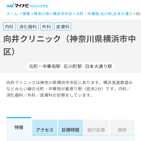
一
般
ホーム
関東
神奈川県
横浜市中区
元町・中華街
,
石川町
,
日本大通り
向
ユ
内科
消化器科
外科
皮膚科
ー
ザ
向井クリニック（神奈川県横浜市中
ー
区）
の
方
は
元町・中華街駅
石川町駅
日本大通り駅
こ
ち
向井クリニックは神奈川県横浜市中区にあります。横浜高速鉄道み
ら
なとみらい線の元町・中華街が最寄り駅（徒歩2分）です。内科／
消化器科／外科／皮膚科の診察をしています。
医
マ
療
イ
関
ナ
係
ビ
者
ク
特徴
アクセス
診療時間
紹介記事
医師
の
リ
方
ニ