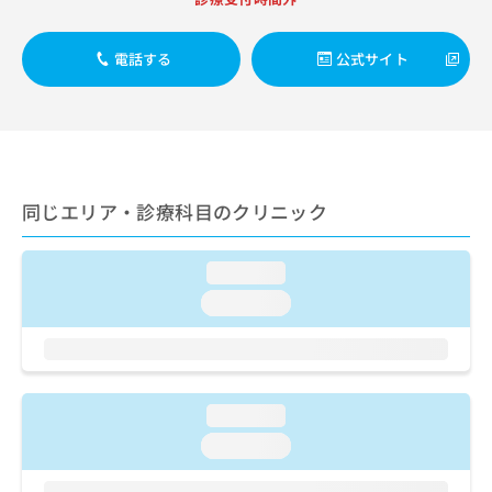
ご了
ら
み
承く
は
ださ
こ
無
い。
電話する
公式サイト
ち
料
ら
情
報
拡
掲
充
載
の
情
同じエリア・診療科目のクリニック
お
報
申
の
し
修
loading...
込
正
み
は
loading...
は
こ
こ
ち
ち
ら
ら
loading...
そ
の
loading...
他
の