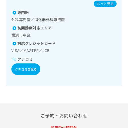
出
ンザ／成人の肺炎球菌感染症／おたふくかぜ／B型肝炎
稿
クリ
資
もっと見る
稿
ニッ
の
料
クナ
専門医
の
お
の
ビサ
お
問
外科専門医／消化器外科専門医
ご
イト
問
い
請
への
訪問診療対応エリア
い
合
お問
求
横浜市中区
合
合せ
わ
は
フォ
わ
せ
こ
対応クレジットカード
ーム
せ
は
ち
VISA／MASTER／JCB
とな
は
こ
ら
りま
こ
クチコミ
ち
す。
ち
ら
クリ
無
クチコミを見る
ら
ニッ
料
クの
資
情
予
料
報
約・
の
症状
拡
のご
ご
充
相談
請
の
など
求
お
はで
は
申
きま
ご予約・お問い合わせ
こ
せん
し
ので
ち
込
診療受付時間外