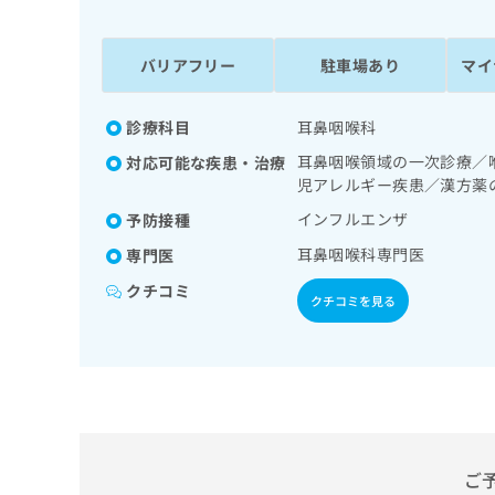
係
ク
者
リ
の
ニ
バリアフリー
駐車場あり
マイ
ッ
方
ク
は
ナ
診療科目
耳鼻咽喉科
こ
ビ
耳鼻咽喉領域の一次診療／
対応可能な疾患・治療
ち
に
児アレルギー疾患／漢方薬
関
ら
す
インフルエンザ
予防接種
る
耳鼻咽喉科専門医
専門医
お
広
広
問
クチコミ
告
告
クチコミを見る
い
出
代
合
稿
わ
理
の
せ
店
お
は
の
問
こ
い
方
ち
合
ら
は
ご
わ
こ