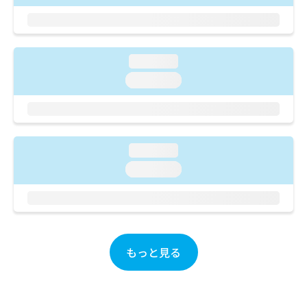
ご了
ら
み
承く
は
ださ
こ
無
い。
ち
料
loading...
ら
情
報
loading...
拡
掲
充
載
の
情
お
報
申
の
loading...
し
修
loading...
込
正
み
は
は
こ
こ
ち
ち
ら
ら
もっと見る
そ
の
他
の