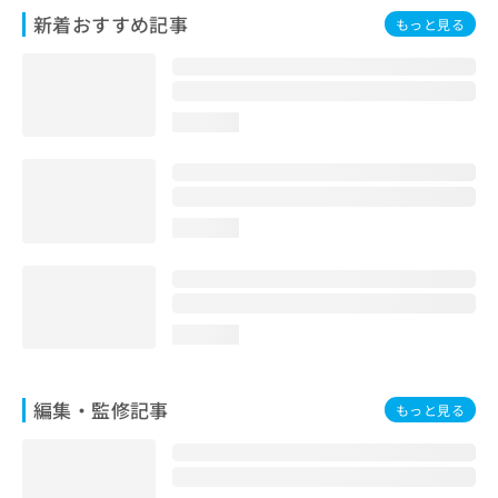
お
新着おすすめ記事
もっと見る
問
い
合
わ
loading...
せ
は
こ
ち
ら
loading...
loading...
編集・監修記事
もっと見る