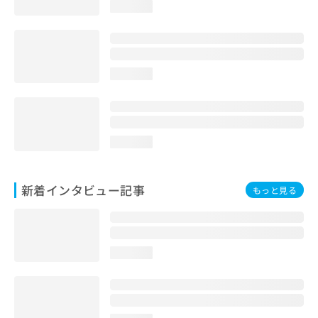
loading...
loading...
loading...
新着インタビュー記事
もっと見る
loading...