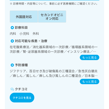
ッ
は
診療時間・内容等について、事前に必ず医療機関にご確認ください。
ク
こ
ナ
ち
セカンドオピニ
外国語対応
ビ
オン対応
ら
に
関
診療科目
広
す
広
内科 小児科 外科
告
る
告
代
対応可能な疾患・治療
お
出
理
問
在宅酸素療法／消化器系領域の一次診療／循環器系領域の一
稿
店
い
次診療／腎･泌尿器系領域の一次診療／インスリン療法／医
の
合
療用麻薬によるがん疼痛治療／漢方薬の処方／在宅における
の
お
もっと見る
看取り
わ
方
問
予防接種
せ
い
は
は
ジフテリア、百日せき及び破傷風の三種混合／急性灰白髄炎
合
こ
こ
／麻しん／風しん／麻しん及び風しんの二種混合／日本脳炎
わ
ち
／破傷風／結核／Hib感染症／小児の肺炎球菌感染症／水痘
ち
せ
もっと見る
ら
／インフルエンザ／成人の肺炎球菌感染症／おたふくかぜ／
ら
は
クチコミ
B型肝炎／髄膜炎菌感染症
こ
こち
ち
広
クチコミを見る
らは
広
ら
告
マイ
告
出
ナビ