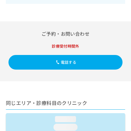
出
稿
クリ
資
稿
ニッ
の
料
クナ
の
お
の
ビサ
お
問
ご
イト
問
い
請
への
い
合
お問
求
ご予約・お問い合わせ
合
合せ
わ
は
フォ
わ
せ
こ
診療受付時間外
ーム
せ
は
ち
とな
は
こ
ら
りま
こ
ち
す。
電話する
ち
ら
クリ
無
ら
ニッ
料
クの
資
情
予
料
報
約・
の
症状
拡
のご
ご
充
同じエリア・診療科目のクリニック
相談
請
の
など
求
お
はで
は
申
きま
loading...
こ
せん
し
ので
ち
loading...
込