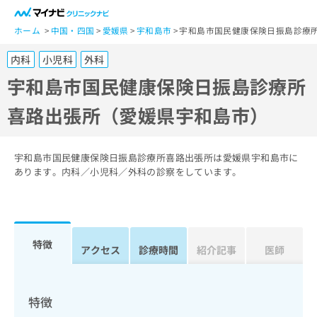
一
般
ホーム
中国・四国
愛媛県
宇和島市
宇和島市国民健康保険日振島診療
ユ
内科
小児科
外科
ー
ザ
宇和島市国民健康保険日振島診療所
ー
喜路出張所（愛媛県宇和島市）
の
方
は
こ
宇和島市国民健康保険日振島診療所喜路出張所は愛媛県宇和島市に
ち
あります。内科／小児科／外科の診察をしています。
ら
医
マ
療
イ
特徴
関
アクセス
診療時間
紹介記事
医師
ナ
係
ビ
者
ク
の
リ
特徴
方
ニ