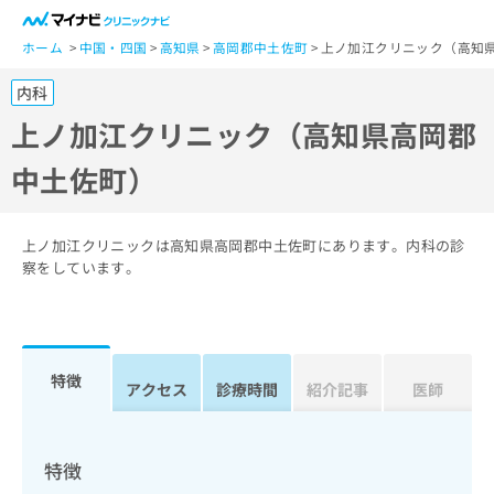
一
般
ホーム
中国・四国
高知県
高岡郡中土佐町
上ノ加江クリニック（高知
ユ
内科
ー
ザ
上ノ加江クリニック（高知県高岡郡
ー
中土佐町）
の
方
は
こ
上ノ加江クリニックは高知県高岡郡中土佐町にあります。内科の診
ち
察をしています。
ら
医
マ
療
イ
特徴
関
アクセス
診療時間
紹介記事
医師
ナ
係
ビ
者
ク
の
リ
特徴
方
ニ