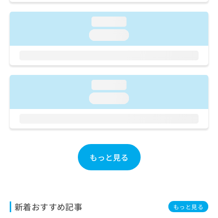
ご了
ら
み
承く
は
ださ
loading...
こ
無
い。
ち
loading...
料
ら
情
報
拡
掲
充
載
の
loading...
情
お
報
loading...
申
の
し
修
込
正
み
は
は
こ
こ
ち
もっと見る
ち
ら
ら
そ
の
他
新着おすすめ記事
もっと見る
の