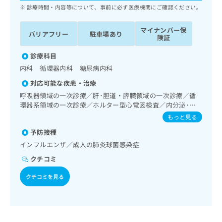
ッ
は
診療時間・内容等について、事前に必ず医療機関にご確認ください。
ク
こ
ナ
ち
マイナンバー保
バリアフリー
駐車場あり
ビ
険証
ら
に
関
診療科目
広
す
広
内科 循環器内科 糖尿病内科
告
る
告
代
対応可能な疾患・治療
お
出
理
問
呼吸器領域の一次診療／肝･胆道・膵臓領域の一次診療／循
稿
店
い
環器系領域の一次診療／ホルター型心電図検査／内分泌･代
の
合
謝･栄養領域の一次診療
の
お
もっと見る
わ
方
問
予防接種
せ
い
は
は
インフルエンザ／成人の肺炎球菌感染症
合
こ
こ
わ
ち
クチコミ
ち
せ
ら
ら
は
クチコミを見る
こ
こち
ち
広
らは
広
ら
告
マイ
告
出
ナビ