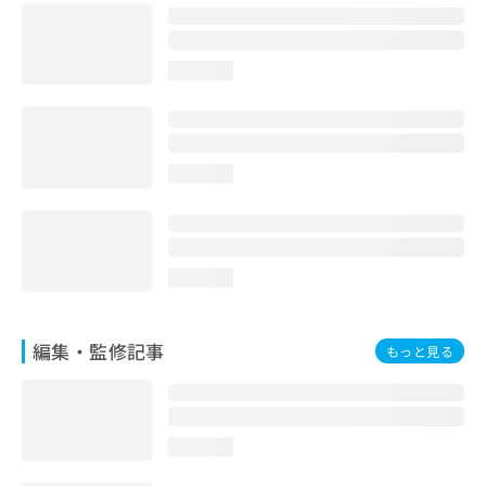
お
問
い
loading...
合
わ
せ
は
こ
loading...
ち
ら
loading...
編集・監修記事
もっと見る
loading...