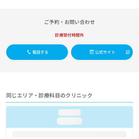
出
稿
クリ
資
稿
ニッ
の
料
クナ
の
お
の
ビサ
お
ご予約・お問い合わせ
問
ご
イト
問
い
請
への
い
合
お問
求
診療受付時間外
合
合せ
わ
は
フォ
わ
せ
こ
ーム
せ
電話する
公式サイト
は
ち
とな
は
こ
ら
りま
こ
ち
す。
ち
ら
クリ
無
ら
ニッ
料
クの
資
情
予
料
報
約・
同じエリア・診療科目のクリニック
の
症状
拡
のご
ご
充
相談
請
の
loading...
など
求
お
はで
loading...
は
申
きま
こ
せん
し
ので
ち
込