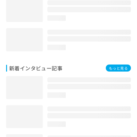
loading...
loading...
新着インタビュー記事
もっと見る
loading...
loading...