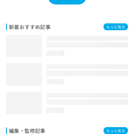
お
問
い
合
新着おすすめ記事
もっと見る
わ
せ
は
こ
ち
loading...
ら
loading...
loading...
編集・監修記事
もっと見る