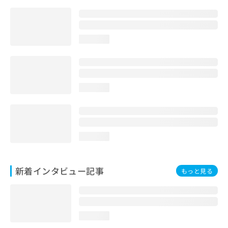
loading...
loading...
loading...
新着インタビュー記事
もっと見る
loading...