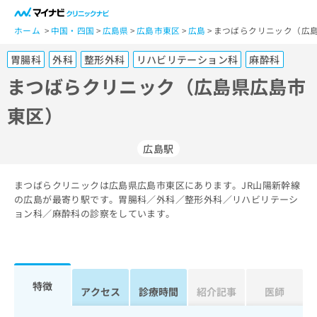
一
般
ホーム
中国・四国
広島県
広島市東区
広島
まつばらクリニック（広島
ユ
胃腸科
外科
整形外科
リハビリテーション科
麻酔科
ー
ザ
まつばらクリニック（広島県広島市
ー
東区）
の
方
は
広島駅
こ
ち
まつばらクリニックは広島県広島市東区にあります。JR山陽新幹線
ら
の広島が最寄り駅です。胃腸科／外科／整形外科／リハビリテーシ
ョン科／麻酔科の診察をしています。
医
マ
療
イ
関
ナ
係
ビ
者
ク
特徴
アクセス
診療時間
紹介記事
医師
の
リ
方
ニ