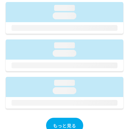
ご了
ら
み
承く
loading...
は
ださ
こ
無
い。
loading...
ち
料
ら
情
報
拡
掲
充
載
loading...
の
情
loading...
お
報
申
の
し
修
込
正
み
は
loading...
は
こ
こ
loading...
ち
ち
ら
ら
そ
の
他
もっと見る
の