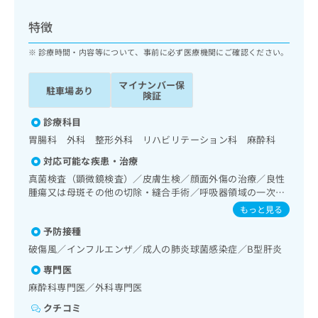
ッ
は
ク
こ
特徴
ナ
ち
ビ
診療時間・内容等について、事前に必ず医療機関にご確認ください。
ら
に
関
マイナンバー保
広
駐車場あり
す
広
険証
告
る
告
代
お
診療科目
出
理
問
稿
胃腸科 外科 整形外科 リハビリテーション科 麻酔科
店
い
の
対応可能な疾患・治療
合
の
お
わ
真菌検査（顕微鏡検査）／皮膚生検／顔面外傷の治療／良性
方
問
せ
腫瘍又は母斑その他の切除・縫合手術／呼吸器領域の一次診
い
は
療／消化器系領域の一次診療／上部消化管内視鏡検査／肝･
は
合
もっと見る
こ
胆道・膵臓領域の一次診療／循環器系領域の一次診療／ホル
こ
わ
ち
予防接種
ター型心電図検査／内分泌･代謝･栄養領域の一次診療／イン
ち
せ
ら
スリン療法／糖尿病患者教育（食事療法、運動療法、自己血
ら
破傷風／インフルエンザ／成人の肺炎球菌感染症／B型肝炎
は
糖測定）／筋・骨格系及び外傷領域の一次診療／神経ブロッ
こ
専門医
ク／医療用麻薬によるがん疼痛治療
こち
ち
広
麻酔科専門医／外科専門医
らは
広
ら
告
マイ
告
クチコミ
出
ナビ