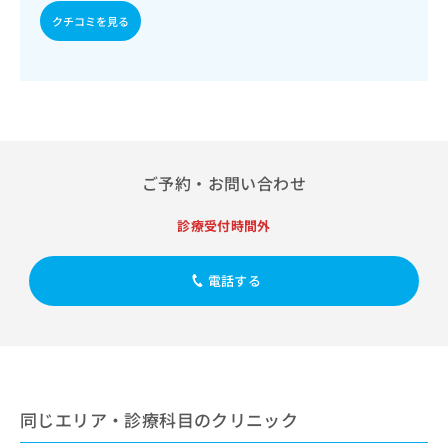
出
稿
クリ
資
クチコミを見る
稿
ニッ
の
料
クナ
の
お
の
ビサ
お
問
ご
イト
問
い
請
への
い
合
お問
求
合
合せ
わ
は
フォ
わ
せ
こ
ーム
せ
は
ち
とな
ご予約・お問い合わせ
は
こ
ら
りま
こ
ち
す。
ち
診療受付時間外
ら
クリ
無
ら
ニッ
料
クの
資
情
予
電話する
料
報
約・
の
症状
拡
のご
ご
充
相談
請
の
など
求
お
はで
は
申
きま
こ
同じエリア・診療科目のクリニック
せん
し
ので
ち
込