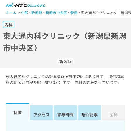
一
般
ホーム
中部
新潟県
新潟市中央区
新潟
東大通内科クリニック（新潟県
ユ
内科
ー
ザ
東大通内科クリニック（新潟県新潟
ー
市中央区）
の
方
は
新潟駅
こ
ち
東大通内科クリニックは新潟県新潟市中央区にあります。JR信越本
ら
線の新潟が最寄り駅（徒歩3分）です。内科の診察をしています。
医
マ
療
イ
関
ナ
係
ビ
特徴
アクセス
診療時間
紹介記事
医師
者
ク
の
リ
方
ニ