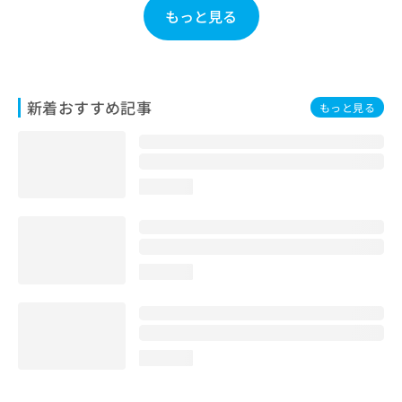
お
もっと見る
問
い
合
わ
せ
新着おすすめ記事
もっと見る
は
こ
ち
ら
loading...
loading...
loading...