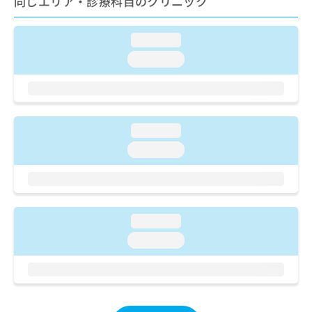
同じエリア・診療科目のクリニック
ご了
ら
み
承く
は
ださ
こ
無
い。
loading...
ち
料
loading...
ら
情
報
拡
掲
充
載
の
情
loading...
お
報
申
loading...
の
し
修
込
正
み
は
は
こ
こ
ち
loading...
ち
ら
loading...
ら
そ
の
他
の