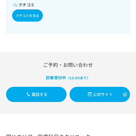
出
稿
クリ
資
クチコミ
稿
ニッ
の
料
クナ
の
お
の
クチコミを見る
ビサ
お
問
ご
イト
問
い
請
への
い
合
お問
求
合
合せ
わ
は
フォ
わ
せ
こ
ーム
せ
は
ち
とな
は
こ
ら
りま
こ
ち
ご予約・お問い合わせ
す。
ち
ら
クリ
無
ら
ニッ
診療受付中
料
（13:00まで）
クの
資
情
予
料
報
約・
電話する
公式サイト
の
症状
拡
のご
ご
充
相談
請
の
など
求
お
はで
は
申
きま
こ
せん
し
ので
ち
込