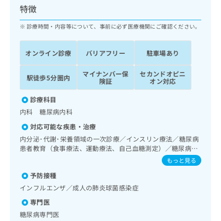
ッ
は
特徴
ク
こ
ナ
診療時間・内容等について、事前に必ず医療機関にご確認ください。
ち
ビ
ら
に
オンライン診療
バリアフリー
駐車場あり
関
広
す
広
告
マイナンバー保
セカンドオピニ
る
告
駅徒歩5分圏内
険証
オン対応
代
お
出
理
問
稿
診療科目
店
い
の
内科 糖尿病内科
合
の
お
わ
方
問
対応可能な疾患・治療
せ
い
は
内分泌･代謝･栄養領域の一次診療／インスリン療法／糖尿病
は
合
こ
患者教育（食事療法、運動療法、自己血糖測定）／糖尿病に
こ
わ
ち
よる合併症に対する継続的な管理及び指導
もっと見る
ち
せ
ら
ら
は
予防接種
こ
インフルエンザ／成人の肺炎球菌感染症
こち
ち
広
らは
専門医
広
ら
告
マイ
告
糖尿病専門医
出
ナビ