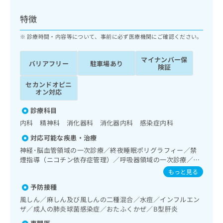
ッ
は
ク
こ
特徴
ナ
ち
ビ
診療時間・内容等について、事前に必ず医療機関にご確認ください。
ら
に
関
マイナンバー保
広
バリアフリー
駐車場あり
す
広
険証
告
る
告
代
セカンドオピニ
お
出
オン対応
理
問
稿
店
い
の
診療科目
合
の
お
内科 精神科 消化器科 消化器内科 感染症内科
わ
方
問
せ
い
は
対応可能な疾患・治療
は
合
こ
神経･脳血管領域の一次診療／終夜睡眠ポリグラフィー／禁
こ
わ
ち
煙指導（ニコチン依存症管理）／呼吸器領域の一次診療／在
ち
せ
宅持続陽圧呼吸療法（睡眠時無呼吸症候群治療）／在宅酸素
ら
もっと見る
ら
は
療法／消化器系領域の一次診療／肝･胆道・膵臓領域の一次
こ
予防接種
診療／循環器系領域の一次診療／腎･泌尿器系領域の一次診
こち
ち
広
療／内分泌･代謝･栄養領域の一次診療／内分泌機能検査／イ
風しん／麻しん及び風しんの二種混合／水痘／インフルエン
らは
広
ら
ンスリン療法／糖尿病患者教育（食事療法、運動療法、自己
告
ザ／成人の肺炎球菌感染症／おたふくかぜ／B型肝炎
マイ
告
血糖測定）／糖尿病による合併症に対する継続的な管理及び
出
ナビ