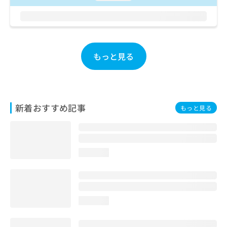
お
問
い
合
わ
もっと見る
せ
は
こ
ち
ら
新着おすすめ記事
もっと見る
loading...
loading...