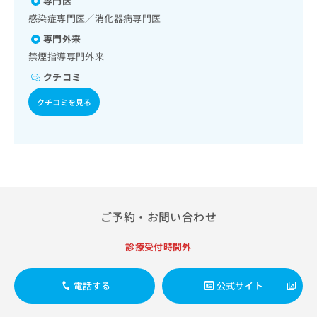
専門医
出
指導／血液・免疫系領域の一次診療／医療用麻薬によるがん
稿
クリ
資
疼痛治療／CT撮影／歯科領域の一次診療／障害者の歯科治療
稿
ニッ
感染症専門医／消化器病専門医
の
料
クナ
／埋伏歯抜歯／顎関節症治療／漢方薬の処方
の
お
の
専門外来
ビサ
お
問
ご
イト
禁煙指導専門外来
問
い
請
への
い
合
クチコミ
お問
求
合
合せ
わ
は
フォ
クチコミを見る
わ
せ
こ
ーム
せ
は
ち
とな
は
こ
ら
りま
こ
ち
す。
ち
ら
クリ
無
ら
ニッ
料
クの
資
情
予
料
報
約・
ご予約・お問い合わせ
の
症状
拡
のご
ご
充
相談
診療受付時間外
請
の
など
求
お
はで
は
申
きま
電話する
公式サイト
こ
せん
し
ので
ち
込