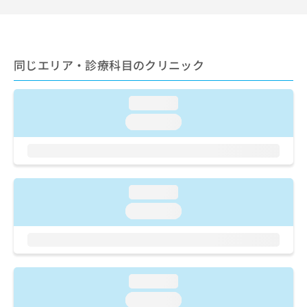
ご了
ら
み
承く
は
ださ
こ
無
い。
ち
料
ら
同じエリア・診療科目のクリニック
情
報
拡
掲
loading...
充
載
の
情
loading...
お
報
申
の
し
修
込
正
み
は
loading...
は
こ
loading...
こ
ち
ち
ら
ら
そ
の
loading...
他
loading...
の