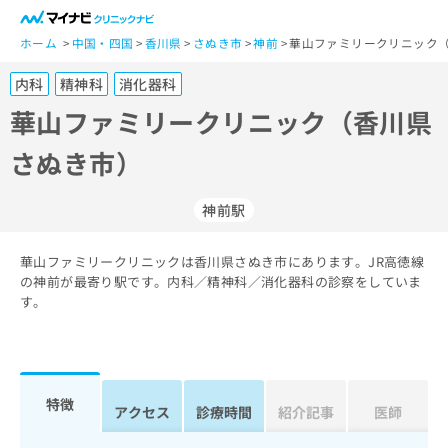
一
般
ホーム
中国・四国
香川県
さぬき市
神前
華山ファミリークリニック（
ユ
内科
精神科
消化器科
ー
ザ
華山ファミリークリニック（香川県
ー
さぬき市）
の
方
は
神前駅
こ
ち
華山ファミリークリニックは香川県さぬき市にあります。JR高徳線
ら
の神前が最寄り駅です。内科／精神科／消化器科の診察をしていま
す。
医
マ
療
イ
関
ナ
係
ビ
者
ク
特徴
アクセス
診療時間
紹介記事
医師
の
リ
方
ニ