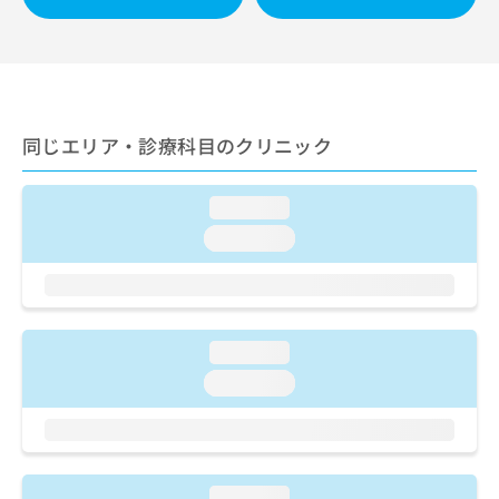
ご了
ら
み
承く
は
ださ
こ
無
い。
ち
料
ら
情
報
同じエリア・診療科目のクリニック
拡
掲
充
載
の
情
loading...
お
報
申
loading...
の
し
修
込
正
み
は
は
こ
こ
ち
loading...
ち
ら
loading...
ら
そ
の
他
の
loading...