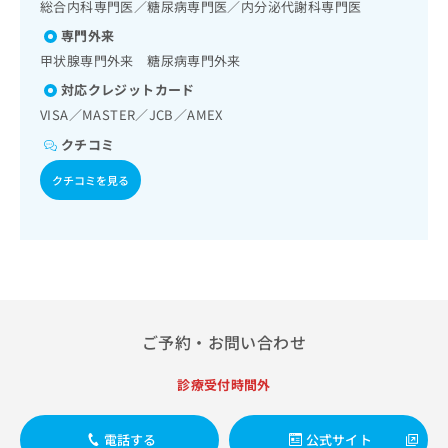
出
総合内科専門医／糖尿病専門医／内分泌代謝科専門医
稿
クリ
資
稿
ニッ
の
料
専門外来
クナ
の
お
の
ビサ
甲状腺専門外来 糖尿病専門外来
お
問
ご
イト
問
い
対応クレジットカード
請
への
い
合
お問
求
VISA／MASTER／JCB／AMEX
合
合せ
わ
は
フォ
クチコミ
わ
せ
こ
ーム
せ
は
ち
とな
クチコミを見る
は
こ
ら
りま
こ
ち
す。
ち
ら
クリ
無
ら
ニッ
料
クの
資
情
予
料
報
約・
の
症状
拡
のご
ご
充
ご予約・お問い合わせ
相談
請
の
など
求
お
はで
診療受付時間外
は
申
きま
こ
せん
し
ので
ち
込
電話する
公式サイト