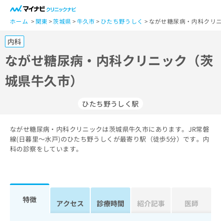
一
般
ホーム
関東
茨城県
牛久市
ひたち野うしく
ながせ糖尿病・内科クリニ
ユ
内科
ー
ザ
ながせ糖尿病・内科クリニック（茨
ー
城県牛久市）
の
方
は
ひたち野うしく駅
こ
ち
ながせ糖尿病・内科クリニックは茨城県牛久市にあります。JR常磐
ら
線(日暮里～水戸)のひたち野うしくが最寄り駅（徒歩5分）です。内
科の診察をしています。
医
マ
療
イ
関
ナ
係
ビ
者
ク
特徴
アクセス
診療時間
紹介記事
医師
の
リ
方
ニ