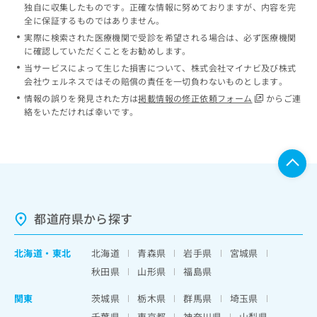
独自に収集したものです。正確な情報に努めておりますが、内容を完
全に保証するものではありません。
実際に検索された医療機関で受診を希望される場合は、必ず医療機関
に確認していただくことをお勧めします。
当サービスによって生じた損害について、株式会社マイナビ及び株式
会社ウェルネスではその賠償の責任を一切負わないものとします。
情報の誤りを発見された方は
掲載情報の修正依頼フォーム
からご連
絡をいただければ幸いです。
都道府県から探す
北海道
・
東北
北海道
青森県
岩手県
宮城県
秋田県
山形県
福島県
関東
茨城県
栃木県
群馬県
埼玉県
千葉県
東京都
神奈川県
山梨県