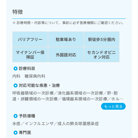
ッ
は
ク
こ
特徴
ナ
ち
ビ
診療時間・内容等について、事前に必ず医療機関にご確認ください。
ら
に
関
広
バリアフリー
駐車場あり
駅徒歩5分圏内
す
広
告
る
告
代
マイナンバー保
セカンドオピニ
お
出
外国語対応
険証
オン対応
理
問
稿
店
い
の
診療科目
合
の
お
内科 糖尿病内科
わ
方
問
せ
い
は
対応可能な疾患・治療
は
合
こ
呼吸器領域の一次診療／消化器系領域の一次診療／肝･胆
こ
わ
ち
道・膵臓領域の一次診療／循環器系領域の一次診療／ホルタ
ち
せ
ー型心電図検査／腎･泌尿器系領域の一次診療／内分泌･代
ら
もっと見る
ら
は
謝･栄養領域の一次診療／インスリン療法／糖尿病患者教育
こ
予防接種
（食事療法、運動療法、自己血糖測定）／糖尿病による合併
こち
ち
広
症に対する継続的な管理及び指導／血液・免疫系領域の一次
水痘／インフルエンザ／成人の肺炎球菌感染症
らは
広
ら
診療／漢方薬の処方
告
マイ
専門医
告
出
ナビ