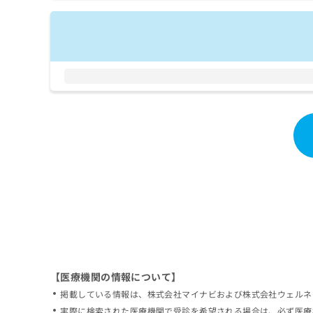
拡
資
きま
充
料
せん
の
ので
の
ご了
お
ご
承く
申
請
ださ
し
求
い。
込
は
み
こ
は
ち
こ
ら
ち
ら
無
料
掲
情
載
報
情
拡
報
充
の
の
修
お
【医療機関の情報について】
正
申
掲載している情報は、株式会社マイナビおよび株式会社ウェルネ
は
し
こ
実際に検索された医療機関で受診を希望される場合は、必ず医療
込