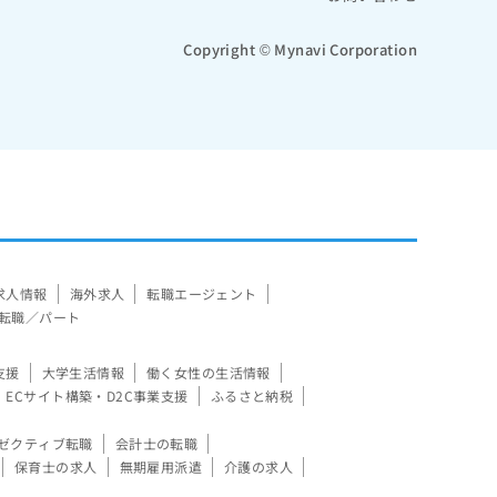
Copyright © Mynavi Corporation
求人情報
海外求人
転職エージェント
転職／パート
支援
大学生活情報
働く女性の生活情報
ECサイト構築・D2C事業支援
ふるさと納税
ゼクティブ転職
会計士の転職
保育士の求人
無期雇用派遣
介護の求人