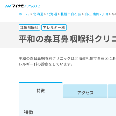
一
ホーム
北海道
北海道
札幌市白石区
白石
,
南郷7丁目
平
般
ユ
耳鼻咽喉科
アレルギー科
ー
ザ
平和の森耳鼻咽喉科クリ
ー
の
方
平和の森耳鼻咽喉科クリニックは北海道札幌市白石区にあ
は
レルギー科の診察をしています。
こ
ち
ら
特徴
アクセス
医
マ
療
イ
ナ
関
特徴
ビ