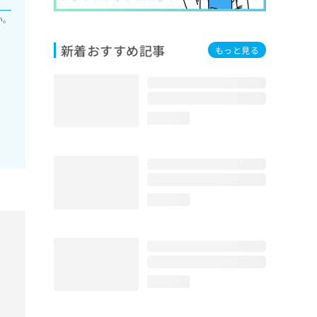
い。
新着おすすめ記事
もっと見る
loading...
loading...
loading...