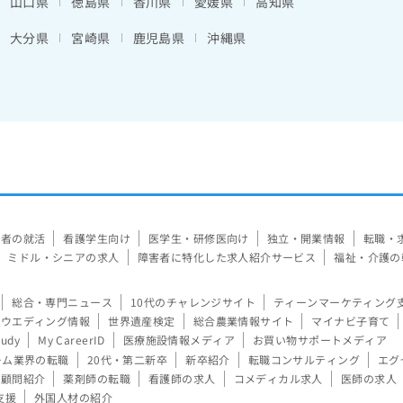
山口県
徳島県
香川県
愛媛県
高知県
大分県
宮崎県
鹿児島県
沖縄県
験者の就活
看護学生向け
医学生・研修医向け
独立・開業情報
転職・
ミドル・シニアの求人
障害者に特化した求人紹介サービス
福祉・介護の
総合・専門ニュース
10代のチャレンジサイト
ティーンマーケティング
ウエディング情報
世界遺産検定
総合農業情報サイト
マイナビ子育て
tudy
My CareerID
医療施設情報メディア
お買い物サポートメディア
ーム業界の転職
20代・第二新卒
新卒紹介
転職コンサルティング
エグ
顧問紹介
薬剤師の転職
看護師の求人
コメディカル求人
医師の求人
支援
外国人材の紹介