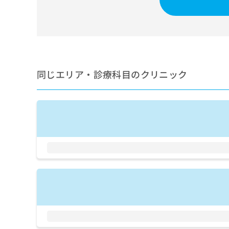
せ
こち
ち
らは
は
マイ
こ
ら
ナビ
ち
クリ
ら
ニッ
クナ
広
ビサ
広
資
イト
同じエリア・診療科目のクリニック
告
告
への
料
出
出
お問
の
稿
合せ
稿
ご
の
フォ
の
請
お
ーム
お
求
問
とな
問
りま
は
い
い
す。
こ
合
合
クリ
ち
わ
ニッ
わ
ら
せ
クの
せ
は
予
は
約・
こ
こ
無
症状
ち
ち
のご
料
ら
相談
ら
情
など
報
はで