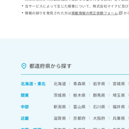
ち
み
当サービスによって生じた損害について、株式会社マイナビ及び
ら
は
情報の誤りを発見された方は
掲載情報の修正依頼フォーム
か
こ
ち
そ
ら
の
他
の
お
問
い
都道府県から探す
合
わ
せ
北海道
・
東北
北海道
青森県
岩手県
宮城県
は
こ
関東
茨城県
栃木県
群馬県
埼玉県
ち
ら
中部
新潟県
富山県
石川県
福井県
近畿
滋賀県
京都府
大阪府
兵庫県