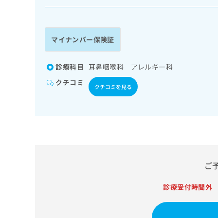
係
ク
者
リ
の
ニ
ッ
方
マイナンバー保険証
ク
は
ナ
こ
ビ
診療科目
耳鼻咽喉科 アレルギー科
ち
に
クチコミ
関
ら
クチコミを見る
す
る
お
広
広
問
告
告
い
出
代
合
稿
わ
理
の
せ
ご
店
お
は
の
問
こ
診療受付時間外
い
方
ち
合
ら
は
わ
こ