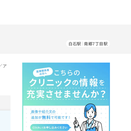
白石駅
南郷7丁目駅
／ア