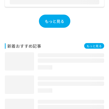
お
問
い
合
もっと見る
わ
せ
は
こ
ち
新着おすすめ記事
もっと見る
ら
loading...
loading...