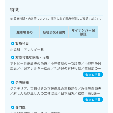
ッ
は
ク
こ
特徴
ナ
ち
ビ
診療時間・内容等について、事前に必ず医療機関にご確認ください。
ら
に
関
マイナンバー保
広
駐車場あり
駅徒歩5分圏内
す
広
険証
告
る
告
代
お
診療科目
出
理
問
稿
小児科 アレルギー科
店
い
の
対応可能な疾患・治療
合
の
お
わ
アトピー性皮膚炎の治療／小児領域の一次診療／小児呼吸器
方
問
せ
疾患／小児アレルギー疾患／乳幼児の育児相談／夜尿症の治
い
は
療
は
合
もっと見る
こ
こ
わ
ち
予防接種
ち
せ
ら
ら
ジフテリア、百日せき及び破傷風の三種混合／急性灰白髄炎
は
／麻しん及び風しんの二種混合／日本脳炎／結核／Hib感染
こ
こち
症／小児の肺炎球菌感染症／ヒトパピローマウイルス感染症
ち
もっと見る
広
らは
／水痘／インフルエンザ／おたふくかぜ／B型肝炎／ロタウ
広
ら
告
マイ
専門医
イルス感染症
告
出
ナビ