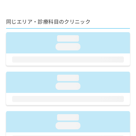
ご了
ら
み
承く
は
ださ
こ
無
い。
同じエリア・診療科目のクリニック
ち
料
ら
情
報
loading...
拡
掲
充
loading...
載
の
情
お
報
申
の
し
修
込
正
loading...
み
は
loading...
は
こ
こ
ち
ち
ら
ら
そ
loading...
の
loading...
他
の