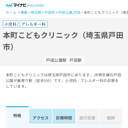
一
般
ホーム
関東
埼玉県
戸田市
戸田公園
,
戸田
本町こどもクリニック（埼
ユ
小児科
アレルギー科
ー
ザ
本町こどもクリニック（埼玉県戸田
ー
市）
の
方
は
戸田公園駅
戸田駅
こ
ち
本町こどもクリニックは埼玉県戸田市にあります。JR埼京線の戸田
ら
公園が最寄り駅（徒歩5分）です。小児科／アレルギー科の診察を
しています。
医
マ
療
イ
関
ナ
係
ビ
者
ク
特徴
アクセス
診療時間
紹介記事
医師
の
リ
方
ニ