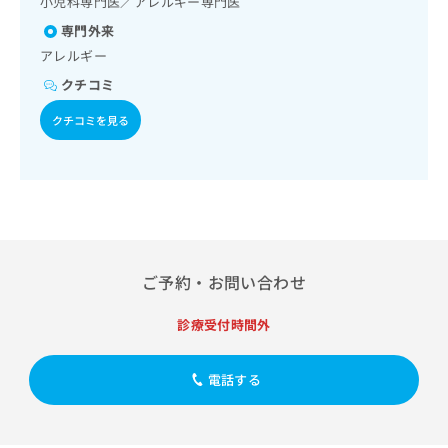
小児科専門医／アレルギー専門医
出
稿
クリ
資
稿
ニッ
の
専門外来
料
クナ
の
お
の
アレルギー
ビサ
お
問
ご
イト
クチコミ
問
い
請
への
い
合
お問
求
クチコミを見る
合
合せ
わ
は
フォ
わ
せ
こ
ーム
せ
は
ち
とな
は
こ
ら
りま
こ
ち
す。
ち
ら
クリ
無
ら
ニッ
料
クの
資
情
ご予約・お問い合わせ
予
料
報
約・
の
症状
拡
診療受付時間外
のご
ご
充
相談
請
の
など
求
お
電話する
はで
は
申
きま
こ
せん
し
ので
ち
込