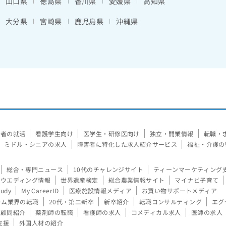
山口県
徳島県
香川県
愛媛県
高知県
大分県
宮崎県
鹿児島県
沖縄県
験者の就活
看護学生向け
医学生・研修医向け
独立・開業情報
転職・
ミドル・シニアの求人
障害者に特化した求人紹介サービス
福祉・介護の
総合・専門ニュース
10代のチャレンジサイト
ティーンマーケティング
ウエディング情報
世界遺産検定
総合農業情報サイト
マイナビ子育て
tudy
My CareerID
医療施設情報メディア
お買い物サポートメディア
ーム業界の転職
20代・第二新卒
新卒紹介
転職コンサルティング
エグ
顧問紹介
薬剤師の転職
看護師の求人
コメディカル求人
医師の求人
支援
外国人材の紹介