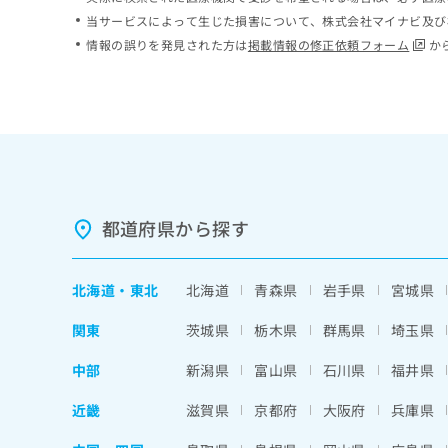
ち
み
当サービスによって生じた損害について、株式会社マイナビ及び
ら
は
情報の誤りを発見された方は
掲載情報の修正依頼フォーム
か
こ
ち
そ
ら
の
他
の
お
問
い
都道府県から探す
合
わ
せ
北海道
・
東北
北海道
青森県
岩手県
宮城県
は
こ
関東
茨城県
栃木県
群馬県
埼玉県
ち
ら
中部
新潟県
富山県
石川県
福井県
近畿
滋賀県
京都府
大阪府
兵庫県