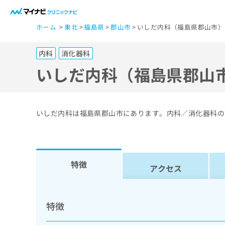
一
ホーム
東北
福島県
郡山市
いしだ内科（福島県郡山市）
般
ユ
内科
消化器科
ー
ザ
いしだ内科（福島県郡山
ー
の
方
いしだ内科は福島県郡山市にあります。内科／消化器科の
は
こ
ち
ら
特徴
アクセス
医
マ
療
イ
特徴
ナ
関
ビ