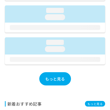
ご了
ら
み
承く
は
ださ
loading...
こ
無
い。
ち
loading...
料
ら
情
報
拡
掲
充
載
loading...
の
情
お
報
loading...
申
の
し
修
込
正
み
は
は
こ
こ
ち
もっと見る
ち
ら
ら
そ
の
新着おすすめ記事
他
もっと見る
の