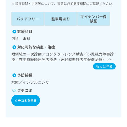
ッ
は
診療時間・内容等について、事前に必ず医療機関にご確認ください。
ク
こ
ナ
ち
マイナンバー保
バリアフリー
駐車場あり
ビ
険証
ら
に
関
診療科目
広
す
広
内科 眼科
告
る
告
代
対応可能な疾患・治療
お
出
理
問
眼領域の一次診療／コンタクトレンズ検査／小児視力障害診
稿
店
療／在宅持続陽圧呼吸療法（睡眠時無呼吸症候群治療）／消
い
の
化器系領域の一次診療／上部消化管内視鏡検査／下部消化管
合
の
お
もっと見る
内視鏡検査／肝･胆道・膵臓領域の一次診療／循環器系領域
わ
方
問
予防接種
の一次診療／ホルター型心電図検査／腎･泌尿器系領域の一
せ
い
は
次診療
水痘／インフルエンザ
は
合
こ
こ
わ
クチコミ
ち
ち
せ
ら
ら
は
クチコミを見る
こ
こち
ち
広
らは
広
ら
告
マイ
告
出
ナビ