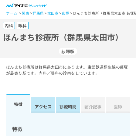
一
般
ホーム
関東
群馬県
太田市
藪塚
ほんまち診療所（群馬県太田市 藪塚
ユ
内科
眼科
ー
ザ
ほんまち診療所（群馬県太田市）
ー
の
藪塚駅
方
は
こ
ほんまち診療所は群馬県太田市にあります。東武鉄道桐生線の藪塚
が最寄り駅です。内科／眼科の診察をしています。
ち
ら
医
マ
療
イ
特徴
アクセス
診療時間
紹介記事
医師
関
ナ
係
ビ
者
ク
の
リ
特徴
方
ニ