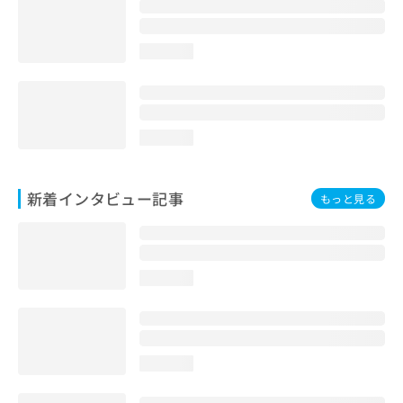
loading...
loading...
新着インタビュー記事
もっと見る
loading...
loading...