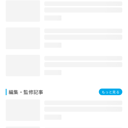
お
問
い
loading...
合
わ
せ
は
こ
loading...
ち
ら
loading...
編集・監修記事
もっと見る
loading...