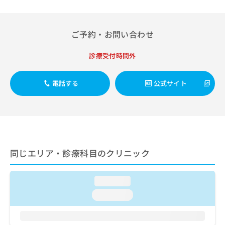
出
稿
クリ
資
稿
ニッ
の
料
クナ
の
お
の
ビサ
お
ご予約・お問い合わせ
問
ご
イト
問
い
請
への
い
合
お問
診療受付時間外
求
合
合せ
わ
は
フォ
わ
せ
こ
ーム
せ
電話する
公式サイト
は
ち
とな
は
こ
ら
りま
こ
ち
す。
ち
ら
クリ
無
ら
ニッ
料
クの
資
情
予
料
報
約・
同じエリア・診療科目のクリニック
の
症状
拡
のご
ご
充
相談
請
の
loading...
など
求
お
はで
loading...
は
申
きま
こ
せん
し
ので
ち
込