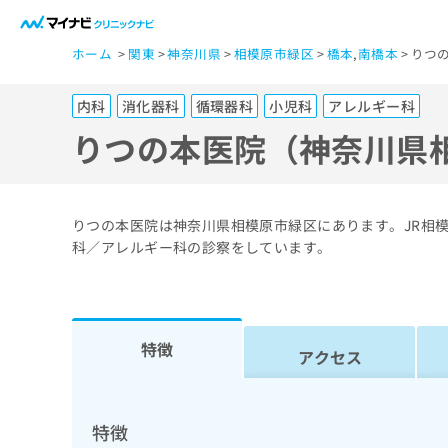
一
ホーム
関東
神奈川県
相模原市緑区
橋本
,
南橋本
りつ
般
ユ
内科
消化器科
循環器科
小児科
アレルギー科
ー
ザ
りつの本医院（神奈川県
ー
の
方
りつの本医院は神奈川県相模原市緑区にあります。JR相
は
科／アレルギー科の診察をしています。
こ
ち
ら
特徴
アクセス
医
マ
療
イ
ナ
関
特徴
ビ