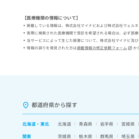
ち
み
ら
は
【医療機関の情報について】
こ
ち
掲載している情報は、株式会社マイナビおよび株式会社ウェルネ
そ
ら
実際に検索された医療機関で受診を希望される場合は、必ず医療
の
当サービスによって生じた損害について、株式会社マイナビ及び
他
の
情報の誤りを発見された方は
掲載情報の修正依頼フォーム
か
お
問
い
合
わ
せ
は
こ
ち
都道府県から探す
ら
北海道
・
東北
北海道
青森県
岩手県
宮城県
関東
茨城県
栃木県
群馬県
埼玉県