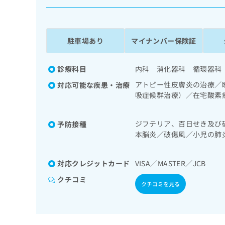
係
ク
者
リ
の
ニ
ッ
方
駐車場あり
マイナンバー保険証
ク
は
ナ
こ
ビ
診療科目
内科 消化器科 循環器科
ち
に
アトピー性皮膚炎の治療／
対応可能な疾患・治療
関
ら
吸症候群治療）／在宅酸素
す
系領域の一次診療／ホルタ
る
（食事療法、運動療法、自
お
広
ジフテリア、百日せき及び
予防接種
児領域の一次診療／小児呼
広
問
本脳炎／破傷風／小児の肺
告
告
い
くかぜ／A型肝炎／B型肝
出
代
合
稿
わ
理
対応クレジットカード
VISA／MASTER／JCB
の
せ
店
お
は
クチコミ
クチコミを見る
の
問
こ
い
方
ち
合
ら
は
わ
こ