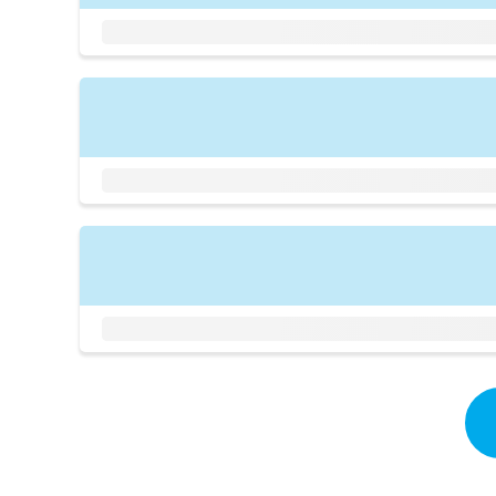
拡
資
きま
充
料
せん
の
ので
の
ご了
お
ご
承く
申
請
ださ
し
求
い。
込
は
み
こ
は
ち
こ
ら
ち
ら
無
料
掲
情
載
報
情
拡
報
充
の
の
修
お
正
申
は
し
こ
込