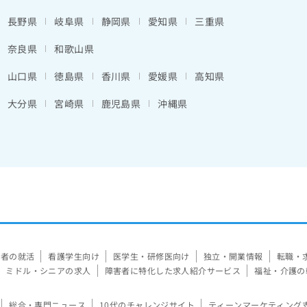
長野県
岐阜県
静岡県
愛知県
三重県
奈良県
和歌山県
山口県
徳島県
香川県
愛媛県
高知県
大分県
宮崎県
鹿児島県
沖縄県
験者の就活
看護学生向け
医学生・研修医向け
独立・開業情報
転職・
ミドル・シニアの求人
障害者に特化した求人紹介サービス
福祉・介護の
総合・専門ニュース
10代のチャレンジサイト
ティーンマーケティング