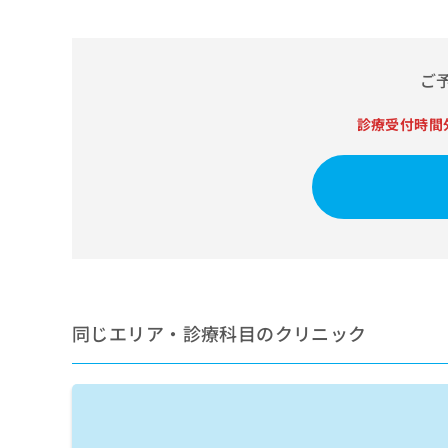
せ
こち
ち
らは
は
マイ
こ
ら
ナビ
ち
クリ
ご
ら
ニッ
クナ
広
ビサ
診療受付時間
広
資
イト
告
告
への
料
出
出
お問
の
稿
合せ
稿
ご
の
フォ
の
請
お
ーム
お
求
問
とな
問
りま
は
い
い
す。
こ
合
合
クリ
ち
わ
ニッ
わ
ら
せ
クの
同じエリア・診療科目のクリニック
せ
は
予
は
約・
こ
こ
無
症状
ち
ち
のご
料
ら
相談
ら
情
など
報
はで