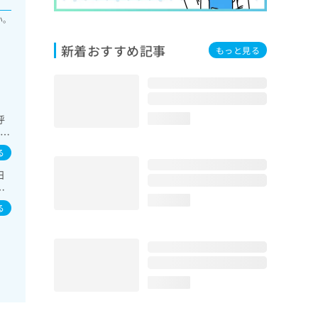
い。
新着おすすめ記事
もっと見る
呼
loading...
環器
る
小
日
ふ
loading...
る
loading...