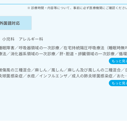
診療時間・内容等について、事前に必ず医療機関にご確認くださ
外国語対応
 小児科 アレルギー科
睡眠障害／呼吸器領域の一次診療／在宅持続陽圧呼吸療法（睡眠時無
療法／消化器系領域の一次診療／肝･胆道・膵臓領域の一次診療／循
ー型心電図検査／内分泌･代謝･栄養領域の一次診療／糖尿病患者教育
もっと見
己血糖測定）／糖尿病による合併症に対する継続的な管理及び指導／
破傷風の三種混合／麻しん／風しん／麻しん及び風しんの二種混合／
吸器疾患／小児アレルギー疾患／乳幼児の育児相談／夜尿症の治療
炎球菌感染症／水痘／インフルエンザ／成人の肺炎球菌感染症／おた
炎／ロタウイルス感染症
もっと見