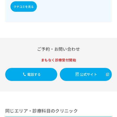
出
稿
クリ
資
稿
ニッ
クチコミを見る
の
料
クナ
の
お
の
ビサ
お
問
ご
イト
問
い
請
への
い
合
お問
求
合
合せ
わ
は
フォ
わ
せ
こ
ーム
せ
は
ち
とな
ご予約・お問い合わせ
は
こ
ら
りま
こ
ち
す。
ち
ら
クリ
まもなく診療受付開始
無
ら
ニッ
料
クの
資
情
予
電話する
公式サイト
料
報
約・
の
症状
拡
のご
ご
充
相談
請
の
など
求
お
はで
は
申
きま
こ
せん
し
同じエリア・診療科目のクリニック
ので
ち
込