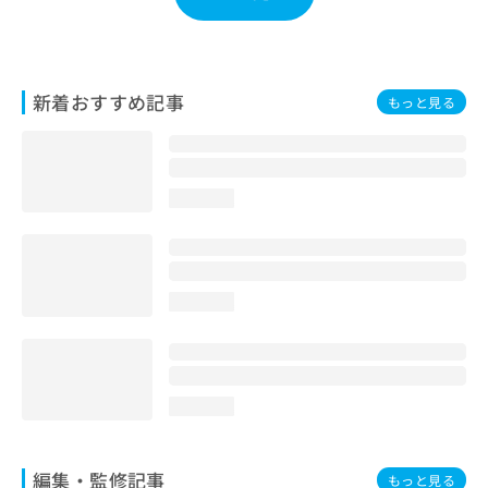
お
問
い
合
新着おすすめ記事
わ
もっと見る
せ
は
こ
ち
loading...
ら
loading...
loading...
編集・監修記事
もっと見る