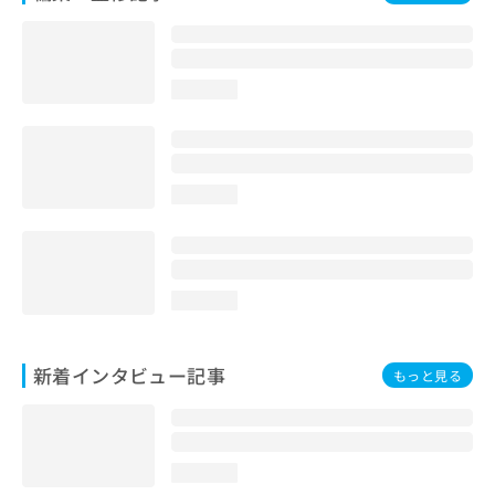
loading...
loading...
loading...
新着インタビュー記事
もっと見る
loading...