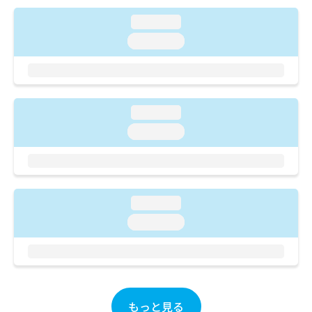
ご了
ら
み
承く
は
loading...
ださ
こ
無
い。
loading...
ち
料
ら
情
報
拡
掲
充
載
loading...
の
情
loading...
お
報
申
の
し
修
込
正
み
は
loading...
は
こ
こ
ち
loading...
ち
ら
ら
そ
の
他
もっと見る
の