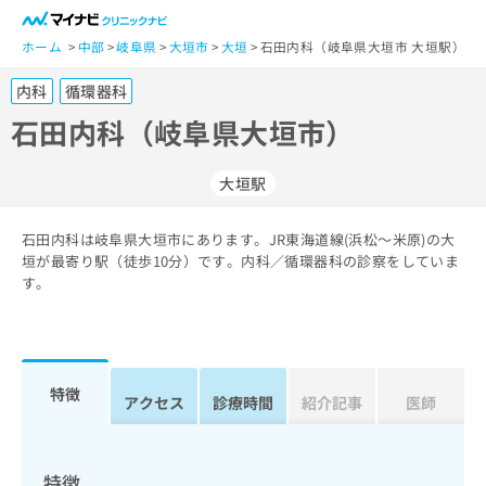
一
般
ホーム
中部
岐阜県
大垣市
大垣
石田内科（岐阜県大垣市 大垣駅）
ユ
内科
循環器科
ー
ザ
石田内科（岐阜県大垣市）
ー
の
大垣駅
方
は
こ
石田内科は岐阜県大垣市にあります。JR東海道線(浜松～米原)の大
垣が最寄り駅（徒歩10分）です。内科／循環器科の診察をしていま
ち
す。
ら
医
マ
療
イ
関
ナ
特徴
アクセス
診療時間
紹介記事
医師
係
ビ
者
ク
の
リ
方
ニ
特徴