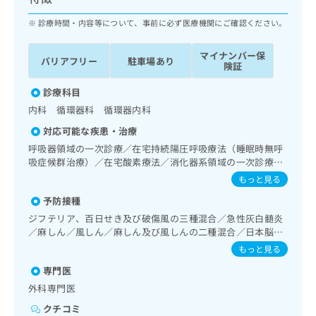
ッ
は
ク
診療時間・内容等について、事前に必ず医療機関にご確認ください。
こ
ナ
ち
ビ
ら
マイナンバー保
バリアフリー
駐車場あり
に
険証
関
広
す
診療科目
広
告
る
告
内科 循環器科 循環器内科
代
お
出
対応可能な疾患・治療
理
問
稿
店
い
呼吸器領域の一次診療／在宅持続陽圧呼吸療法（睡眠時無呼
の
吸症候群治療）／在宅酸素療法／消化器系領域の一次診療／
合
の
お
肝･胆道・膵臓領域の一次診療／循環器系領域の一次診療／
わ
方
問
もっと見る
ホルター型心電図検査／腎･泌尿器系領域の一次診療／内分
せ
い
は
予防接種
泌･代謝･栄養領域の一次診療／内分泌機能検査／インスリン
は
合
こ
療法／糖尿病患者教育（食事療法、運動療法、自己血糖測
ジフテリア、百日せき及び破傷風の三種混合／急性灰白髄炎
こ
わ
ち
定）／糖尿病による合併症に対する継続的な管理及び指導／
／麻しん／風しん／麻しん及び風しんの二種混合／日本脳炎
ち
せ
ら
血液・免疫系領域の一次診療／血液凝固異常の診断及び治療
／破傷風／結核／Hib感染症／小児の肺炎球菌感染症／ヒト
ら
は
もっと見る
／小児領域の一次診療／医療用麻薬によるがん疼痛治療／が
パピローマウイルス感染症／水痘／インフルエンザ／成人の
こ
んに伴う精神症状のケア／漢方薬の処方
専門医
肺炎球菌感染症／おたふくかぜ／A型肝炎／B型肝炎／狂犬病
こち
ち
広
／ロタウイルス感染症／髄膜炎菌感染症
らは
外科専門医
広
ら
告
マイ
告
出
クチコミ
ナビ