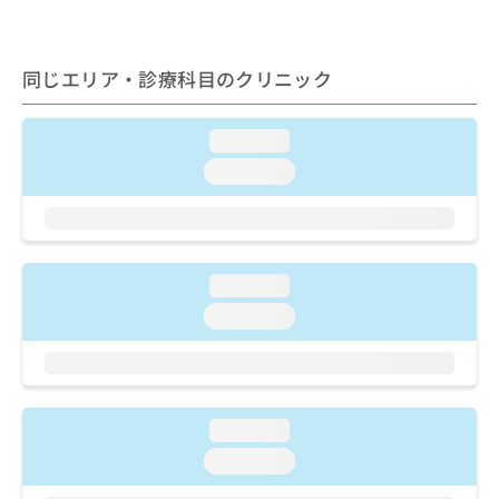
ご了
ら
み
承く
は
ださ
こ
無
い。
同じエリア・診療科目のクリニック
ち
料
ら
情
報
loading...
拡
掲
充
loading...
載
の
情
お
報
申
の
し
修
込
正
loading...
み
は
loading...
は
こ
こ
ち
ち
ら
ら
そ
loading...
の
loading...
他
の