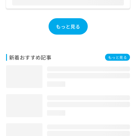
お
問
い
合
もっと見る
わ
せ
は
こ
ち
新着おすすめ記事
もっと見る
ら
loading...
loading...