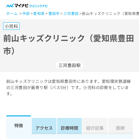
一
般
ホーム
中部
愛知県
豊田市
三河豊田
前山キッズクリニック（愛知県豊
ユ
小児科
ー
ザ
前山キッズクリニック（愛知県豊田
ー
市）
の
方
は
三河豊田駅
こ
ち
前山キッズクリニックは愛知県豊田市にあります。愛知環状鉄道線
ら
の三河豊田が最寄り駅（バス5分）です。小児科の診察をしていま
す。
医
マ
療
イ
関
ナ
係
ビ
者
ク
特徴
アクセス
診療時間
紹介記事
医師
の
リ
方
ニ