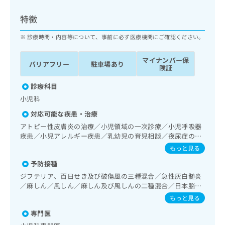
ッ
は
ク
こ
特徴
ナ
ち
ビ
診療時間・内容等について、事前に必ず医療機関にご確認ください。
ら
に
関
マイナンバー保
広
バリアフリー
駐車場あり
す
広
険証
告
る
告
代
お
診療科目
出
理
問
稿
小児科
店
い
の
対応可能な疾患・治療
合
の
お
わ
アトピー性皮膚炎の治療／小児領域の一次診療／小児呼吸器
方
問
せ
疾患／小児アレルギー疾患／乳幼児の育児相談／夜尿症の治
い
は
療／小児食物アレルギー負荷検査
は
合
もっと見る
こ
こ
わ
ち
予防接種
ち
せ
ら
ら
ジフテリア、百日せき及び破傷風の三種混合／急性灰白髄炎
は
／麻しん／風しん／麻しん及び風しんの二種混合／日本脳炎
こ
こち
／結核／Hib感染症／小児の肺炎球菌感染症／ヒトパピロー
ち
もっと見る
広
らは
マウイルス感染症／水痘／インフルエンザ／おたふくかぜ／
広
ら
告
マイ
専門医
B型肝炎／ロタウイルス感染症
告
出
ナビ