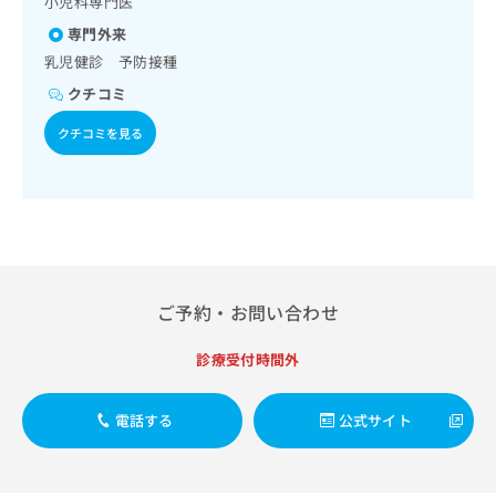
小児科専門医
出
稿
クリ
資
稿
ニッ
の
専門外来
料
クナ
の
お
の
乳児健診 予防接種
ビサ
お
問
ご
イト
クチコミ
問
い
請
への
い
合
お問
求
クチコミを見る
合
合せ
わ
は
フォ
わ
せ
こ
ーム
せ
は
ち
とな
は
こ
ら
りま
こ
ち
す。
ち
ら
クリ
無
ら
ニッ
料
クの
資
情
ご予約・お問い合わせ
予
料
報
約・
の
症状
拡
診療受付時間外
のご
ご
充
相談
請
の
など
求
お
電話する
公式サイト
はで
は
申
きま
こ
せん
し
ので
ち
込