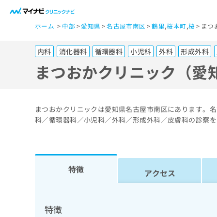
一
ホーム
中部
愛知県
名古屋市南区
鶴里
,
桜本町
,
桜
まつ
般
ユ
内科
消化器科
循環器科
小児科
外科
形成外科
ー
ザ
まつおかクリニック（愛
ー
の
方
まつおかクリニックは愛知県名古屋市南区にあります。名
は
科／循環器科／小児科／外科／形成外科／皮膚科の診察を
こ
ち
ら
特徴
アクセス
医
マ
療
イ
ナ
関
特徴
ビ