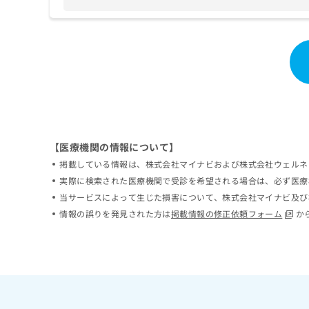
ち
み
ら
は
こ
ち
そ
ら
の
他
の
お
問
い
【医療機関の情報について】
合
掲載している情報は、株式会社マイナビおよび株式会社ウェルネ
わ
実際に検索された医療機関で受診を希望される場合は、必ず医療
せ
当サービスによって生じた損害について、株式会社マイナビ及び
は
情報の誤りを発見された方は
掲載情報の修正依頼フォーム
か
こ
ち
ら