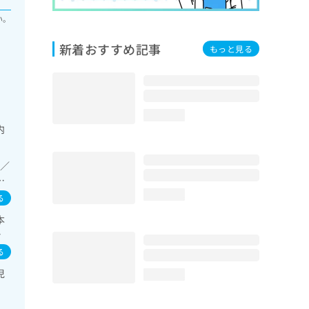
い。
新着おすすめ記事
もっと見る
loading...
内
療／
ラ
一
loading...
る
域の
本
療／
痘
事
イ
次
る
ギ
児
loading...