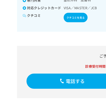
整形外科 皮膚科
専門外来
せ
こち
ち
らは
は
対応クレジットカード
VISA／MASTER／JCB
マイ
こ
ら
ナビ
ち
クチコミ
クリ
クチコミを見る
ら
ニッ
クナ
広
ビサ
広
資
イト
告
告
への
料
出
出
お問
の
稿
合せ
稿
ご
の
フォ
の
請
お
ーム
お
ご
求
問
とな
問
りま
は
い
い
す。
診療受付時間
こ
合
合
クリ
ち
わ
ニッ
わ
ら
せ
クの
せ
電話する
は
予
は
約・
こ
こ
無
症状
ち
ち
のご
料
ら
相談
ら
情
など
報
はで