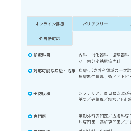
係
ク
者
リ
の
ニ
ッ
方
オンライン診療
バリアフリー
ク
は
ナ
こ
外国語対応
ビ
ち
に
関
ら
診療科目
内科 消化器科 循環器科
す
科 内分泌糖尿病内科
る
お
皮膚･形成外科領域の一次
対応可能な疾患・治療
広
広
問
皮膚悪性腫瘍手術／アトピ
告
告
い
フィー／禁煙指導（ニコチ
出
代
合
次診療／上部消化管内視鏡
稿
わ
ジフテリア、百日せき及び
予防接種
理
一次診療／ホルター型心電
の
せ
脳炎／破傷風／結核／Hi
店
乳腺領域の一次診療／内分
お
は
／インフルエンザ／成人の
療法、運動療法、自己血糖
の
問
こ
ルス感染症
診療／小児領域の一次診療
い
方
ち
整形外科専門医／皮膚科専
専門医
ー負荷検査／漢方薬の処方
合
ら
科専門医／透析専門医／ア
は
わ
こ