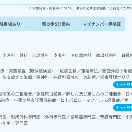
診療時間・内容等について、事前に必ず医療機関にご確認くださ
駐車場あり
駅徒歩5分圏内
マイナンバー保険証
 小児科 外科 形成外科 皮膚科 消化器内科 循環器内科 腎臓
診療／真菌検査（顕微鏡検査）／皮膚生検／凍結療法／顔面外傷の治
ー性皮膚炎の治療／精神科・神経科領域の一次診療／終夜睡眠ポリグ
ン依存症管理）／睡眠障害／呼吸器領域の一次診療／消化器系領域の
もっと見
検査／人工肛門の管理／肝･胆道・膵臓領域の一次診療／循環器系領
破傷風の三種混合／急性灰白髄炎／麻しん及び風しんの二種混合／日
図検査／腎･泌尿器系領域の一次診療／尿失禁の治療／更年期障害治
b感染症／小児の肺炎球菌感染症／ヒトパピローマウイルス感染症／水
泌･代謝･栄養領域の一次診療／インスリン療法／糖尿病患者教育（食
肺炎球菌感染症／おたふくかぜ／A型肝炎／B型肝炎／狂犬病／ロタウ
測定）／血液・免疫系領域の一次診療／筋・骨格系及び外傷領域の一
もっと見
／小児腎疾患／小児アレルギー疾患／夜尿症の治療／小児食物アレル
門医／形成外科専門医／外科専門医／循環器専門医／腎臓専門医／小
レルギー専門医