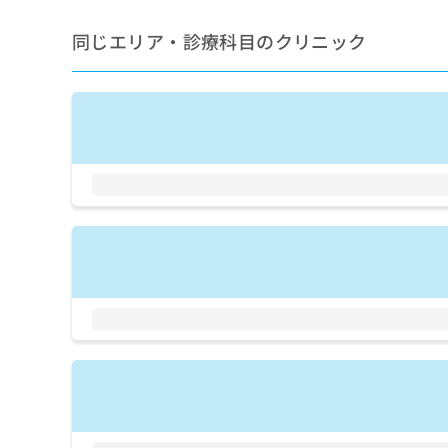
拡
資
きま
充
料
せん
同じエリア・診療科目のクリニック
の
ので
の
ご了
お
ご
承く
申
請
ださ
し
求
い。
込
は
み
こ
は
ち
こ
ら
ち
ら
無
料
掲
情
載
報
情
拡
報
充
の
の
修
お
正
申
は
し
こ
込