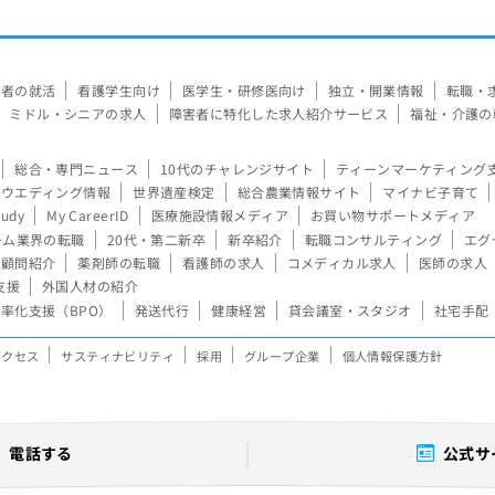
験者の就活
看護学生向け
医学生・研修医向け
独立・開業情報
転職・
ミドル・シニアの求人
障害者に特化した求人紹介サービス
福祉・介護の
総合・専門ニュース
10代のチャレンジサイト
ティーンマーケティング
ウエディング情報
世界遺産検定
総合農業情報サイト
マイナビ子育て
tudy
My CareerID
医療施設情報メディア
お買い物サポートメディア
ーム業界の転職
20代・第二新卒
新卒紹介
転職コンサルティング
エグ
顧問紹介
薬剤師の転職
看護師の求人
コメディカル求人
医師の求人
支援
外国人材の紹介
率化支援（BPO）
発送代行
健康経営
貸会議室・スタジオ
社宅手配
アクセス
サスティナビリティ
採用
グループ企業
個人情報保護方針
電話する
公式サ