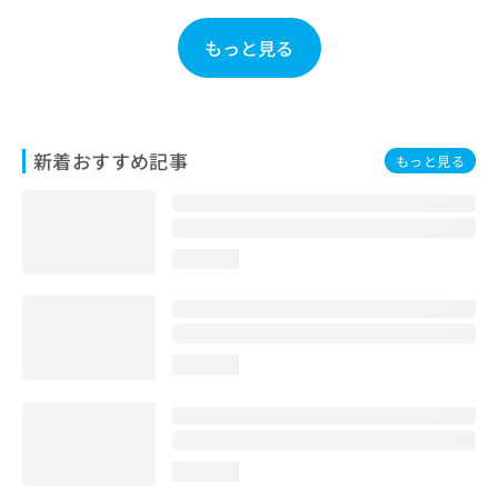
お
問
もっと見る
い
合
わ
せ
は
新着おすすめ記事
もっと見る
こ
ち
ら
loading...
loading...
loading...