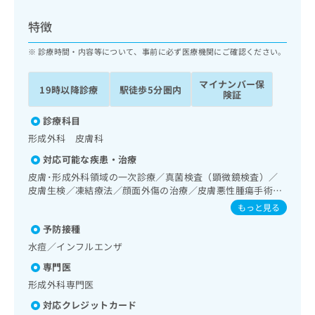
ッ
は
ク
こ
特徴
ナ
ち
ビ
診療時間・内容等について、事前に必ず医療機関にご確認ください。
ら
に
関
マイナンバー保
広
19時以降診療
駅徒歩5分圏内
す
広
険証
告
る
告
代
お
診療科目
出
理
問
稿
形成外科 皮膚科
店
い
の
対応可能な疾患・治療
合
の
お
わ
皮膚･形成外科領域の一次診療／真菌検査（顕微鏡検査）／
方
問
せ
皮膚生検／凍結療法／顔面外傷の治療／皮膚悪性腫瘍手術／
い
は
良性腫瘍又は母斑その他の切除・縫合手術／アトピー性皮膚
は
合
もっと見る
こ
炎の治療／漢方薬の処方
こ
わ
ち
予防接種
ち
せ
ら
ら
水痘／インフルエンザ
は
こ
専門医
こち
ち
広
形成外科専門医
らは
広
ら
告
マイ
告
対応クレジットカード
出
ナビ