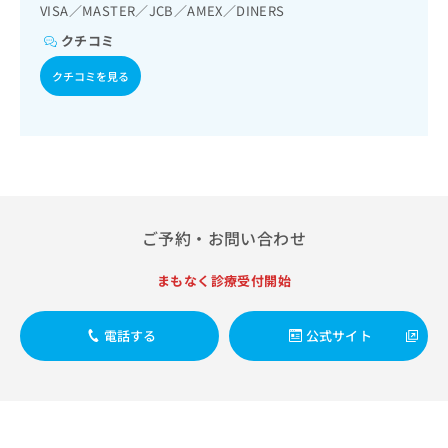
出
稿
クリ
VISA／MASTER／JCB／AMEX／DINERS
資
稿
ニッ
の
料
クチコミ
クナ
の
お
の
ビサ
お
問
ご
イト
クチコミを見る
問
い
請
への
い
合
お問
求
合
合せ
わ
は
フォ
わ
せ
こ
ーム
せ
は
ち
とな
は
こ
ら
りま
こ
ち
す。
ち
ら
クリ
ご予約・お問い合わせ
無
ら
ニッ
料
クの
資
情
予
まもなく診療受付開始
料
報
約・
の
症状
拡
のご
ご
電話する
公式サイト
充
相談
請
の
など
求
お
はで
は
申
きま
こ
せん
し
ので
ち
込