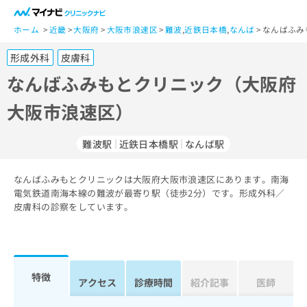
一
般
ホーム
近畿
大阪府
大阪市浪速区
難波
,
近鉄日本橋
,
なんば
なんばふみ
ユ
形成外科
皮膚科
ー
ザ
なんばふみもとクリニック（大阪府
ー
大阪市浪速区）
の
方
は
難波駅
近鉄日本橋駅
なんば駅
こ
ち
なんばふみもとクリニックは大阪府大阪市浪速区にあります。南海
ら
電気鉄道南海本線の難波が最寄り駅（徒歩2分）です。形成外科／
皮膚科の診察をしています。
医
マ
療
イ
関
ナ
係
ビ
者
ク
特徴
アクセス
診療時間
紹介記事
医師
の
リ
方
ニ