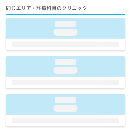
ご了
ら
み
承く
同じエリア・診療科目のクリニック
は
ださ
こ
無
い。
ち
料
loading...
ら
情
loading...
報
拡
掲
充
載
の
情
お
報
loading...
申
の
し
修
loading...
込
正
み
は
は
こ
こ
ち
ち
ら
loading...
ら
loading...
そ
の
他
の