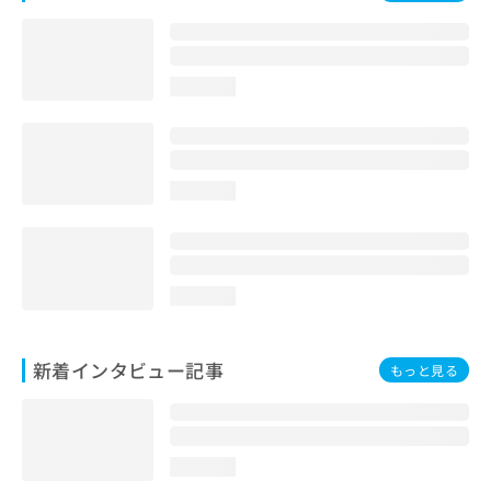
loading...
loading...
loading...
新着インタビュー記事
もっと見る
loading...