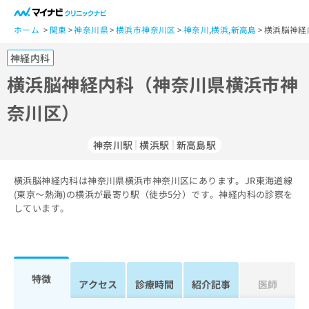
一
般
ホーム
関東
神奈川県
横浜市神奈川区
神奈川
,
横浜
,
新高島
横浜脳神経
ユ
神経内科
ー
ザ
横浜脳神経内科（神奈川県横浜市神
ー
奈川区）
の
方
は
神奈川駅
横浜駅
新高島駅
こ
ち
横浜脳神経内科は神奈川県横浜市神奈川区にあります。JR東海道線
ら
(東京～熱海)の横浜が最寄り駅（徒歩5分）です。神経内科の診察を
しています。
医
マ
療
イ
関
ナ
係
ビ
者
ク
特徴
アクセス
診療時間
紹介記事
医師
の
リ
方
ニ