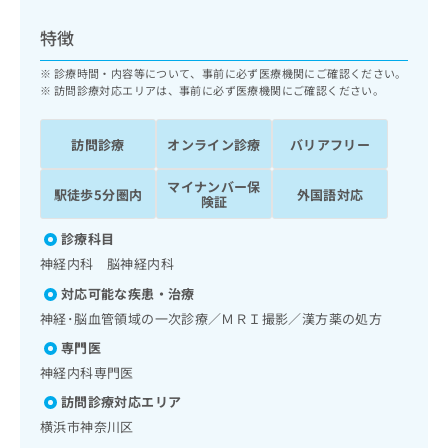
ッ
は
ク
こ
特徴
ナ
ち
ビ
診療時間・内容等について、事前に必ず医療機関にご確認ください。
ら
に
訪問診療対応エリアは、事前に必ず医療機関にご確認ください。
関
広
す
広
告
訪問診療
オンライン診療
バリアフリー
る
告
代
お
出
マイナンバー保
理
問
稿
駅徒歩5分圏内
外国語対応
険証
店
い
の
合
の
お
診療科目
わ
方
問
神経内科 脳神経内科
せ
い
は
は
合
対応可能な疾患・治療
こ
こ
わ
神経･脳血管領域の一次診療／ＭＲＩ撮影／漢方薬の処方
ち
ち
せ
ら
専門医
ら
は
神経内科専門医
こ
こち
ち
広
訪問診療対応エリア
らは
広
ら
告
マイ
横浜市神奈川区
告
出
ナビ