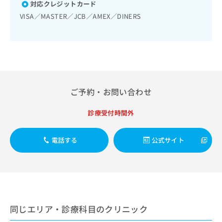
出
対応クレジットカード
稿
クリ
資
稿
ニッ
の
料
VISA／MASTER／JCB／AMEX／DINERS
クナ
の
お
の
ビサ
お
問
ご
イト
問
い
請
への
い
合
お問
求
合
合せ
わ
は
フォ
わ
せ
こ
ーム
せ
は
ち
とな
ご予約・お問い合わせ
は
こ
ら
りま
こ
ち
す。
ち
診療受付時間外
ら
クリ
無
ら
ニッ
料
クの
資
情
予
電話する
公式サイト
料
報
約・
の
症状
拡
のご
ご
充
相談
請
の
など
求
お
はで
は
申
きま
こ
せん
し
同じエリア・診療科目のクリニック
ので
ち
込