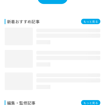
お
問
い
合
新着おすすめ記事
もっと見る
わ
せ
は
こ
ち
loading...
ら
loading...
loading...
編集・監修記事
もっと見る