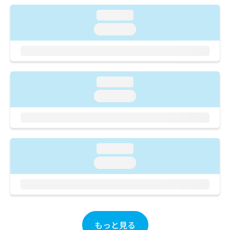
ご了
ら
み
承く
loading...
は
ださ
こ
無
い。
loading...
ち
料
ら
情
報
拡
掲
充
載
loading...
の
情
loading...
お
報
申
の
し
修
込
正
み
は
loading...
は
こ
こ
ち
loading...
ち
ら
ら
そ
の
他
もっと見る
の