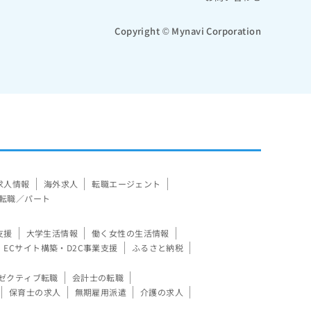
Copyright © Mynavi Corporation
求人情報
海外求人
転職エージェント
転職／パート
支援
大学生活情報
働く女性の生活情報
ECサイト構築・D2C事業支援
ふるさと納税
ゼクティブ転職
会計士の転職
保育士の求人
無期雇用派遣
介護の求人