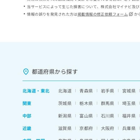
ち
み
当サービスによって生じた損害について、株式会社マイナビ及び
ら
は
情報の誤りを発見された方は
掲載情報の修正依頼フォーム
か
こ
ち
そ
ら
の
他
の
お
問
い
都道府県から探す
合
わ
せ
北海道
・
東北
北海道
青森県
岩手県
宮城県
は
こ
関東
茨城県
栃木県
群馬県
埼玉県
ち
ら
中部
新潟県
富山県
石川県
福井県
近畿
滋賀県
京都府
大阪府
兵庫県