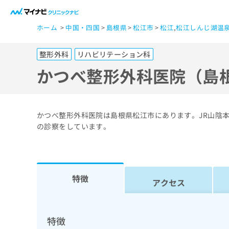
一
ホーム
中国・四国
島根県
松江市
松江
,
松江しんじ湖温
般
ユ
整形外科
リハビリテーション科
ー
ザ
かつべ整形外科医院（島
ー
の
方
かつべ整形外科医院は島根県松江市にあります。JR山陰
は
の診察をしています。
こ
ち
ら
特徴
アクセス
医
マ
療
イ
ナ
関
特徴
ビ