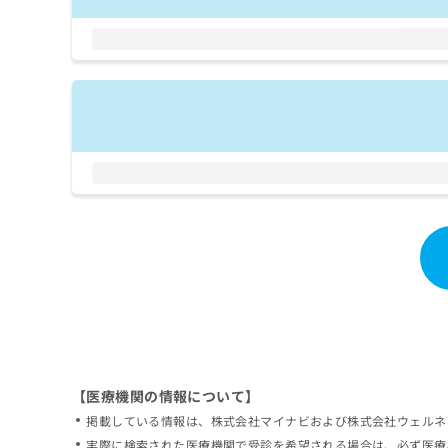
拡
資
きま
充
料
せん
の
ので
の
ご了
お
ご
承く
申
請
ださ
し
求
い。
込
は
み
こ
は
ち
こ
ら
ち
ら
無
料
掲
情
載
報
情
拡
報
充
の
の
修
お
【医療機関の情報について】
正
申
掲載している情報は、株式会社マイナビおよび株式会社ウェルネ
は
し
こ
実際に検索された医療機関で受診を希望される場合は、必ず医療
込