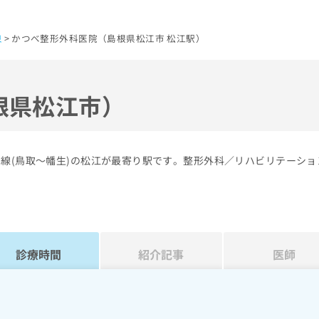
泉
かつべ整形外科医院（島根県松江市 松江駅）
根県松江市）
本線(鳥取～幡生)の松江が最寄り駅です。整形外科／リハビリテーショ
診療時間
紹介記事
医師