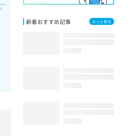
い。
新着おすすめ記事
もっと見る
loading...
loading...
loading...