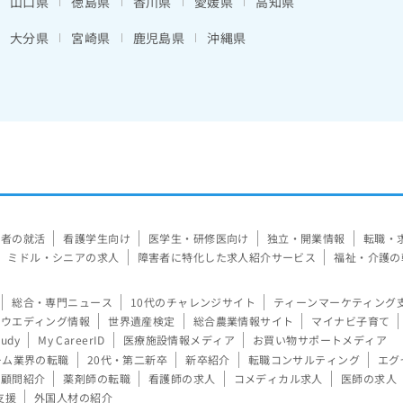
山口県
徳島県
香川県
愛媛県
高知県
大分県
宮崎県
鹿児島県
沖縄県
験者の就活
看護学生向け
医学生・研修医向け
独立・開業情報
転職・
ミドル・シニアの求人
障害者に特化した求人紹介サービス
福祉・介護の
総合・専門ニュース
10代のチャレンジサイト
ティーンマーケティング
ウエディング情報
世界遺産検定
総合農業情報サイト
マイナビ子育て
tudy
My CareerID
医療施設情報メディア
お買い物サポートメディア
ーム業界の転職
20代・第二新卒
新卒紹介
転職コンサルティング
エグ
顧問紹介
薬剤師の転職
看護師の求人
コメディカル求人
医師の求人
支援
外国人材の紹介