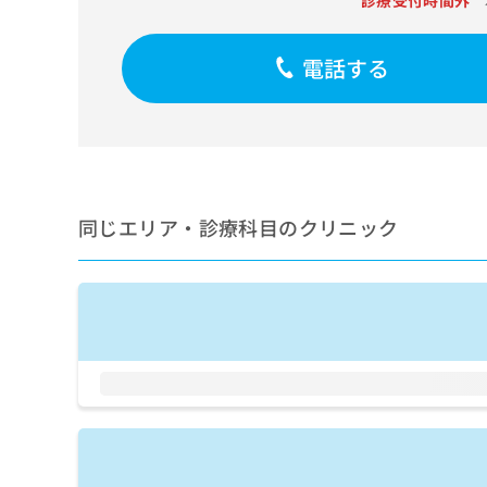
診療受付時間外
せ
こち
ち
らは
は
マイ
こ
ら
ナビ
電話する
ち
クリ
ら
ニッ
クナ
広
ビサ
広
資
イト
告
告
への
料
出
出
お問
の
稿
合せ
稿
ご
の
同じエリア・診療科目のクリニック
フォ
の
請
お
ーム
お
求
問
とな
問
りま
は
い
い
す。
こ
合
合
クリ
ち
わ
ニッ
わ
ら
せ
クの
せ
は
予
は
約・
こ
こ
無
症状
ち
ち
のご
料
ら
相談
ら
情
など
報
はで