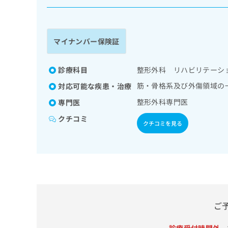
係
ク
者
リ
の
ニ
ッ
方
マイナンバー保険証
ク
は
ナ
こ
ビ
診療科目
整形外科 リハビリテーシ
ち
に
筋・骨格系及び外傷領域の
対応可能な疾患・治療
関
ら
す
整形外科専門医
専門医
る
クチコミ
お
クチコミを見る
広
広
問
告
告
い
出
代
合
稿
わ
理
の
せ
店
お
は
の
問
こ
い
方
ち
ご
合
ら
は
わ
こ