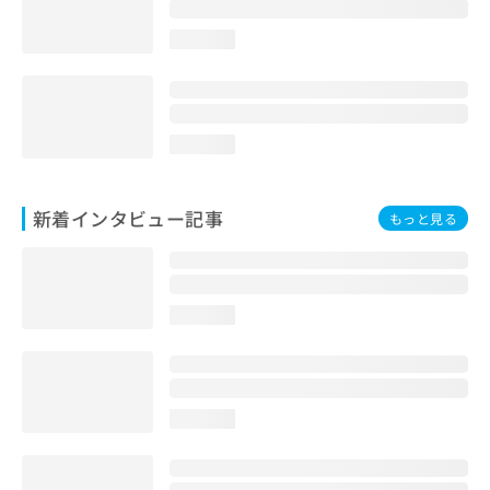
loading...
loading...
新着インタビュー記事
もっと見る
loading...
loading...