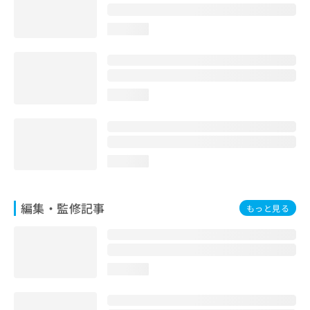
お
問
loading...
い
合
わ
せ
は
loading...
こ
ち
ら
loading...
編集・監修記事
もっと見る
loading...