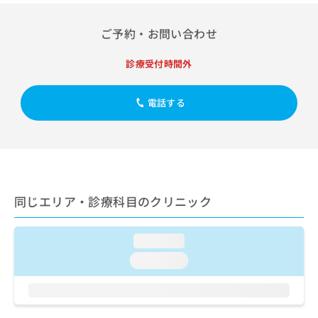
出
稿
クリ
資
稿
ニッ
の
料
クナ
ご予約・お問い合わせ
の
お
の
ビサ
お
問
ご
イト
問
い
診療受付時間外
請
への
い
合
お問
求
合
合せ
わ
は
フォ
電話する
わ
せ
こ
ーム
せ
は
ち
とな
は
こ
ら
りま
こ
ち
す。
ち
ら
クリ
無
ら
ニッ
料
クの
資
情
同じエリア・診療科目のクリニック
予
料
報
約・
の
症状
拡
のご
ご
充
loading...
相談
請
の
など
loading...
求
お
はで
は
申
きま
こ
せん
し
ので
ち
込