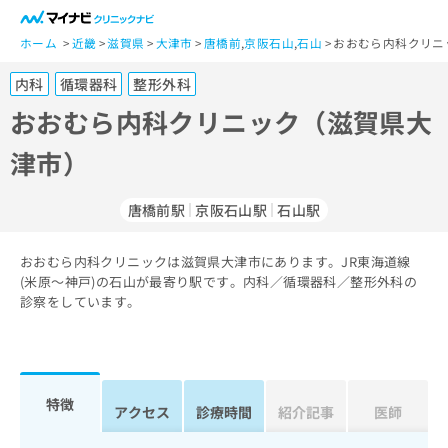
一
般
ホーム
近畿
滋賀県
大津市
唐橋前
,
京阪石山
,
石山
おおむら内科クリニ
ユ
内科
循環器科
整形外科
ー
ザ
おおむら内科クリニック（滋賀県大
ー
津市）
の
方
は
唐橋前駅
京阪石山駅
石山駅
こ
ち
おおむら内科クリニックは滋賀県大津市にあります。JR東海道線
ら
(米原～神戸)の石山が最寄り駅です。内科／循環器科／整形外科の
診察をしています。
医
マ
療
イ
関
ナ
係
ビ
者
ク
特徴
アクセス
診療時間
紹介記事
医師
の
リ
方
ニ