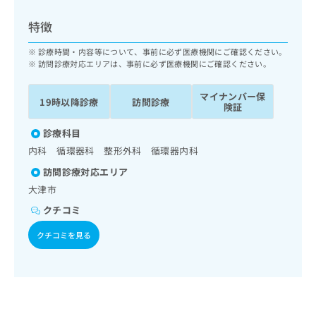
ッ
は
ク
こ
特徴
ナ
ち
ビ
診療時間・内容等について、事前に必ず医療機関にご確認ください。
ら
に
訪問診療対応エリアは、事前に必ず医療機関にご確認ください。
関
広
す
広
マイナンバー保
告
19時以降診療
訪問診療
る
険証
告
代
お
出
理
診療科目
問
稿
店
い
の
内科 循環器科 整形外科 循環器内科
合
の
お
訪問診療対応エリア
わ
方
問
大津市
せ
い
は
は
合
こ
クチコミ
こ
わ
ち
ち
せ
クチコミを見る
ら
ら
は
こ
こち
ち
広
らは
広
ら
告
マイ
告
出
ナビ