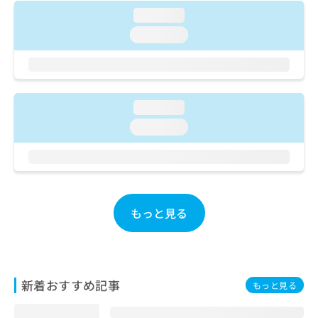
ご了
ら
み
承く
loading...
は
ださ
loading...
こ
無
い。
ち
料
ら
情
報
拡
掲
loading...
充
載
の
情
loading...
お
報
申
の
し
修
込
正
み
は
は
こ
もっと見る
こ
ち
ち
ら
ら
そ
新着おすすめ記事
の
もっと見る
他
の