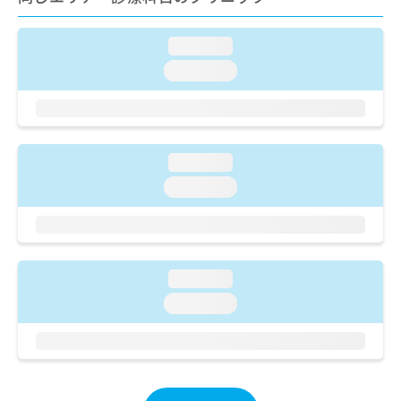
ご了
ら
み
承く
は
ださ
こ
loading...
無
い。
ち
料
loading...
ら
情
報
拡
掲
充
載
の
情
loading...
お
報
loading...
申
の
し
修
込
正
み
は
は
こ
loading...
こ
ち
ち
ら
loading...
ら
そ
の
他
の