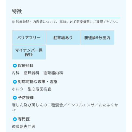
ッ
は
ク
こ
特徴
ナ
ち
ビ
診療時間・内容等について、事前に必ず医療機関にご確認ください。
ら
に
関
広
バリアフリー
駐車場あり
駅徒歩5分圏内
す
広
告
る
告
代
マイナンバー保
お
出
険証
理
問
稿
店
い
の
診療科目
合
の
お
内科 循環器科 循環器内科
わ
方
問
せ
い
は
対応可能な疾患・治療
は
合
こ
ホルター型心電図検査
こ
わ
ち
ち
予防接種
せ
ら
ら
は
麻しん及び風しんの二種混合／インフルエンザ／おたふくか
こ
ぜ
こち
ち
広
専門医
らは
広
ら
告
マイ
循環器専門医
告
出
ナビ