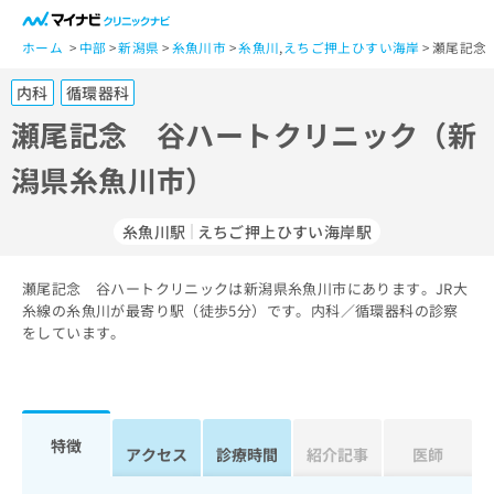
一
般
ホーム
中部
新潟県
糸魚川市
糸魚川
,
えちご押上ひすい海岸
瀬尾記念
ユ
内科
循環器科
ー
ザ
瀬尾記念 谷ハートクリニック（新
ー
潟県糸魚川市）
の
方
は
糸魚川駅
えちご押上ひすい海岸駅
こ
ち
瀬尾記念 谷ハートクリニックは新潟県糸魚川市にあります。JR大
ら
糸線の糸魚川が最寄り駅（徒歩5分）です。内科／循環器科の診察
をしています。
医
マ
療
イ
関
ナ
係
ビ
者
ク
特徴
アクセス
診療時間
紹介記事
医師
の
リ
方
ニ