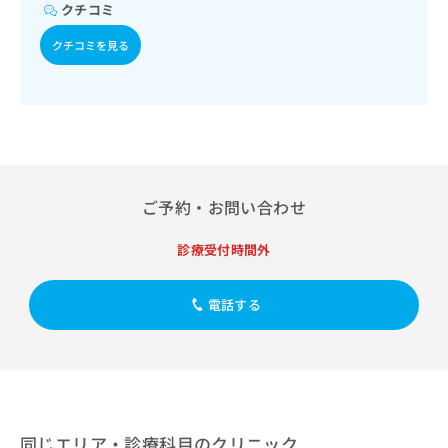
出
稿
クリ
クチコミ
資
稿
ニッ
の
料
クナ
の
クチコミを見る
お
の
ビサ
お
問
ご
イト
問
い
請
への
い
合
お問
求
合
合せ
わ
は
フォ
わ
せ
こ
ーム
せ
は
ち
とな
は
こ
ら
りま
ご予約・お問い合わせ
こ
ち
す。
ち
ら
クリ
無
ら
ニッ
診療受付時間外
料
クの
資
情
予
料
報
約・
電話する
の
症状
拡
のご
ご
充
相談
請
の
など
求
お
はで
は
申
きま
こ
せん
し
ので
ち
込
同じエリア・診療科目のクリニック