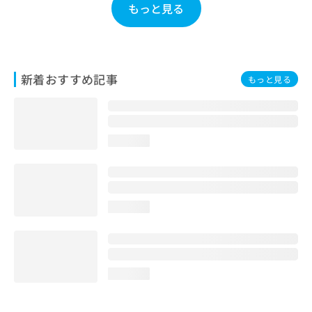
もっと見る
お
問
い
合
わ
新着おすすめ記事
せ
もっと見る
は
こ
ち
ら
loading...
loading...
loading...