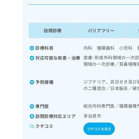
係
ク
者
リ
の
ニ
ッ
方
ク
訪問診療
バリアフリー
は
ナ
こ
ビ
ち
診療科目
内科 循環器科 小児科 
に
関
ら
皮膚･形成外科領域の一次
対応可能な疾患・治療
す
領域の一次診療／耳鼻咽喉
る
胆道・膵臓領域の一次診療
お
広
栄養領域の一次診療／内分
広
問
ジフテリア、百日せき及び
予防接種
自己血糖測定）／糖尿病に
告
告
い
の二種混合／日本脳炎／破
療／筋・骨格系及び外傷領
出
代
合
ルス感染症／水痘／インフ
児内分泌疾患／医療用麻薬
稿
わ
理
狂犬病／ロタウイルス感染
の
せ
総合内科専門医／循環器専
専門医
店
お
は
の
問
多治見市
訪問診療対応エリア
こ
い
方
ち
クチコミ
合
ら
クチコミを見る
は
わ
こ