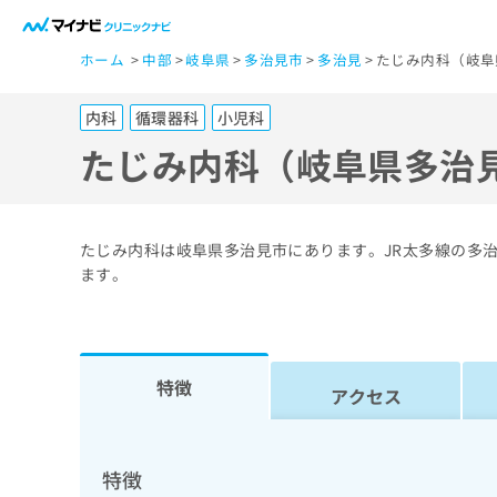
一
ホーム
中部
岐阜県
多治見市
多治見
たじみ内科（岐阜
般
ユ
内科
循環器科
小児科
ー
ザ
たじみ内科（岐阜県多治
ー
の
方
たじみ内科は岐阜県多治見市にあります。JR太多線の多
は
ます。
こ
ち
ら
特徴
アクセス
医
マ
療
イ
ナ
関
特徴
ビ