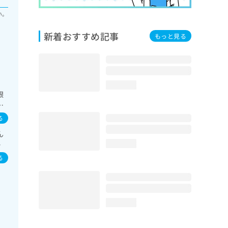
い。
新着おすすめ記事
もっと見る
loading...
眼
肝･
謝･
る
、
ん
診
イ
loading...
小
／
る
loading...