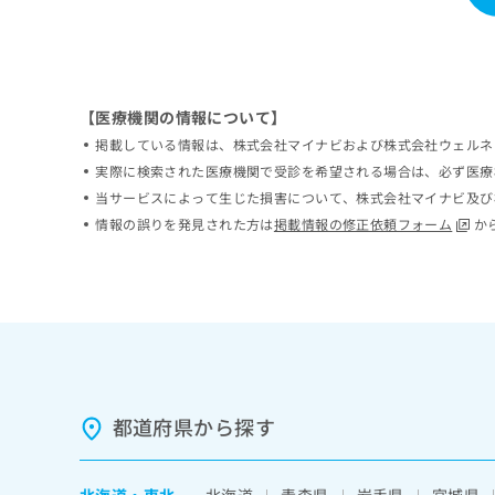
ち
み
ら
は
こ
ち
そ
ら
【医療機関の情報について】
の
掲載している情報は、株式会社マイナビおよび株式会社ウェルネ
他
の
実際に検索された医療機関で受診を希望される場合は、必ず医療
お
当サービスによって生じた損害について、株式会社マイナビ及び
問
情報の誤りを発見された方は
掲載情報の修正依頼フォーム
か
い
合
わ
せ
は
こ
ち
ら
都道府県から探す