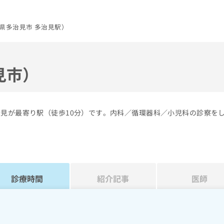
県多治見市 多治見駅）
見市）
治見が最寄り駅（徒歩10分）です。内科／循環器科／小児科の診察を
診療時間
紹介記事
医師