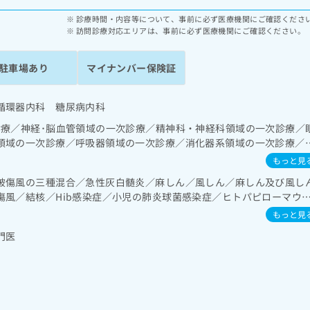
診療時間・内容等について、事前に必ず医療機関にご確認くださ
訪問診療対応エリアは、事前に必ず医療機関にご確認ください。
駐車場あり
マイナンバー保険証
循環器内科 糖尿病内科
診療／神経･脳血管領域の一次診療／精神科・神経科領域の一次診療／
領域の一次診療／呼吸器領域の一次診療／消化器系領域の一次診療／
／循環器系領域の一次診療／腎･泌尿器系領域の一次診療／内分泌･代
もっと見
泌機能検査／インスリン療法／糖尿病患者教育（食事療法、運動療法
破傷風の三種混合／急性灰白髄炎／麻しん／風しん／麻しん及び風し
よる合併症に対する継続的な管理及び指導／血液・免疫系領域の一次
傷風／結核／Hib感染症／小児の肺炎球菌感染症／ヒトパピローマウ
域の一次診療／小児領域の一次診療／小児循環器疾患／小児糖尿病／
ルエンザ／成人の肺炎球菌感染症／おたふくかぜ／A型肝炎／B型肝炎
によるがん疼痛治療／漢方薬の処方／在宅における看取り
もっと見
症／髄膜炎菌感染症
門医