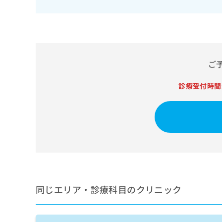
せ
こち
ち
らは
は
マイ
こ
ら
ナビ
ち
クリ
ら
ニッ
クナ
広
ビサ
ご
広
資
イト
告
告
への
料
出
診療受付時間
出
お問
の
稿
合せ
稿
ご
の
フォ
の
請
お
ーム
お
求
問
とな
問
りま
は
い
い
す。
こ
合
合
クリ
ち
わ
ニッ
わ
ら
せ
クの
せ
は
予
は
約・
こ
こ
無
症状
同じエリア・診療科目のクリニック
ち
ち
のご
料
ら
相談
ら
情
など
報
はで