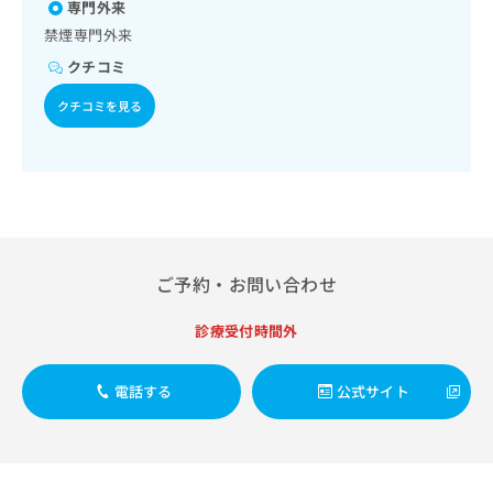
リン療法／糖尿病患者教育（食事療法、運動療法、自己血糖
出
専門外来
稿
クリ
菌感染症／おたふくかぜ／A型肝炎／B型肝炎／ロタウイルス
資
測定）／血液・免疫系領域の一次診療／筋・骨格系及び外傷
稿
ニッ
感染症／髄膜炎菌感染症
の
料
禁煙専門外来
クナ
領域の一次診療／小児領域の一次診療／小児アレルギー疾患
の
お
の
ビサ
クチコミ
／医療用麻薬によるがん疼痛治療／漢方薬の処方／在宅にお
お
問
ご
イト
ける看取り
問
い
請
への
クチコミを見る
い
合
お問
求
合
合せ
わ
は
フォ
わ
せ
こ
ーム
せ
は
ち
とな
は
こ
ら
りま
こ
ち
す。
ち
ら
クリ
無
ら
ニッ
ご予約・お問い合わせ
料
クの
資
情
予
料
報
約・
診療受付時間外
の
症状
拡
のご
ご
充
相談
請
電話する
公式サイト
の
など
求
お
はで
は
申
きま
こ
せん
し
ので
ち
込