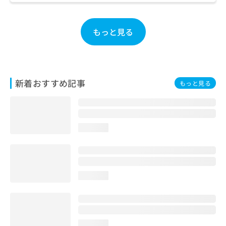
お
問
い
もっと見る
合
わ
せ
は
こ
新着おすすめ記事
もっと見る
ち
ら
loading...
loading...
loading...