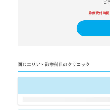
せ
こち
ご
ち
らは
は
マイ
こ
ら
診療受付時間
ナビ
ち
クリ
ら
ニッ
クナ
広
ビサ
広
資
イト
告
告
への
料
出
出
お問
の
稿
合せ
稿
ご
の
フォ
の
請
お
ーム
お
求
問
とな
問
同じエリア・診療科目のクリニック
りま
は
い
い
す。
こ
合
合
クリ
ち
わ
ニッ
わ
ら
せ
クの
せ
は
予
は
約・
こ
こ
無
症状
ち
ち
のご
料
ら
相談
ら
情
など
報
はで