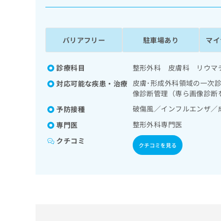
係
ク
者
リ
の
ニ
ッ
方
バリアフリー
駐車場あり
マイ
ク
は
ナ
こ
ビ
診療科目
整形外科 皮膚科 リウマ
ち
に
皮膚･形成外科領域の一次
対応可能な疾患・治療
関
ら
像診断管理（専ら画像診断
す
る
破傷風／インフルエンザ／
予防接種
お
広
整形外科専門医
広
専門医
問
告
告
い
クチコミ
出
代
合
クチコミを見る
稿
わ
理
の
せ
店
お
は
の
問
こ
い
方
ち
合
ら
は
わ
こ