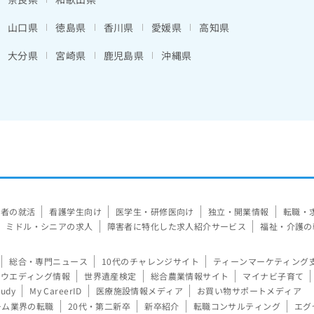
山口県
徳島県
香川県
愛媛県
高知県
大分県
宮崎県
鹿児島県
沖縄県
験者の就活
看護学生向け
医学生・研修医向け
独立・開業情報
転職・
ミドル・シニアの求人
障害者に特化した求人紹介サービス
福祉・介護の
総合・専門ニュース
10代のチャレンジサイト
ティーンマーケティング
ウエディング情報
世界遺産検定
総合農業情報サイト
マイナビ子育て
tudy
My CareerID
医療施設情報メディア
お買い物サポートメディア
ーム業界の転職
20代・第二新卒
新卒紹介
転職コンサルティング
エグ