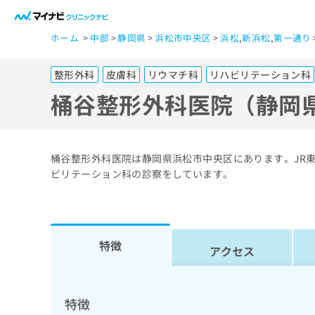
一
ホーム
中部
静岡県
浜松市中央区
浜松
,
新浜松
,
第一通り
般
ユ
整形外科
皮膚科
リウマチ科
リハビリテーション科
ー
ザ
桶谷整形外科医院（静岡
ー
の
方
桶谷整形外科医院は静岡県浜松市中央区にあります。JR
は
ビリテーション科の診察をしています。
こ
ち
ら
特徴
アクセス
医
マ
療
イ
ナ
関
特徴
ビ