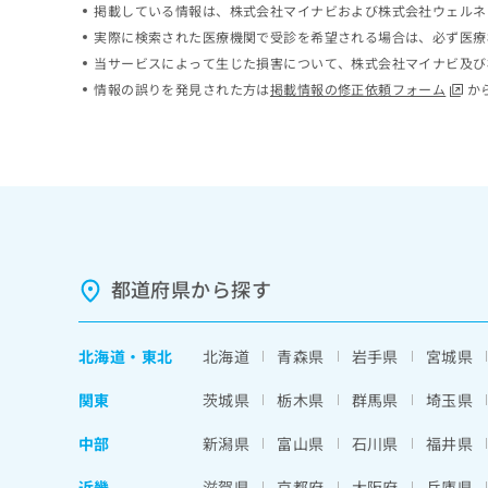
掲載している情報は、株式会社マイナビおよび株式会社ウェルネ
ち
み
実際に検索された医療機関で受診を希望される場合は、必ず医療
ら
は
こ
当サービスによって生じた損害について、株式会社マイナビ及び
ち
情報の誤りを発見された方は
掲載情報の修正依頼フォーム
か
そ
ら
の
他
の
お
問
い
合
わ
都道府県から探す
せ
は
こ
北海道
・
東北
北海道
青森県
岩手県
宮城県
ち
ら
関東
茨城県
栃木県
群馬県
埼玉県
中部
新潟県
富山県
石川県
福井県
近畿
滋賀県
京都府
大阪府
兵庫県