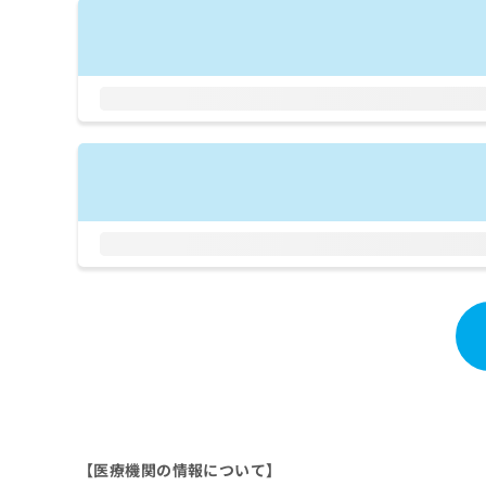
拡
資
きま
充
料
せん
の
ので
の
ご了
お
ご
承く
申
請
ださ
し
求
い。
込
は
み
こ
は
ち
こ
ら
ち
ら
無
料
掲
情
載
報
情
拡
報
充
の
の
修
お
正
申
は
し
【医療機関の情報について】
こ
込