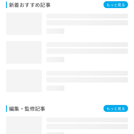
新着おすすめ記事
お
もっと見る
問
い
合
わ
loading...
せ
は
こ
ち
ら
loading...
loading...
編集・監修記事
もっと見る