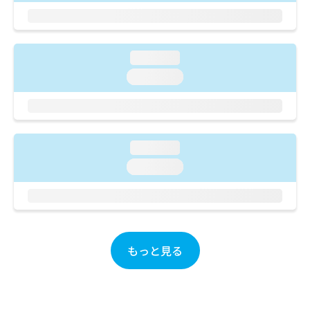
ご了
ら
み
承く
は
ださ
こ
無
い。
ち
料
loading...
ら
情
loading...
報
拡
掲
充
載
の
情
お
報
申
loading...
の
し
修
loading...
込
正
み
は
は
こ
こ
ち
ち
ら
ら
もっと見る
そ
の
他
の