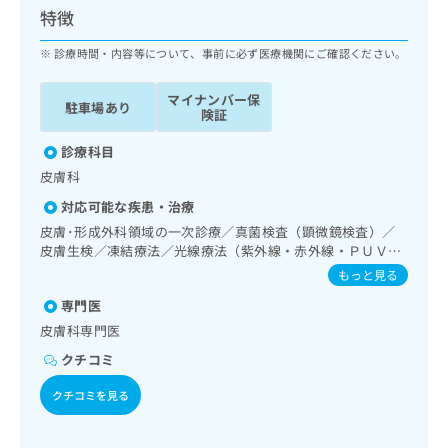
ッ
は
特徴
ク
こ
ナ
診療時間・内容等について、事前に必ず医療機関にご確認ください。
ち
ビ
ら
に
マイナンバー保
駐車場あり
関
険証
広
す
広
告
る
診療科目
告
代
お
出
皮膚科
理
問
稿
対応可能な疾患・治療
店
い
の
合
の
皮膚･形成外科領域の一次診療／真菌検査（顕微鏡検査）／
お
わ
皮膚生検／凍結療法／光線療法（紫外線・赤外線・ＰＵＶ
方
問
Ａ）／良性腫瘍又は母斑その他の切除・縫合手術／アトピー
せ
い
は
もっと見る
性皮膚炎の治療／漢方薬の処方
は
合
こ
専門医
こ
わ
ち
ち
皮膚科専門医
せ
ら
ら
は
クチコミ
こ
こち
ち
クチコミを見る
広
らは
広
ら
告
マイ
告
出
ナビ