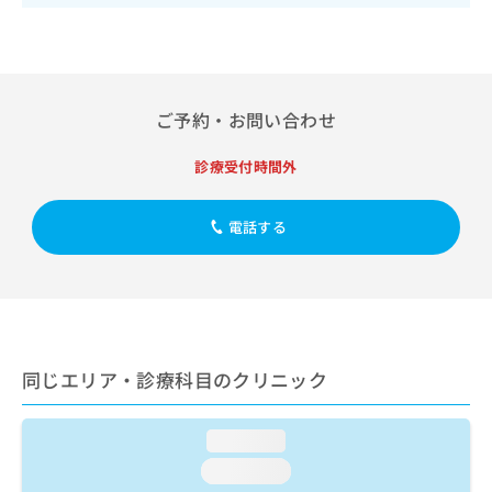
出
稿
クリ
資
稿
ニッ
の
料
クナ
の
お
の
ビサ
お
問
ご
イト
問
い
請
への
い
ご予約・お問い合わせ
合
お問
求
合
合せ
わ
は
フォ
わ
せ
こ
診療受付時間外
ーム
せ
は
ち
とな
は
こ
ら
りま
こ
電話する
ち
す。
ち
ら
クリ
無
ら
ニッ
料
クの
資
情
予
料
報
約・
の
症状
拡
のご
ご
充
同じエリア・診療科目のクリニック
相談
請
の
など
求
お
はで
は
申
きま
loading...
こ
せん
し
loading...
ので
ち
込