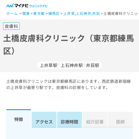
一
般
ホーム
関東
東京都
練馬区
上井草
,
上石神井
,
井荻
土橋皮膚科クリニッ
ユ
皮膚科
ー
ザ
土橋皮膚科クリニック（東京都練馬
ー
区）
の
方
は
上井草駅
上石神井駅
井荻駅
こ
ち
土橋皮膚科クリニックは東京都練馬区にあります。西武鉄道新宿線
ら
の上井草が最寄り駅です。皮膚科の診察をしています。
医
マ
療
イ
関
ナ
係
ビ
特徴
アクセス
診療時間
紹介記事
医師
者
ク
の
リ
方
ニ