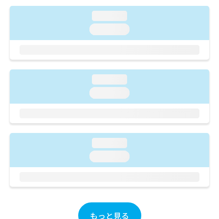
ご了
ら
み
承く
は
loading...
ださ
こ
無
い。
loading...
ち
料
ら
情
報
拡
掲
充
載
loading...
の
情
loading...
お
報
申
の
し
修
込
正
み
は
loading...
は
こ
こ
ち
loading...
ち
ら
ら
そ
の
他
もっと見る
の