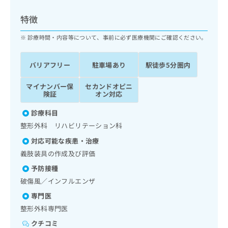
ッ
は
ク
こ
特徴
ナ
ち
ビ
診療時間・内容等について、事前に必ず医療機関にご確認ください。
ら
に
関
広
バリアフリー
駐車場あり
駅徒歩5分圏内
す
広
告
る
告
代
マイナンバー保
セカンドオピニ
お
出
険証
オン対応
理
問
稿
店
い
の
診療科目
合
の
お
整形外科 リハビリテーション科
わ
方
問
せ
い
は
対応可能な疾患・治療
は
合
こ
義肢装具の作成及び評価
こ
わ
ち
ち
予防接種
せ
ら
ら
は
破傷風／インフルエンザ
こ
専門医
こち
ち
広
らは
整形外科専門医
広
ら
告
マイ
告
出
クチコミ
ナビ