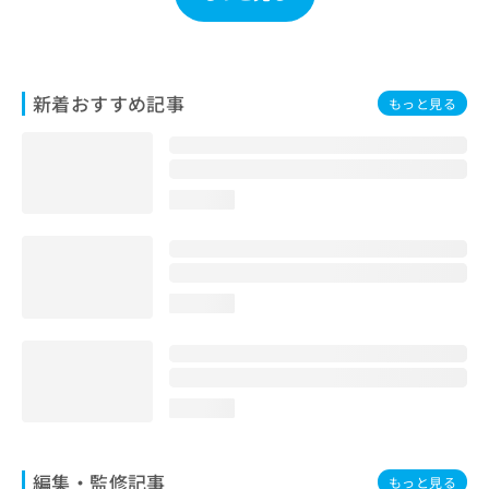
お
問
い
合
新着おすすめ記事
わ
もっと見る
せ
は
こ
ち
loading...
ら
loading...
loading...
編集・監修記事
もっと見る