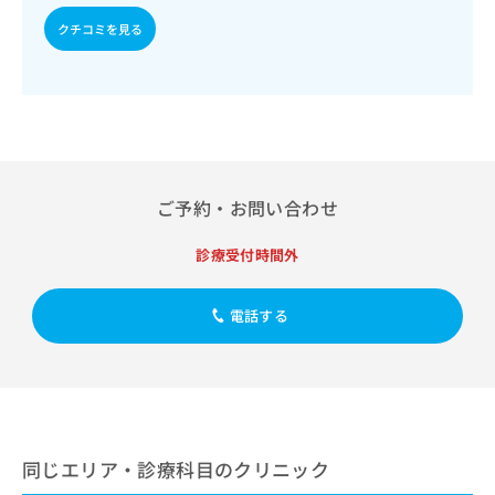
出
稿
クリ
資
稿
ニッ
クチコミを見る
の
料
クナ
の
お
の
ビサ
お
問
ご
イト
問
い
請
への
い
合
お問
求
合
合せ
わ
は
フォ
わ
せ
こ
ーム
せ
は
ち
とな
は
ご予約・お問い合わせ
こ
ら
りま
こ
ち
す。
ち
ら
クリ
診療受付時間外
無
ら
ニッ
料
クの
資
情
予
電話する
料
報
約・
の
症状
拡
のご
ご
充
相談
請
の
など
求
お
はで
は
申
きま
こ
せん
し
同じエリア・診療科目のクリニック
ので
ち
込