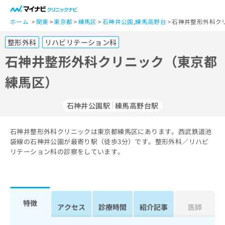
一
般
ホーム
関東
東京都
練馬区
石神井公園
,
練馬高野台
石神井整形外科ク
ユ
整形外科
リハビリテーション科
ー
ザ
石神井整形外科クリニック（東京都
ー
練馬区）
の
方
は
石神井公園駅
練馬高野台駅
こ
ち
石神井整形外科クリニックは東京都練馬区にあります。西武鉄道池
ら
袋線の石神井公園が最寄り駅（徒歩3分）です。整形外科／リハビ
リテーション科の診察をしています。
医
マ
療
イ
関
ナ
係
ビ
者
ク
特徴
アクセス
診療時間
紹介記事
医師
の
リ
方
ニ