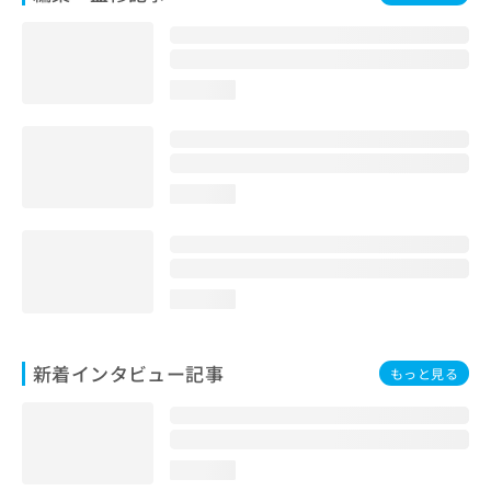
loading...
loading...
loading...
新着インタビュー記事
もっと見る
loading...