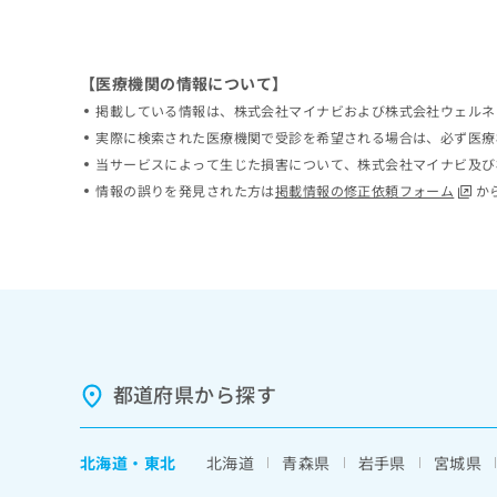
ち
み
ら
は
こ
【医療機関の情報について】
ち
そ
ら
掲載している情報は、株式会社マイナビおよび株式会社ウェルネ
の
実際に検索された医療機関で受診を希望される場合は、必ず医療
他
当サービスによって生じた損害について、株式会社マイナビ及び
の
お
情報の誤りを発見された方は
掲載情報の修正依頼フォーム
か
問
い
合
わ
せ
は
こ
ち
都道府県から探す
ら
北海道
・
東北
北海道
青森県
岩手県
宮城県