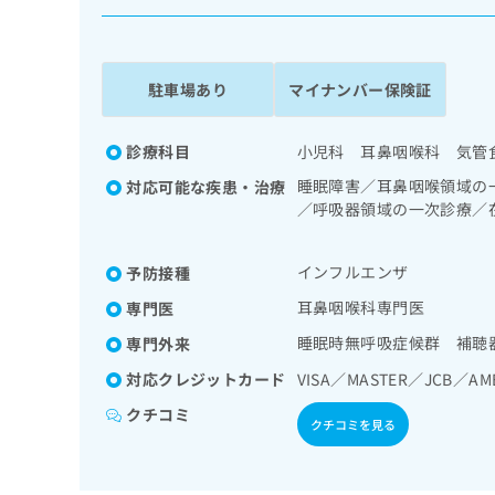
係
ク
者
リ
の
ニ
ッ
方
駐車場あり
マイナンバー保険証
ク
は
ナ
こ
ビ
診療科目
小児科 耳鼻咽喉科 気管
ち
に
睡眠障害／耳鼻咽喉領域の
対応可能な疾患・治療
関
ら
／呼吸器領域の一次診療／
す
療／小児呼吸器疾患／小児
る
お
広
インフルエンザ
予防接種
広
問
告
告
い
耳鼻咽喉科専門医
専門医
出
代
合
睡眠時無呼吸症候群 補聴
専門外来
稿
わ
理
の
せ
対応クレジットカード
VISA／MASTER／JCB／AM
店
お
は
の
問
こ
クチコミ
クチコミを見る
い
方
ち
合
ら
は
わ
こ