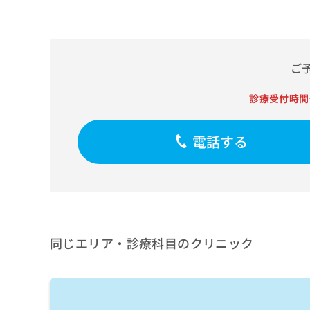
せ
こち
ち
らは
は
マイ
こ
ら
ナビ
ち
クリ
ら
ニッ
ご
クナ
広
ビサ
広
資
イト
診療受付時間
告
告
への
料
出
出
お問
の
稿
合せ
稿
電話する
ご
の
フォ
の
請
お
ーム
お
求
問
とな
問
りま
は
い
い
す。
こ
合
合
クリ
ち
わ
ニッ
わ
ら
せ
クの
せ
は
予
同じエリア・診療科目のクリニック
は
約・
こ
こ
無
症状
ち
ち
のご
料
ら
相談
ら
情
など
報
はで