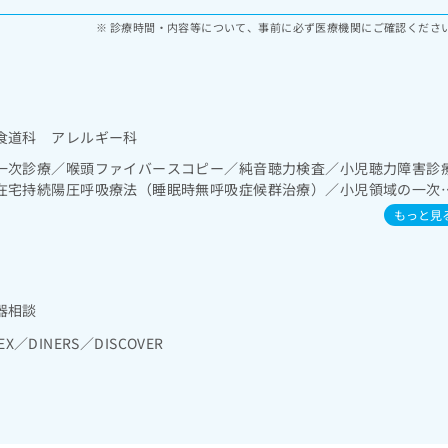
診療時間・内容等について、事前に必ず医療機関にご確認くださ
食道科 アレルギー科
一次診療／喉頭ファイバースコピー／純音聴力検査／小児聴力障害診
在宅持続陽圧呼吸療法（睡眠時無呼吸症候群治療）／小児領域の一次
アレルギー疾患／漢方薬の処方／鍼灸治療
もっと見
器相談
EX／DINERS／DISCOVER