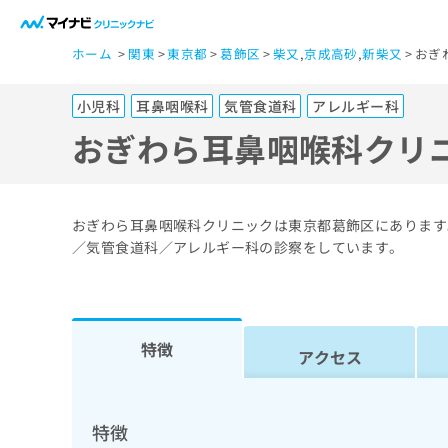
一
ホーム
関東
東京都
葛飾区
柴又
,
京成高砂
,
新柴又
おぎ
般
ユ
小児科
耳鼻咽喉科
気管食道科
アレルギー科
ー
ザ
おぎわら耳鼻咽喉科クリ
ー
の
方
おぎわら耳鼻咽喉科クリニックは東京都葛飾区にあります
は
／気管食道科／アレルギー科の診察をしています。
こ
ち
ら
特徴
アクセス
医
マ
療
イ
ナ
関
特徴
ビ