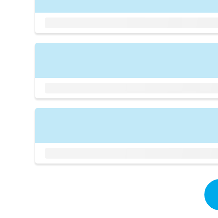
拡
資
きま
充
料
せん
の
ので
の
ご了
お
ご
承く
申
請
ださ
し
求
い。
込
は
み
こ
は
ち
こ
ら
ち
ら
無
料
掲
情
載
報
情
拡
報
充
の
の
修
お
正
申
は
し
こ
込